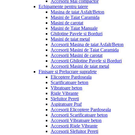
Accesorii Mai compactor
Echipamente pentru taiere
Masina de taiat Asfalt/Beton
Masini de Taiat Caramida
Masini de carotat
Masini de Taiat Manuale
Ghilotine Pavele si Borduri
Masini de taiat metal
Accesorii Masina de taiat Asfalt/Beton
Accesorii Masini de Taiat Caramida
Accesorii Masini de carotat
Accesorii Ghilotine Pavele si Borduri
Accesorii Masini de taiat metal
Finisare si Prelucrare suprafete
Elicoptere Pardoseala
Scarificatoare beton
Vibratoare beton
Rigle Vibrante
Slefuitor Pereti
Aspiratoare Praf
Accesorii Elicoptere Pardoseala
Accesorii Scarificatoare beton
Accesorii Vibratoare beton
Accesorii Rigle Vibrante
Accesorii Slefuitor Pereti