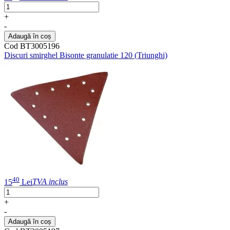
+
-
Adaugă în coș
Cod BT3005196
Discuri smirghel Bisonte granulatie 120 (Triunghi)
40
15
Lei
TVA inclus
+
-
Adaugă în coș