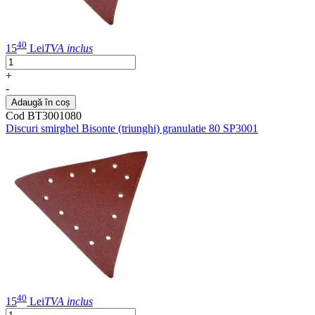
40
15
Lei
TVA inclus
+
-
Adaugă în coș
Cod BT3001080
Discuri smirghel Bisonte (triunghi) granulatie 80 SP3001
40
15
Lei
TVA inclus