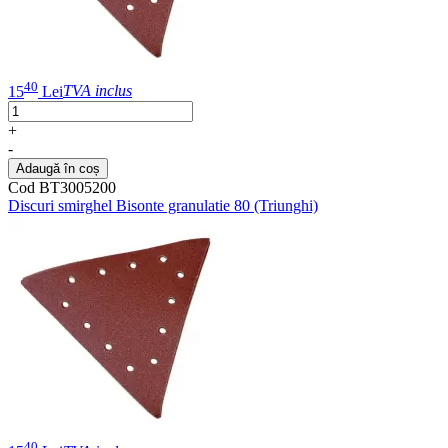
40
15
Lei
TVA inclus
+
-
Adaugă în coș
Cod BT3005200
Discuri smirghel Bisonte granulatie 80 (Triunghi)
40