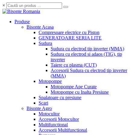
×
Produse
Bisonte Acasa
Compresoare electrice cu Piston
GENERATOARE SERIA LITE
Sudura
Sudura cu electrod tip inverter (MMA)
Sudura cu electrod si adaos (TIG), tip
inverter
Taiere cu plasma (CUT)
Accesorii Sudura cu electrod tip inverter
(MMA)
Motopompe
Motopompe Ape Curate
Motopompe cu Inalta Presiune
Spalatoare cu presiune
Scari
Bisonte Agro
Motocultor
Accesorii Motocultor
Multifunctional
Accesorii Multifunctional