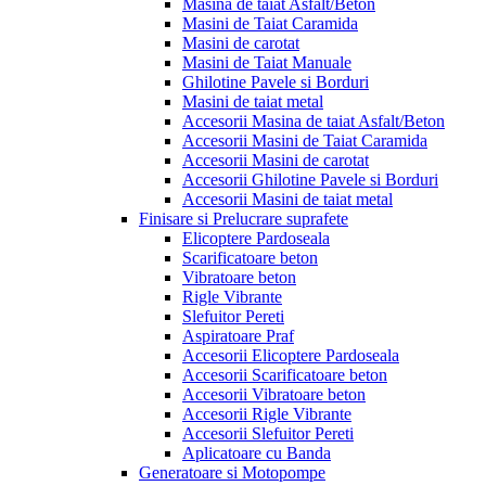
Masina de taiat Asfalt/Beton
Masini de Taiat Caramida
Masini de carotat
Masini de Taiat Manuale
Ghilotine Pavele si Borduri
Masini de taiat metal
Accesorii Masina de taiat Asfalt/Beton
Accesorii Masini de Taiat Caramida
Accesorii Masini de carotat
Accesorii Ghilotine Pavele si Borduri
Accesorii Masini de taiat metal
Finisare si Prelucrare suprafete
Elicoptere Pardoseala
Scarificatoare beton
Vibratoare beton
Rigle Vibrante
Slefuitor Pereti
Aspiratoare Praf
Accesorii Elicoptere Pardoseala
Accesorii Scarificatoare beton
Accesorii Vibratoare beton
Accesorii Rigle Vibrante
Accesorii Slefuitor Pereti
Aplicatoare cu Banda
Generatoare si Motopompe