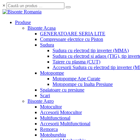
×
Produse
Bisonte Acasa
GENERATOARE SERIA LITE
Compresoare electrice cu Piston
Sudura
Sudura cu electrod tip inverter (MMA)
Sudura cu electrod si adaos (TIG), tip invert
Taiere cu plasma (CUT)
Accesorii Sudura cu electrod tip inverter 
Motopompe
Motopompe Ape Curate
Motopompe cu Inalta Presiune
Spalatoare cu presiune
Scari
Bisonte Agro
Motocultor
Accesorii Motocultor
Multifunctional
Accesorii Multifunctional
Remorca
Motoburghiu