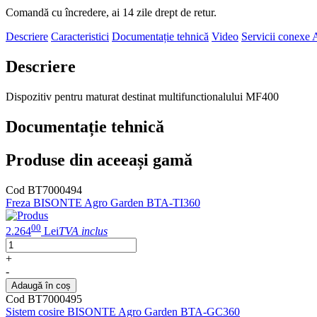
Comandă cu încredere, ai 14 zile drept de retur.
Descriere
Caracteristici
Documentație tehnică
Video
Servicii conexe
A
Descriere
Dispozitiv pentru maturat destinat multifunctionalului MF400
Documentație tehnică
Produse din aceeași gamă
Cod BT7000494
Freza BISONTE Agro Garden BTA-TI360
00
2.264
Lei
TVA inclus
+
-
Adaugă în coș
Cod BT7000495
Sistem cosire BISONTE Agro Garden BTA-GC360