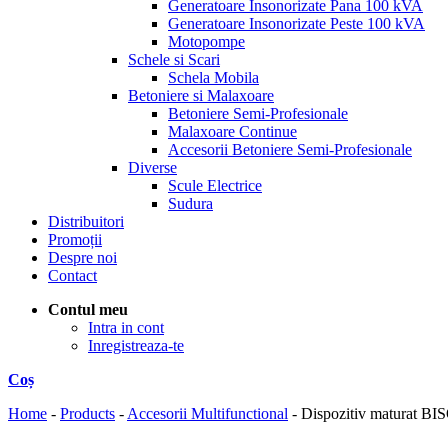
Generatoare Insonorizate Pana 100 kVA
Generatoare Insonorizate Peste 100 kVA
Motopompe
Schele si Scari
Schela Mobila
Betoniere si Malaxoare
Betoniere Semi-Profesionale
Malaxoare Continue
Accesorii Betoniere Semi-Profesionale
Diverse
Scule Electrice
Sudura
Distribuitori
Promoții
Despre noi
Contact
Contul meu
Intra in cont
Inregistreaza-te
Coș
Home
-
Products
-
Accesorii Multifunctional
-
Dispozitiv maturat 