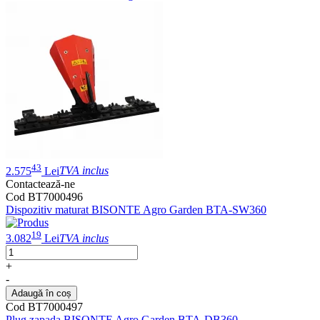
43
2.575
Lei
TVA inclus
Contactează-ne
Cod BT7000496
Dispozitiv maturat BISONTE Agro Garden BTA-SW360
19
3.082
Lei
TVA inclus
+
-
Adaugă în coș
Cod BT7000497
Plug zapada BISONTE Agro Garden BTA-DB360