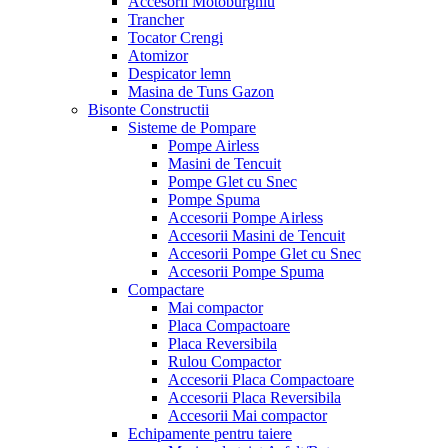
Accesorii Motoburghiu
Trancher
Tocator Crengi
Atomizor
Despicator lemn
Masina de Tuns Gazon
Bisonte Constructii
Sisteme de Pompare
Pompe Airless
Masini de Tencuit
Pompe Glet cu Snec
Pompe Spuma
Accesorii Pompe Airless
Accesorii Masini de Tencuit
Accesorii Pompe Glet cu Snec
Accesorii Pompe Spuma
Compactare
Mai compactor
Placa Compactoare
Placa Reversibila
Rulou Compactor
Accesorii Placa Compactoare
Accesorii Placa Reversibila
Accesorii Mai compactor
Echipamente pentru taiere