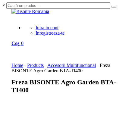
×
Intra in cont
Inregistreaza-te
Coș
0
Home
-
Products
-
Accesorii Multifunctional
-
Freza
BISONTE Agro Garden BTA-TI400
Freza BISONTE Agro Garden BTA-
TI400