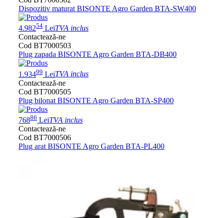
Dispozitiv maturat BISONTE Agro Garden BTA-SW400
54
4.982
Lei
TVA inclus
Contactează-ne
Cod BT7000503
Plug zapada BISONTE Agro Garden BTA-DB400
99
1.934
Lei
TVA inclus
Contactează-ne
Cod BT7000505
Plug bilonat BISONTE Agro Garden BTA-SP400
86
768
Lei
TVA inclus
Contactează-ne
Cod BT7000506
Plug arat BISONTE Agro Garden BTA-PL400