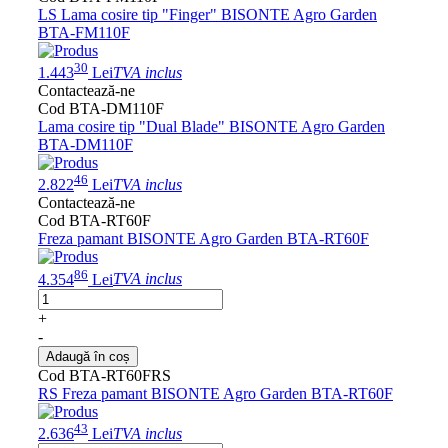
LS Lama cosire tip "Finger" BISONTE Agro Garden
BTA-FM110F
30
1.443
Lei
TVA inclus
Contactează-ne
Cod BTA-DM110F
Lama cosire tip "Dual Blade" BISONTE Agro Garden
BTA-DM110F
46
2.822
Lei
TVA inclus
Contactează-ne
Cod BTA-RT60F
Freza pamant BISONTE Agro Garden BTA-RT60F
86
4.354
Lei
TVA inclus
+
-
Adaugă în coș
Cod BTA-RT60FRS
RS Freza pamant BISONTE Agro Garden BTA-RT60F
43
2.636
Lei
TVA inclus