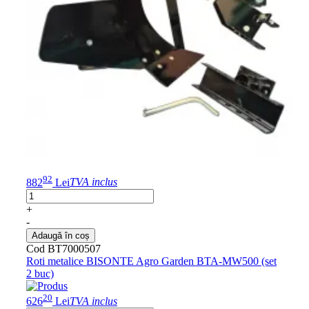
92
882
Lei
TVA inclus
+
-
Adaugă în coș
Cod BT7000507
Roti metalice BISONTE Agro Garden BTA-MW500 (set
2 buc)
20
626
Lei
TVA inclus