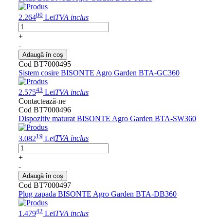
00
2.264
Lei
TVA inclus
+
-
Adaugă în coș
Cod BT7000495
Sistem cosire BISONTE Agro Garden BTA-GC360
43
2.575
Lei
TVA inclus
Contactează-ne
Cod BT7000496
Dispozitiv maturat BISONTE Agro Garden BTA-SW360
19
3.082
Lei
TVA inclus
+
-
Adaugă în coș
Cod BT7000497
Plug zapada BISONTE Agro Garden BTA-DB360
42
1.479
Lei
TVA inclus