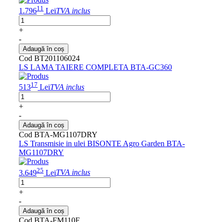
11
1.796
Lei
TVA inclus
+
-
Adaugă în coș
Cod BT201106024
LS LAMA TAIERE COMPLETA BTA-GC360
17
513
Lei
TVA inclus
+
-
Adaugă în coș
Cod BTA-MG1107DRY
LS Transmisie in ulei BISONTE Agro Garden BTA-
MG1107DRY
25
3.649
Lei
TVA inclus
+
-
Adaugă în coș
Cod BTA-FM110F