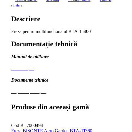
Servicii conexe
Accesorii
Produse conexe
Produse
similare
Descriere
Freza pentru multifunctionalul BTA-TI400
Documentație tehnică
Manual de utilizare
Manual-.pdf
Documente tehnice
Explozie piese.pdf
Produse din aceeași gamă
Cod BT7000494
Freza BISONTE Agro Garden BTA-TI360