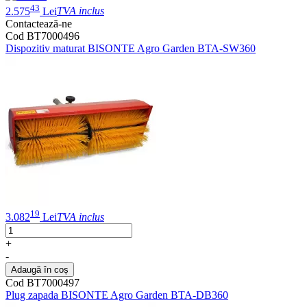
43
2.575
Lei
TVA inclus
Contactează-ne
Cod BT7000496
Dispozitiv maturat BISONTE Agro Garden BTA-SW360
19
3.082
Lei
TVA inclus
+
-
Adaugă în coș
Cod BT7000497
Plug zapada BISONTE Agro Garden BTA-DB360