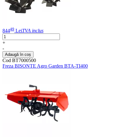
49
844
Lei
TVA inclus
+
-
Adaugă în coș
Cod BT7000500
Freza BISONTE Agro Garden BTA-TI400