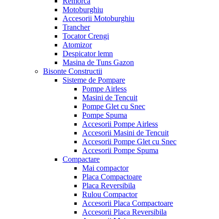
Remorca
Motoburghiu
Accesorii Motoburghiu
Trancher
Tocator Crengi
Atomizor
Despicator lemn
Masina de Tuns Gazon
Bisonte Constructii
Sisteme de Pompare
Pompe Airless
Masini de Tencuit
Pompe Glet cu Snec
Pompe Spuma
Accesorii Pompe Airless
Accesorii Masini de Tencuit
Accesorii Pompe Glet cu Snec
Accesorii Pompe Spuma
Compactare
Mai compactor
Placa Compactoare
Placa Reversibila
Rulou Compactor
Accesorii Placa Compactoare
Accesorii Placa Reversibila