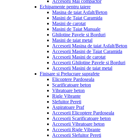
Accesorii Mai compactor
Echipamente pentru taiere
Masina de taiat Asfalt/Beton
Masini de Taiat Caramida
Masini de carotat
Masini de Taiat Manuale
Ghilotine Pavele si Borduri
Masini de taiat metal
Accesorii Masina de taiat Asfalt/Beton
Accesorii Masini de Taiat Caramida
Accesorii Masini de carotat
Accesorii Ghilotine Pavele si Borduri
Accesorii Masini de taiat metal
Finisare si Prelucrare suprafete
Elicoptere Pardoseala
Scarificatoare beton
Vibratoare beton
Rigle Vibrante
Slefuitor Pereti
Aspiratoare Praf
Accesorii Elicoptere Pardoseala
Accesorii Scarificatoare beton
Accesorii Vibratoare beton
Accesorii Rigle Vibrante
Accesorii Slefuitor Pereti