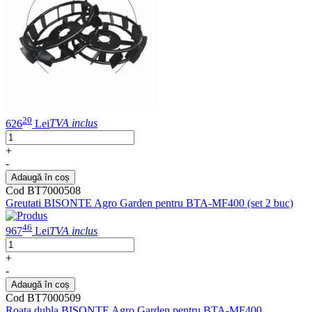
20
626
Lei
TVA inclus
+
-
Adaugă în coș
Cod BT7000508
Greutati BISONTE Agro Garden pentru BTA-MF400 (set 2 buc)
46
967
Lei
TVA inclus
+
-
Adaugă în coș
Cod BT7000509
Roata dubla BISONTE Agro Garden pentru BTA-MF400