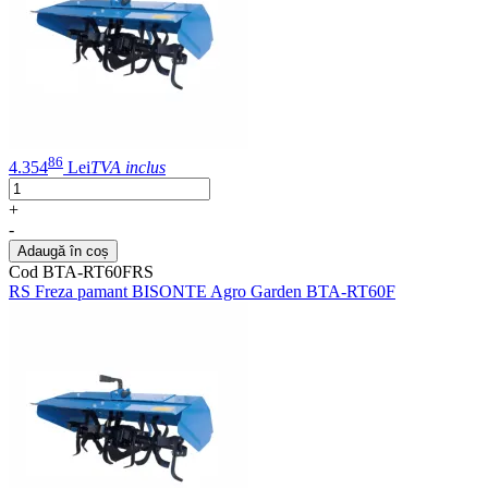
86
4.354
Lei
TVA inclus
+
-
Adaugă în coș
Cod BTA-RT60FRS
RS Freza pamant BISONTE Agro Garden BTA-RT60F