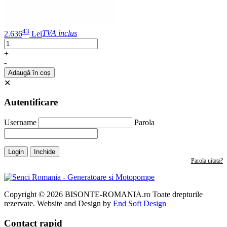
43
2.636
Lei
TVA inclus
+
-
Adaugă în coș
✕
Autentificare
Username
Parola
Login
Inchide
Parola uitata?
Copyright © 2026 BISONTE-ROMANIA.ro Toate drepturile
rezervate. Website and Design by
End Soft Design
Contact rapid