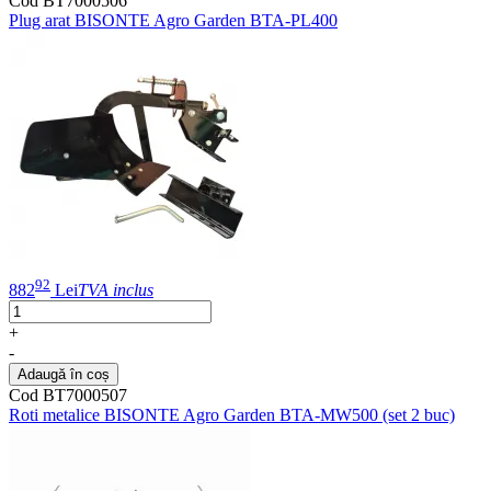
Cod BT7000506
Plug arat BISONTE Agro Garden BTA-PL400
92
882
Lei
TVA inclus
+
-
Adaugă în coș
Cod BT7000507
Roti metalice BISONTE Agro Garden BTA-MW500 (set 2 buc)