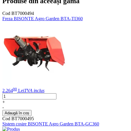
Produse din aceeași gamă
Cod BT7000494
Freza BISONTE Agro Garden BTA-TI360
00
2.264
Lei
TVA inclus
+
-
Adaugă în coș
Cod BT7000495
Sistem cosire BISONTE Agro Garden BTA-GC360