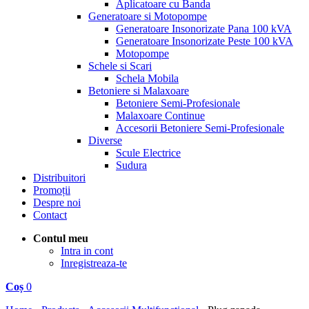
Aplicatoare cu Banda
Generatoare si Motopompe
Generatoare Insonorizate Pana 100 kVA
Generatoare Insonorizate Peste 100 kVA
Motopompe
Schele si Scari
Schela Mobila
Betoniere si Malaxoare
Betoniere Semi-Profesionale
Malaxoare Continue
Accesorii Betoniere Semi-Profesionale
Diverse
Scule Electrice
Sudura
Distribuitori
Promoții
Despre noi
Contact
Contul meu
Intra in cont
Inregistreaza-te
Coș
0