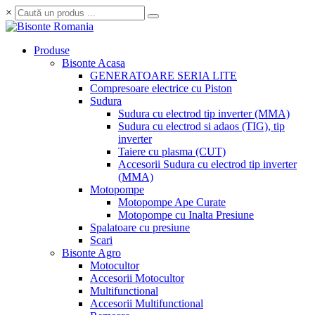
×
Produse
Bisonte Acasa
GENERATOARE SERIA LITE
Compresoare electrice cu Piston
Sudura
Sudura cu electrod tip inverter (MMA)
Sudura cu electrod si adaos (TIG), tip
inverter
Taiere cu plasma (CUT)
Accesorii Sudura cu electrod tip inverter
(MMA)
Motopompe
Motopompe Ape Curate
Motopompe cu Inalta Presiune
Spalatoare cu presiune
Scari
Bisonte Agro
Motocultor
Accesorii Motocultor
Multifunctional
Accesorii Multifunctional