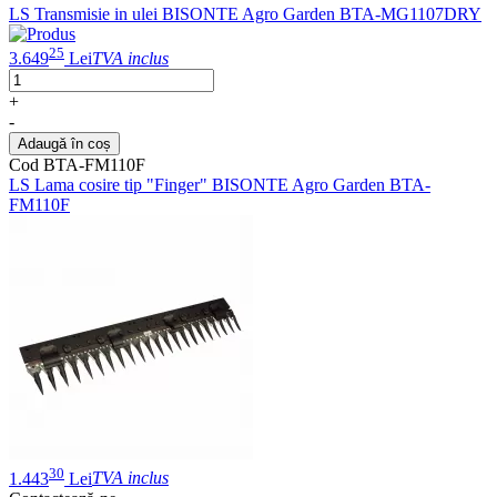
LS Transmisie in ulei BISONTE Agro Garden BTA-MG1107DRY
25
3.649
Lei
TVA inclus
+
-
Adaugă în coș
Cod BTA-FM110F
LS Lama cosire tip "Finger" BISONTE Agro Garden BTA-
FM110F
30
1.443
Lei
TVA inclus