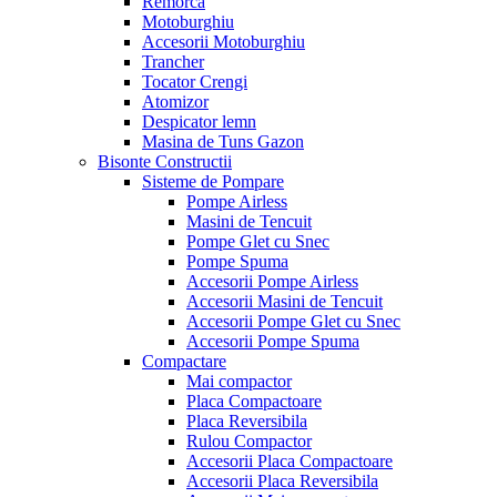
Remorca
Motoburghiu
Accesorii Motoburghiu
Trancher
Tocator Crengi
Atomizor
Despicator lemn
Masina de Tuns Gazon
Bisonte Constructii
Sisteme de Pompare
Pompe Airless
Masini de Tencuit
Pompe Glet cu Snec
Pompe Spuma
Accesorii Pompe Airless
Accesorii Masini de Tencuit
Accesorii Pompe Glet cu Snec
Accesorii Pompe Spuma
Compactare
Mai compactor
Placa Compactoare
Placa Reversibila
Rulou Compactor
Accesorii Placa Compactoare
Accesorii Placa Reversibila