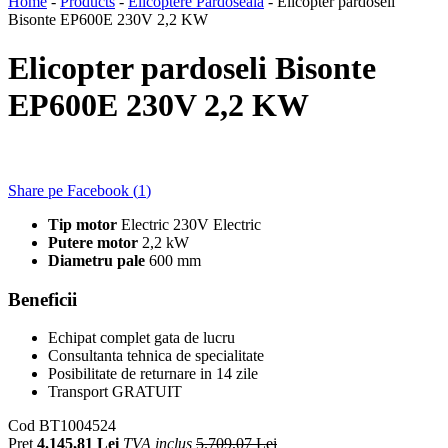
Home
-
Products
-
Elicoptere Pardoseala
-
Elicopter pardoseli
Bisonte EP600E 230V 2,2 KW
Elicopter pardoseli Bisonte
EP600E 230V 2,2 KW
Share pe Facebook (
1
)
Tip motor
Electric 230V Electric
Putere motor
2,2 kW
Diametru pale
600 mm
Beneficii
Echipat complet gata de lucru
Consultanta tehnica de specialitate
Posibilitate de returnare in 14 zile
Transport GRATUIT
Cod
BT1004524
Preț
4.145,81 Lei
TVA inclus
5.709,07 Lei