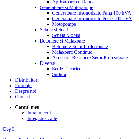
Aplicatoare cu Banda
Generatoare si Motopompe
Generatoare Insonorizate Pana 100 kVA
Generatoare Insonorizate Peste 100 kVA
Motopompe
Schele si Scari
Schela Mobila
Betoniere si Malaxoare
Betoniere Semi-Profesionale
Malaxoare Continue
Accesorii Betoniere Semi-Profesionale
Diverse
Scule Electrice
Sudura
Distribuitori
Promoții
Despre noi
Contact
Contul meu
Intra in cont
Inregistreaza-te
Coș
0