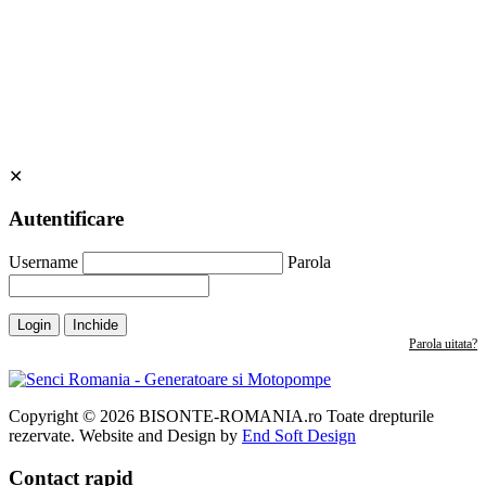
6
-
✕
Autentificare
Username
Parola
Login
Inchide
Parola uitata?
Copyright © 2026 BISONTE-ROMANIA.ro Toate drepturile
rezervate. Website and Design by
End Soft Design
Contact rapid