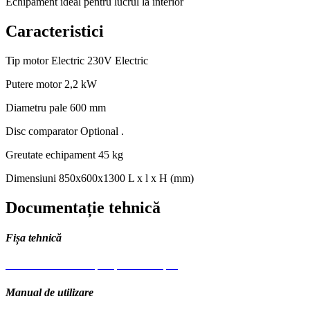
Echipament ideal pentru lucrul la interior
Caracteristici
Tip motor
Electric 230V Electric
Putere motor
2,2 kW
Diametru pale
600 mm
Disc comparator
Optional .
Greutate echipament
45 kg
Dimensiuni
850x600x1300 L x l x H (mm)
Documentație tehnică
Fișa tehnică
EP600 Bisonte elicopter pardoseala.pdf
Manual de utilizare