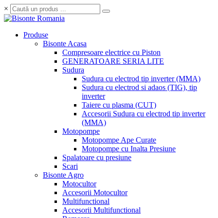
×
Produse
Bisonte Acasa
Compresoare electrice cu Piston
GENERATOARE SERIA LITE
Sudura
Sudura cu electrod tip inverter (MMA)
Sudura cu electrod si adaos (TIG), tip
inverter
Taiere cu plasma (CUT)
Accesorii Sudura cu electrod tip inverter
(MMA)
Motopompe
Motopompe Ape Curate
Motopompe cu Inalta Presiune
Spalatoare cu presiune
Scari
Bisonte Agro
Motocultor
Accesorii Motocultor
Multifunctional
Accesorii Multifunctional