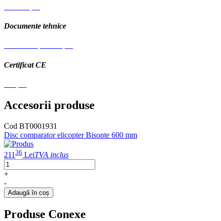
Manual.pdf
Documente tehnice
Schema explodata.pdf
Certificat CE
CE.pdf
Accesorii produse
Cod BT0001931
Disc comparator elicopter Bisonte 600 mm
D
36
211
Lei
TVA inclus
2
+
-
-
Adaugă în coș
Produse Conexe