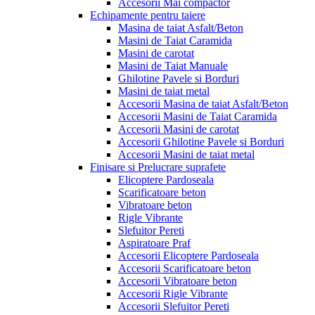
Accesorii Mai compactor
Echipamente pentru taiere
Masina de taiat Asfalt/Beton
Masini de Taiat Caramida
Masini de carotat
Masini de Taiat Manuale
Ghilotine Pavele si Borduri
Masini de taiat metal
Accesorii Masina de taiat Asfalt/Beton
Accesorii Masini de Taiat Caramida
Accesorii Masini de carotat
Accesorii Ghilotine Pavele si Borduri
Accesorii Masini de taiat metal
Finisare si Prelucrare suprafete
Elicoptere Pardoseala
Scarificatoare beton
Vibratoare beton
Rigle Vibrante
Slefuitor Pereti
Aspiratoare Praf
Accesorii Elicoptere Pardoseala
Accesorii Scarificatoare beton
Accesorii Vibratoare beton
Accesorii Rigle Vibrante
Accesorii Slefuitor Pereti