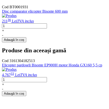
Cod BT0001931
Disc comparator elicopter Bisonte 600 mm
P
36
211
Lei
TVA inclus
1
+
-
-
Adaugă în coș
Produse din aceeași gamă
Cod 3161304182513
Elicopter pardoseli Bisonte EP900H motor Honda GX160 5,5 cp
E
33
4.767
Lei
TVA inclus
+
-
Adaugă în coș