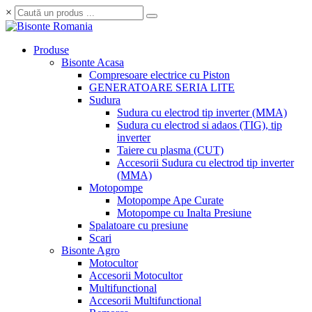
×
Produse
Bisonte Acasa
Compresoare electrice cu Piston
GENERATOARE SERIA LITE
Sudura
Sudura cu electrod tip inverter (MMA)
Sudura cu electrod si adaos (TIG), tip
inverter
Taiere cu plasma (CUT)
Accesorii Sudura cu electrod tip inverter
(MMA)
Motopompe
Motopompe Ape Curate
Motopompe cu Inalta Presiune
Spalatoare cu presiune
Scari
Bisonte Agro
Motocultor
Accesorii Motocultor
Multifunctional
Accesorii Multifunctional