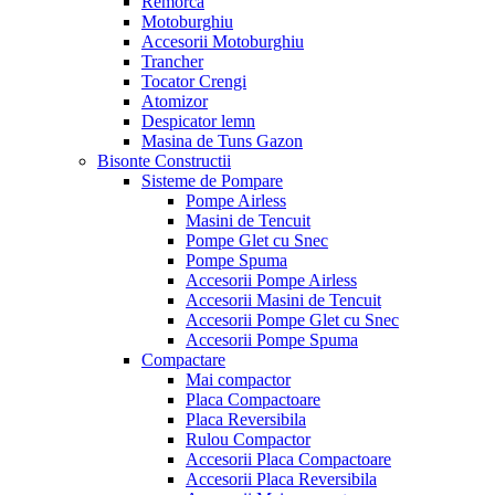
Remorca
Motoburghiu
Accesorii Motoburghiu
Trancher
Tocator Crengi
Atomizor
Despicator lemn
Masina de Tuns Gazon
Bisonte Constructii
Sisteme de Pompare
Pompe Airless
Masini de Tencuit
Pompe Glet cu Snec
Pompe Spuma
Accesorii Pompe Airless
Accesorii Masini de Tencuit
Accesorii Pompe Glet cu Snec
Accesorii Pompe Spuma
Compactare
Mai compactor
Placa Compactoare
Placa Reversibila
Rulou Compactor
Accesorii Placa Compactoare
Accesorii Placa Reversibila