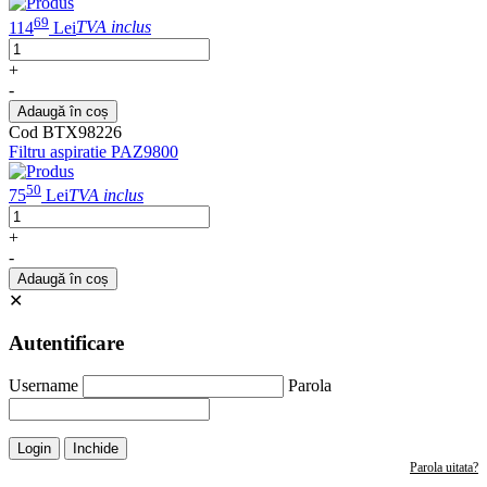
69
114
Lei
TVA inclus
+
-
Adaugă în coș
Cod BTX98226
Filtru aspiratie PAZ9800
50
75
Lei
TVA inclus
+
-
Adaugă în coș
✕
Autentificare
Username
Parola
Login
Inchide
Parola uitata?