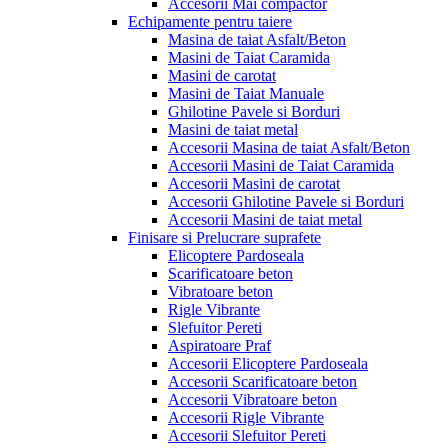
Accesorii Mai compactor
Echipamente pentru taiere
Masina de taiat Asfalt/Beton
Masini de Taiat Caramida
Masini de carotat
Masini de Taiat Manuale
Ghilotine Pavele si Borduri
Masini de taiat metal
Accesorii Masina de taiat Asfalt/Beton
Accesorii Masini de Taiat Caramida
Accesorii Masini de carotat
Accesorii Ghilotine Pavele si Borduri
Accesorii Masini de taiat metal
Finisare si Prelucrare suprafete
Elicoptere Pardoseala
Scarificatoare beton
Vibratoare beton
Rigle Vibrante
Slefuitor Pereti
Aspiratoare Praf
Accesorii Elicoptere Pardoseala
Accesorii Scarificatoare beton
Accesorii Vibratoare beton
Accesorii Rigle Vibrante
Accesorii Slefuitor Pereti