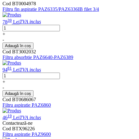
Cod BT0004978
Filtru fin aspiratie PAZ6335/PAZ6336IB filet 3/4
39
78
Lei
TVA inclus
+
-
Adaugă în coș
Cod BT3002032
Filtru absorbtie PAZ6640-PAZ6389
81
94
Lei
TVA inclus
+
-
Adaugă în coș
Cod BT0686067
Filtru aspiratie PAZ6860
19
46
Lei
TVA inclus
Contactează-ne
Cod BTX96226
Filtru aspiratie PAZ9600