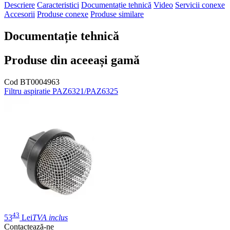
Descriere
Caracteristici
Documentație tehnică
Video
Servicii conexe
Accesorii
Produse conexe
Produse similare
Documentație tehnică
Produse din aceeași gamă
Cod BT0004963
Filtru aspiratie PAZ6321/PAZ6325
43
53
Lei
TVA inclus
Contactează-ne