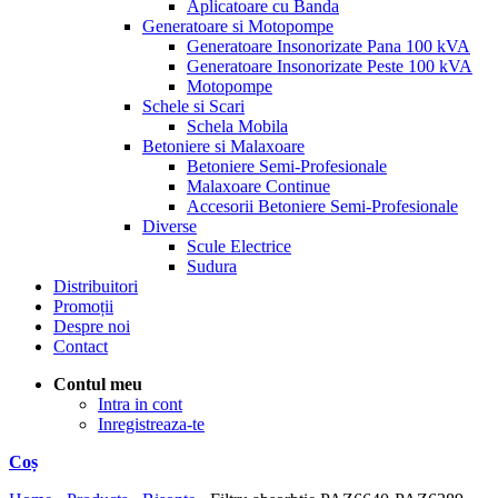
Aplicatoare cu Banda
Generatoare si Motopompe
Generatoare Insonorizate Pana 100 kVA
Generatoare Insonorizate Peste 100 kVA
Motopompe
Schele si Scari
Schela Mobila
Betoniere si Malaxoare
Betoniere Semi-Profesionale
Malaxoare Continue
Accesorii Betoniere Semi-Profesionale
Diverse
Scule Electrice
Sudura
Distribuitori
Promoții
Despre noi
Contact
Contul meu
Intra in cont
Inregistreaza-te
Coș