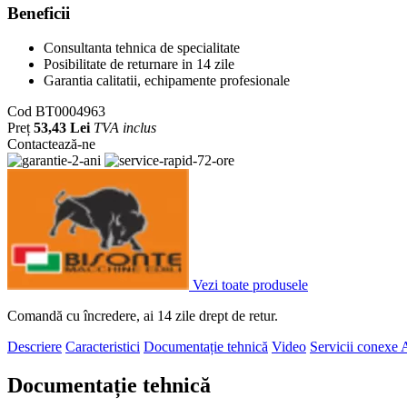
Beneficii
Consultanta tehnica de specialitate
Posibilitate de returnare in 14 zile
Garantia calitatii, echipamente profesionale
Cod
BT0004963
Preț
53,43 Lei
TVA inclus
Contactează-ne
Vezi toate produsele
Comandă cu încredere, ai 14 zile drept de retur.
Descriere
Caracteristici
Documentație tehnică
Video
Servicii conexe
A
Documentație tehnică