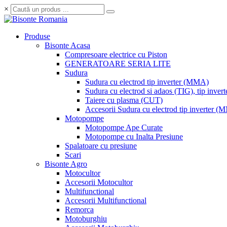
×
Produse
Bisonte Acasa
Compresoare electrice cu Piston
GENERATOARE SERIA LITE
Sudura
Sudura cu electrod tip inverter (MMA)
Sudura cu electrod si adaos (TIG), tip invert
Taiere cu plasma (CUT)
Accesorii Sudura cu electrod tip inverter 
Motopompe
Motopompe Ape Curate
Motopompe cu Inalta Presiune
Spalatoare cu presiune
Scari
Bisonte Agro
Motocultor
Accesorii Motocultor
Multifunctional
Accesorii Multifunctional
Remorca
Motoburghiu