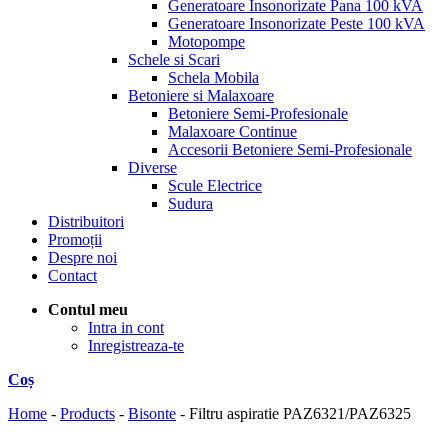
Generatoare Insonorizate Pana 100 kVA
Generatoare Insonorizate Peste 100 kVA
Motopompe
Schele si Scari
Schela Mobila
Betoniere si Malaxoare
Betoniere Semi-Profesionale
Malaxoare Continue
Accesorii Betoniere Semi-Profesionale
Diverse
Scule Electrice
Sudura
Distribuitori
Promoții
Despre noi
Contact
Contul meu
Intra in cont
Inregistreaza-te
Coș
Home
-
Products
-
Bisonte
-
Filtru aspiratie PAZ6321/PAZ6325