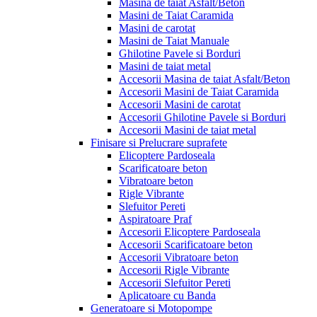
Masina de taiat Asfalt/Beton
Masini de Taiat Caramida
Masini de carotat
Masini de Taiat Manuale
Ghilotine Pavele si Borduri
Masini de taiat metal
Accesorii Masina de taiat Asfalt/Beton
Accesorii Masini de Taiat Caramida
Accesorii Masini de carotat
Accesorii Ghilotine Pavele si Borduri
Accesorii Masini de taiat metal
Finisare si Prelucrare suprafete
Elicoptere Pardoseala
Scarificatoare beton
Vibratoare beton
Rigle Vibrante
Slefuitor Pereti
Aspiratoare Praf
Accesorii Elicoptere Pardoseala
Accesorii Scarificatoare beton
Accesorii Vibratoare beton
Accesorii Rigle Vibrante
Accesorii Slefuitor Pereti
Aplicatoare cu Banda
Generatoare si Motopompe