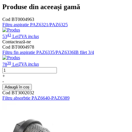
Produse din aceeași gamă
Cod BT0004963
Filtru aspiratie PAZ6321/PAZ6325
43
53
Lei
TVA inclus
Contactează-ne
Cod BT0004978
Filtru fin aspiratie PAZ6335/PAZ6336IB filet 3/4
39
78
Lei
TVA inclus
+
-
Adaugă în coș
Cod BT3002032
Filtru absorbtie PAZ6640-PAZ6389