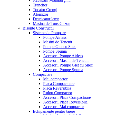
Accesorii Motoburghiu
Trancher
Tocator Crengi
Atomizor
Despicator lemn
Masina de Tuns Gazon
Bisonte Constructii
Sisteme de Pompare
Pompe Airless
Masini de Tencuit
Pompe Glet cu Snec
Pompe Spuma
Accesorii Pompe Airless
Accesorii Masini de Tencuit
Accesorii Pompe Glet cu Snec
Accesorii Pompe Spuma
Compactare
Mai compactor
Placa Compactoare
Placa Reversibila
Rulou Compactor
Accesorii Placa Compactoare
Accesorii Placa Reversibila
Accesorii Mai compactor
Echipamente pentru taiere