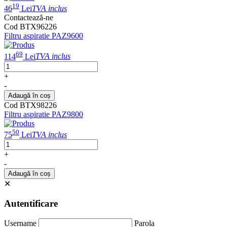
19
46
Lei
TVA inclus
Contactează-ne
Cod BTX96226
Filtru aspiratie PAZ9600
69
114
Lei
TVA inclus
+
-
Adaugă în coș
Cod BTX98226
Filtru aspiratie PAZ9800
50
75
Lei
TVA inclus
+
-
Adaugă în coș
✕
Autentificare
Username
Parola