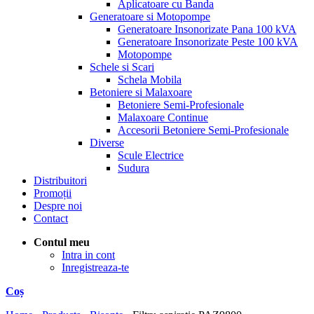
Aplicatoare cu Banda
Generatoare si Motopompe
Generatoare Insonorizate Pana 100 kVA
Generatoare Insonorizate Peste 100 kVA
Motopompe
Schele si Scari
Schela Mobila
Betoniere si Malaxoare
Betoniere Semi-Profesionale
Malaxoare Continue
Accesorii Betoniere Semi-Profesionale
Diverse
Scule Electrice
Sudura
Distribuitori
Promoții
Despre noi
Contact
Contul meu
Intra in cont
Inregistreaza-te
Coș