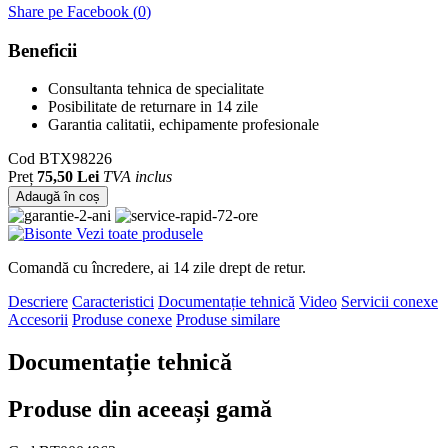
Share pe Facebook (
0
)
Beneficii
Consultanta tehnica de specialitate
Posibilitate de returnare in 14 zile
Garantia calitatii, echipamente profesionale
Cod
BTX98226
Preț
75,50 Lei
TVA inclus
Adaugă în coș
Vezi toate produsele
Comandă cu încredere, ai 14 zile drept de retur.
Descriere
Caracteristici
Documentație tehnică
Video
Servicii conexe
Accesorii
Produse conexe
Produse similare
Documentație tehnică
Produse din aceeași gamă