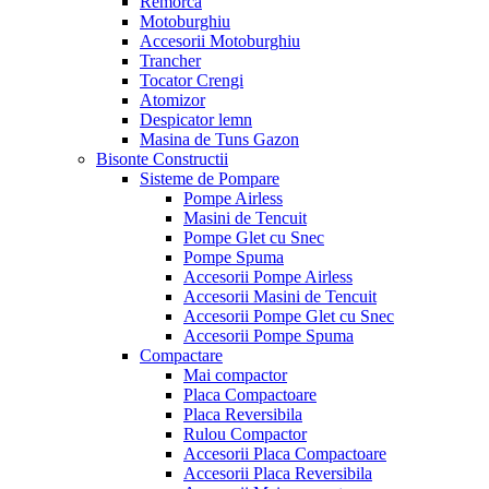
Remorca
Motoburghiu
Accesorii Motoburghiu
Trancher
Tocator Crengi
Atomizor
Despicator lemn
Masina de Tuns Gazon
Bisonte Constructii
Sisteme de Pompare
Pompe Airless
Masini de Tencuit
Pompe Glet cu Snec
Pompe Spuma
Accesorii Pompe Airless
Accesorii Masini de Tencuit
Accesorii Pompe Glet cu Snec
Accesorii Pompe Spuma
Compactare
Mai compactor
Placa Compactoare
Placa Reversibila
Rulou Compactor
Accesorii Placa Compactoare
Accesorii Placa Reversibila