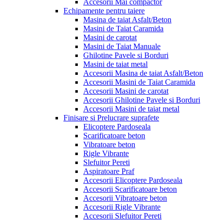
Accesorii Mai compactor
Echipamente pentru taiere
Masina de taiat Asfalt/Beton
Masini de Taiat Caramida
Masini de carotat
Masini de Taiat Manuale
Ghilotine Pavele si Borduri
Masini de taiat metal
Accesorii Masina de taiat Asfalt/Beton
Accesorii Masini de Taiat Caramida
Accesorii Masini de carotat
Accesorii Ghilotine Pavele si Borduri
Accesorii Masini de taiat metal
Finisare si Prelucrare suprafete
Elicoptere Pardoseala
Scarificatoare beton
Vibratoare beton
Rigle Vibrante
Slefuitor Pereti
Aspiratoare Praf
Accesorii Elicoptere Pardoseala
Accesorii Scarificatoare beton
Accesorii Vibratoare beton
Accesorii Rigle Vibrante
Accesorii Slefuitor Pereti