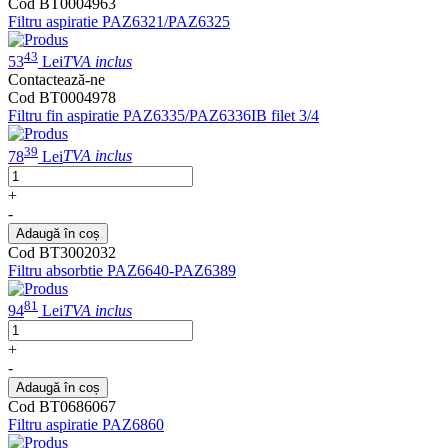
Cod BT0004963
Filtru aspiratie PAZ6321/PAZ6325
43
53
Lei
TVA inclus
Contactează-ne
Cod BT0004978
Filtru fin aspiratie PAZ6335/PAZ6336IB filet 3/4
39
78
Lei
TVA inclus
+
-
Adaugă în coș
Cod BT3002032
Filtru absorbtie PAZ6640-PAZ6389
81
94
Lei
TVA inclus
+
-
Adaugă în coș
Cod BT0686067
Filtru aspiratie PAZ6860