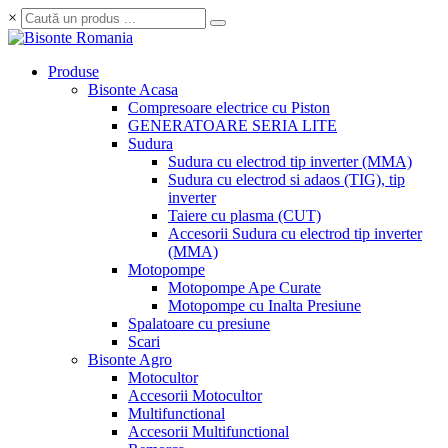
×
Produse
Bisonte Acasa
Compresoare electrice cu Piston
GENERATOARE SERIA LITE
Sudura
Sudura cu electrod tip inverter (MMA)
Sudura cu electrod si adaos (TIG), tip
inverter
Taiere cu plasma (CUT)
Accesorii Sudura cu electrod tip inverter
(MMA)
Motopompe
Motopompe Ape Curate
Motopompe cu Inalta Presiune
Spalatoare cu presiune
Scari
Bisonte Agro
Motocultor
Accesorii Motocultor
Multifunctional
Accesorii Multifunctional