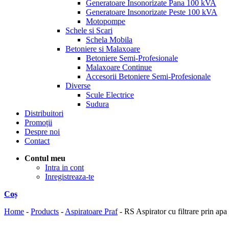
Generatoare Insonorizate Pana 100 kVA
Generatoare Insonorizate Peste 100 kVA
Motopompe
Schele si Scari
Schela Mobila
Betoniere si Malaxoare
Betoniere Semi-Profesionale
Malaxoare Continue
Accesorii Betoniere Semi-Profesionale
Diverse
Scule Electrice
Sudura
Distribuitori
Promoții
Despre noi
Contact
Contul meu
Intra in cont
Inregistreaza-te
Coș
Home
-
Products
-
Aspiratoare Praf
-
RS Aspirator cu filtrare prin 