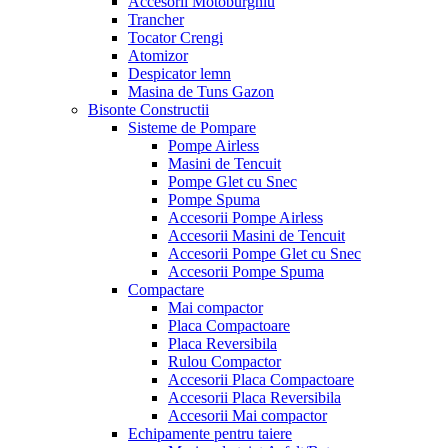
Accesorii Motoburghiu
Trancher
Tocator Crengi
Atomizor
Despicator lemn
Masina de Tuns Gazon
Bisonte Constructii
Sisteme de Pompare
Pompe Airless
Masini de Tencuit
Pompe Glet cu Snec
Pompe Spuma
Accesorii Pompe Airless
Accesorii Masini de Tencuit
Accesorii Pompe Glet cu Snec
Accesorii Pompe Spuma
Compactare
Mai compactor
Placa Compactoare
Placa Reversibila
Rulou Compactor
Accesorii Placa Compactoare
Accesorii Placa Reversibila
Accesorii Mai compactor
Echipamente pentru taiere