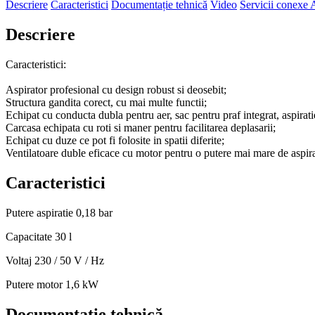
Descriere
Caracteristici
Documentație tehnică
Video
Servicii conexe
A
Descriere
Caracteristici:
Aspirator profesional cu design robust si deosebit;
Structura gandita corect, cu mai multe functii;
Echipat cu conducta dubla pentru aer, sac pentru praf integrat, aspiratie
Carcasa echipata cu roti si maner pentru facilitarea deplasarii;
Echipat cu duze ce pot fi folosite in spatii diferite;
Ventilatoare duble eficace cu motor pentru o putere mai mare de aspira
Caracteristici
Putere aspiratie
0,18 bar
Capacitate
30 l
Voltaj
230 / 50 V / Hz
Putere motor
1,6 kW
Documentație tehnică