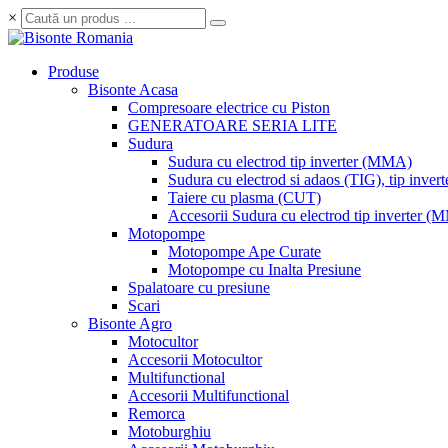
×
Produse
Bisonte Acasa
Compresoare electrice cu Piston
GENERATOARE SERIA LITE
Sudura
Sudura cu electrod tip inverter (MMA)
Sudura cu electrod si adaos (TIG), tip invert
Taiere cu plasma (CUT)
Accesorii Sudura cu electrod tip inverter 
Motopompe
Motopompe Ape Curate
Motopompe cu Inalta Presiune
Spalatoare cu presiune
Scari
Bisonte Agro
Motocultor
Accesorii Motocultor
Multifunctional
Accesorii Multifunctional
Remorca
Motoburghiu