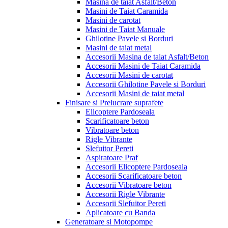
Masina de taiat Asfalt/Beton
Masini de Taiat Caramida
Masini de carotat
Masini de Taiat Manuale
Ghilotine Pavele si Borduri
Masini de taiat metal
Accesorii Masina de taiat Asfalt/Beton
Accesorii Masini de Taiat Caramida
Accesorii Masini de carotat
Accesorii Ghilotine Pavele si Borduri
Accesorii Masini de taiat metal
Finisare si Prelucrare suprafete
Elicoptere Pardoseala
Scarificatoare beton
Vibratoare beton
Rigle Vibrante
Slefuitor Pereti
Aspiratoare Praf
Accesorii Elicoptere Pardoseala
Accesorii Scarificatoare beton
Accesorii Vibratoare beton
Accesorii Rigle Vibrante
Accesorii Slefuitor Pereti
Aplicatoare cu Banda
Generatoare si Motopompe