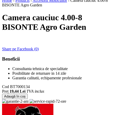
Home
-
Products
-
Accesorii Motocultor
-
Camera cauciuc 4.00-8
BISONTE Agro Garden
Camera cauciuc 4.00-8
BISONTE Agro Garden
Share pe Facebook (
0
)
Beneficii
Consultanta tehnica de specialitate
Posibilitate de returnare in 14 zile
Garantia calitatii, echipamente profesionale
Cod
BT7000134
Preț
19,44 Lei
TVA inclus
Adaugă în coș