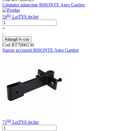
Limitator adancime BISONTE Agro Garden
91
59
Lei
TVA inclus
+
-
Adaugă în coș
Cod BT7000130
Suport accesorii BISONTE Agro Garden
84
71
Lei
TVA inclus