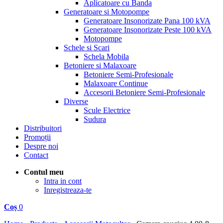
Aplicatoare cu Banda
Generatoare si Motopompe
Generatoare Insonorizate Pana 100 kVA
Generatoare Insonorizate Peste 100 kVA
Motopompe
Schele si Scari
Schela Mobila
Betoniere si Malaxoare
Betoniere Semi-Profesionale
Malaxoare Continue
Accesorii Betoniere Semi-Profesionale
Diverse
Scule Electrice
Sudura
Distribuitori
Promoții
Despre noi
Contact
Contul meu
Intra in cont
Inregistreaza-te
Coș
0