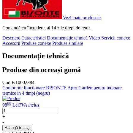
Vezi toate produsele
Comandă cu încredere, ai 14 zile drept de retur.
Descriere
Caracteristici
Documentație tehnică
Video
Servicii conexe
Accesorii
Produse conexe
Produse similare
Documentație tehnică
Produse din aceeași gamă
Cod BT0002384
Contor ore functionare BISONTE Agro Garden pentru motoare
termice in 4 timpi (negru)
66
98
Lei
TVA inclus
+
-
Adaugă în coș