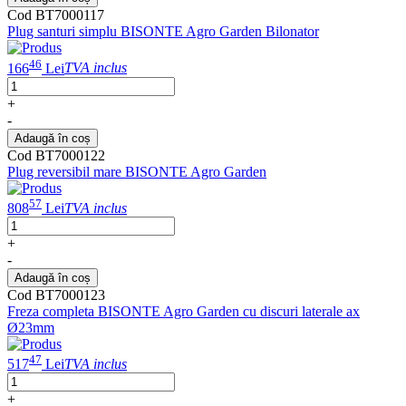
Cod BT7000117
Plug santuri simplu BISONTE Agro Garden Bilonator
46
166
Lei
TVA inclus
+
-
Adaugă în coș
Cod BT7000122
Plug reversibil mare BISONTE Agro Garden
57
808
Lei
TVA inclus
+
-
Adaugă în coș
Cod BT7000123
Freza completa BISONTE Agro Garden cu discuri laterale ax
Ø23mm
47
517
Lei
TVA inclus
+