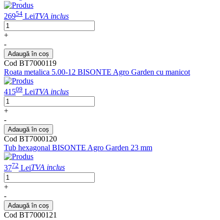
54
269
Lei
TVA inclus
+
-
Adaugă în coș
Cod BT7000119
Roata metalica 5.00-12 BISONTE Agro Garden cu manicot
09
415
Lei
TVA inclus
+
-
Adaugă în coș
Cod BT7000120
Tub hexagonal BISONTE Agro Garden 23 mm
72
37
Lei
TVA inclus
+
-
Adaugă în coș
Cod BT7000121