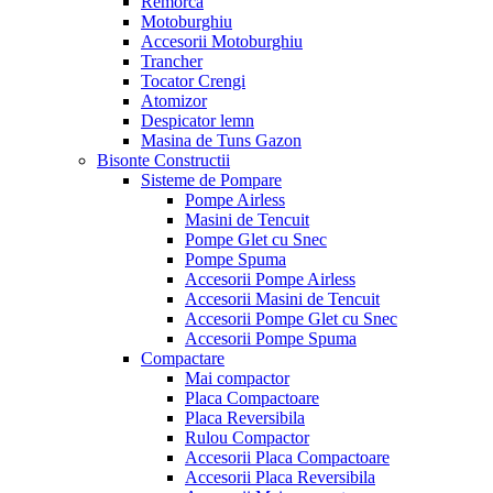
Remorca
Motoburghiu
Accesorii Motoburghiu
Trancher
Tocator Crengi
Atomizor
Despicator lemn
Masina de Tuns Gazon
Bisonte Constructii
Sisteme de Pompare
Pompe Airless
Masini de Tencuit
Pompe Glet cu Snec
Pompe Spuma
Accesorii Pompe Airless
Accesorii Masini de Tencuit
Accesorii Pompe Glet cu Snec
Accesorii Pompe Spuma
Compactare
Mai compactor
Placa Compactoare
Placa Reversibila
Rulou Compactor
Accesorii Placa Compactoare
Accesorii Placa Reversibila