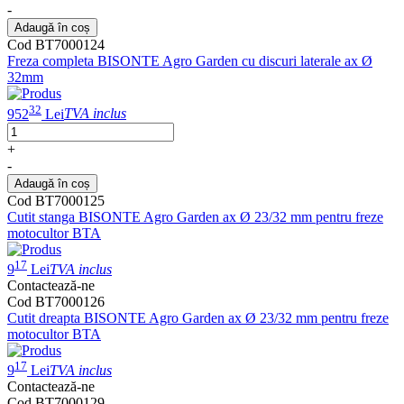
-
Adaugă în coș
Cod BT7000124
Freza completa BISONTE Agro Garden cu discuri laterale ax Ø
32mm
32
952
Lei
TVA inclus
+
-
Adaugă în coș
Cod BT7000125
Cutit stanga BISONTE Agro Garden ax Ø 23/32 mm pentru freze
motocultor BTA
17
9
Lei
TVA inclus
Contactează-ne
Cod BT7000126
Cutit dreapta BISONTE Agro Garden ax Ø 23/32 mm pentru freze
motocultor BTA
17
9
Lei
TVA inclus
Contactează-ne
Cod BT7000129