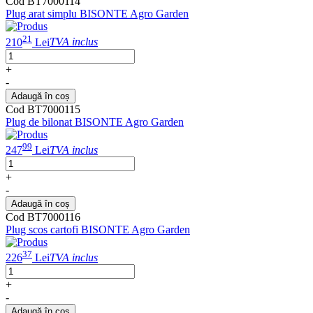
Cod BT7000114
Plug arat simplu BISONTE Agro Garden
21
210
Lei
TVA inclus
+
-
Adaugă în coș
Cod BT7000115
Plug de bilonat BISONTE Agro Garden
99
247
Lei
TVA inclus
+
-
Adaugă în coș
Cod BT7000116
Plug scos cartofi BISONTE Agro Garden
37
226
Lei
TVA inclus
+
-
Adaugă în coș