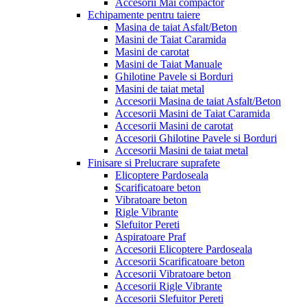
Accesorii Mai compactor
Echipamente pentru taiere
Masina de taiat Asfalt/Beton
Masini de Taiat Caramida
Masini de carotat
Masini de Taiat Manuale
Ghilotine Pavele si Borduri
Masini de taiat metal
Accesorii Masina de taiat Asfalt/Beton
Accesorii Masini de Taiat Caramida
Accesorii Masini de carotat
Accesorii Ghilotine Pavele si Borduri
Accesorii Masini de taiat metal
Finisare si Prelucrare suprafete
Elicoptere Pardoseala
Scarificatoare beton
Vibratoare beton
Rigle Vibrante
Slefuitor Pereti
Aspiratoare Praf
Accesorii Elicoptere Pardoseala
Accesorii Scarificatoare beton
Accesorii Vibratoare beton
Accesorii Rigle Vibrante
Accesorii Slefuitor Pereti