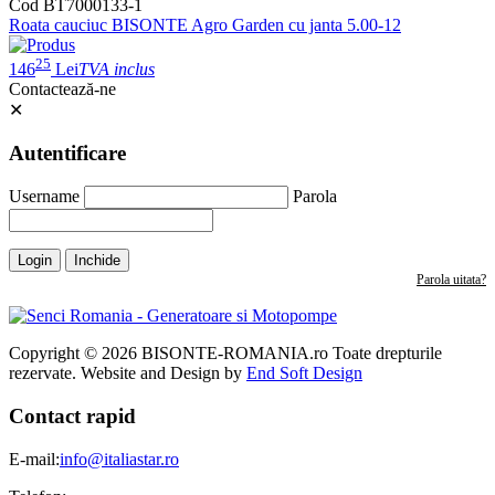
Cod BT7000133-1
Roata cauciuc BISONTE Agro Garden cu janta 5.00-12
25
146
Lei
TVA inclus
Contactează-ne
✕
Autentificare
Username
Parola
Login
Inchide
Parola uitata?
Copyright © 2026 BISONTE-ROMANIA.ro Toate drepturile
rezervate. Website and Design by
End Soft Design
Contact rapid
E-mail:
info@italiastar.ro