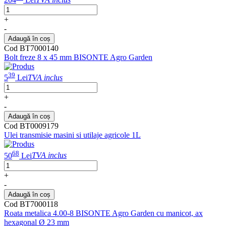
+
-
Adaugă în coș
Cod BT7000140
Bolt freze 8 x 45 mm BISONTE Agro Garden
39
5
Lei
TVA inclus
+
-
Adaugă în coș
Cod BT0009179
Ulei transmisie masini si utilaje agricole 1L
68
50
Lei
TVA inclus
+
-
Adaugă în coș
Cod BT7000118
Roata metalica 4.00-8 BISONTE Agro Garden cu manicot, ax
hexagonal Ø 23 mm