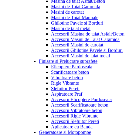
Masina de taiat Asfalt/Beton
Masini de Taiat Caramida
Masini de carotat
Masini de Taiat Manuale
Ghilotine Pavele si Borduri
Masini de taiat metal
Accesorii Masina de taiat Asfalt/Beton
Accesorii Masini de Taiat Caramida
Accesorii Masini de carotat
Accesorii Ghilotine Pavele si Borduri
Accesorii Masini de taiat metal
Finisare si Prelucrare suprafete
Elicoptere Pardoseala
Scarificatoare beton
Vibratoare beton
Rigle Vibrante
Slefuitor Pereti
Aspiratoare Praf
Accesorii Elicoptere Pardoseala
Accesorii Scarificatoare beton
Accesorii Vibratoare beton
Accesorii Rigle Vibrante
Accesorii Slefuitor Pereti
Aplicatoare cu Banda
Generatoare si Motopompe