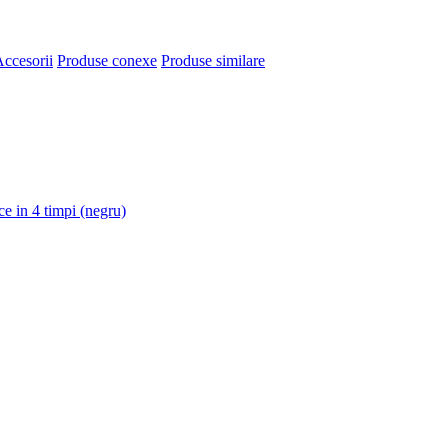
ccesorii
Produse conexe
Produse similare
 in 4 timpi (negru)