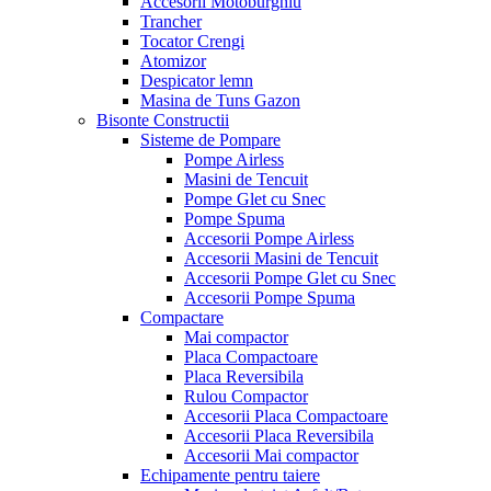
Accesorii Motoburghiu
Trancher
Tocator Crengi
Atomizor
Despicator lemn
Masina de Tuns Gazon
Bisonte Constructii
Sisteme de Pompare
Pompe Airless
Masini de Tencuit
Pompe Glet cu Snec
Pompe Spuma
Accesorii Pompe Airless
Accesorii Masini de Tencuit
Accesorii Pompe Glet cu Snec
Accesorii Pompe Spuma
Compactare
Mai compactor
Placa Compactoare
Placa Reversibila
Rulou Compactor
Accesorii Placa Compactoare
Accesorii Placa Reversibila
Accesorii Mai compactor
Echipamente pentru taiere