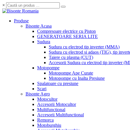
×
Produse
Bisonte Acasa
Compresoare electrice cu Piston
GENERATOARE SERIA LITE
Sudura
Sudura cu electrod tip inverter (MMA)
Sudura cu electrod si adaos (TIG), tip invert
Taiere cu plasma (CUT)
Accesorii Sudura cu electrod tip inverter 
Motopompe
Motopompe Ape Curate
Motopompe cu Inalta Presiune
Spalatoare cu presiune
Scari
Bisonte Agro
Motocultor
Accesorii Motocultor
Multifunctional
Accesorii Multifunctional
Remorca
Motoburghiu