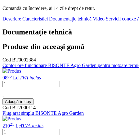
Comandă cu încredere, ai 14 zile drept de retur.
Descriere
Caracteristici
Documentație tehnică
Video
Servicii conexe
A
Documentație tehnică
Produse din aceeași gamă
Cod BT0002384
Contor ore functionare BISONTE Agro Garden pentru motoare termice
66
98
Lei
TVA inclus
+
-
Adaugă în coș
Cod BT7000114
Plug arat simplu BISONTE Agro Garden
21
210
Lei
TVA inclus
+