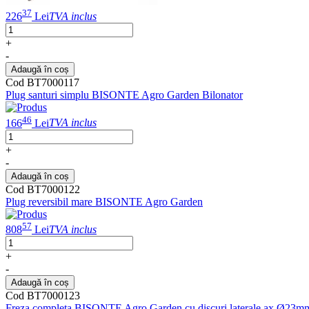
37
226
Lei
TVA inclus
+
-
Adaugă în coș
Cod BT7000117
Plug santuri simplu BISONTE Agro Garden Bilonator
46
166
Lei
TVA inclus
+
-
Adaugă în coș
Cod BT7000122
Plug reversibil mare BISONTE Agro Garden
57
808
Lei
TVA inclus
+
-
Adaugă în coș
Cod BT7000123
Freza completa BISONTE Agro Garden cu discuri laterale ax Ø23m