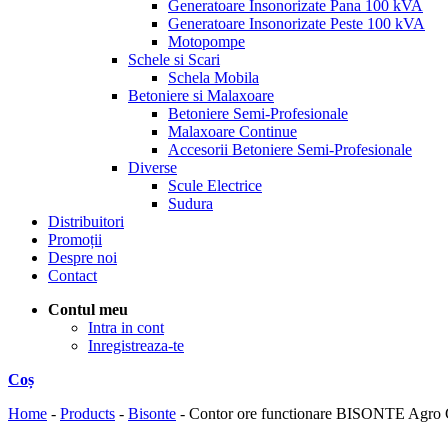
Generatoare Insonorizate Pana 100 kVA
Generatoare Insonorizate Peste 100 kVA
Motopompe
Schele si Scari
Schela Mobila
Betoniere si Malaxoare
Betoniere Semi-Profesionale
Malaxoare Continue
Accesorii Betoniere Semi-Profesionale
Diverse
Scule Electrice
Sudura
Distribuitori
Promoții
Despre noi
Contact
Contul meu
Intra in cont
Inregistreaza-te
Coș
Home
-
Products
-
Bisonte
-
Contor ore functionare BISONTE Agro Ga