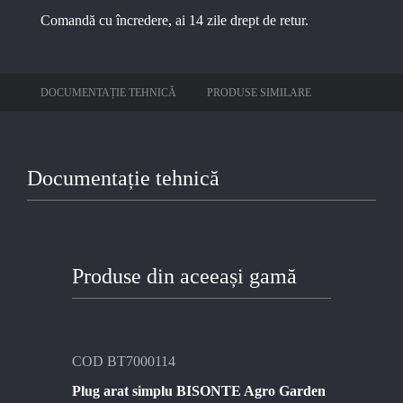
Comandă cu încredere, ai 14 zile drept de retur.
DOCUMENTAȚIE TEHNICĂ
PRODUSE SIMILARE
Documentație tehnică
Produse din aceeași gamă
COD BT7000114
COD BT
E Agro
Plug arat simplu BISONTE Agro Garden
Plug de