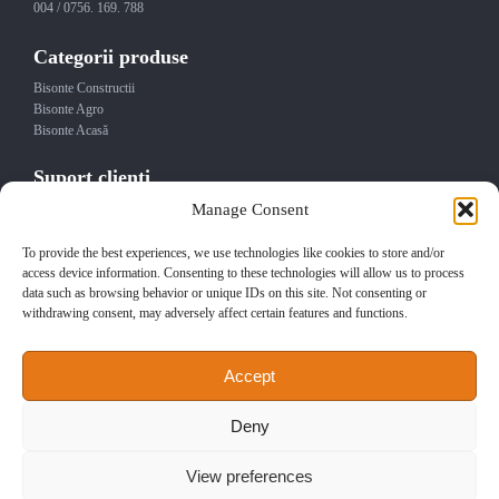
004 / 0756. 169. 788
Categorii produse
Bisonte Constructii
Bisonte Agro
Bisonte Acasă
Suport clienti
Manage Consent
Contact
Service
Termeni si conditii
To provide the best experiences, we use technologies like cookies to store and/or
Garantia produselor
access device information. Consenting to these technologies will allow us to process
data such as browsing behavior or unique IDs on this site. Not consenting or
Politica de confidentialitate
withdrawing consent, may adversely affect certain features and functions.
Politica de returnare
Abonare Newsletter
Accept
Abonează-te la newsletter-ul Bisonte România pentru cele mai noi produse și
promoții.
Deny
View preferences
Sunt de acord sa primesc newslettere