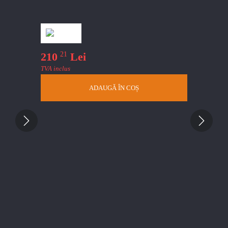
 4 timpi
21
99
210
Lei
247
TVA inclus
TVA inclus
ADAUGĂ ÎN COȘ