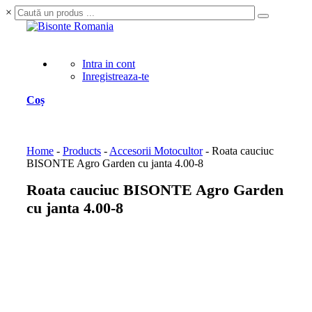
×
Intra in cont
Inregistreaza-te
Coș
Home
-
Products
-
Accesorii Motocultor
-
Roata cauciuc
BISONTE Agro Garden cu janta 4.00-8
Roata cauciuc BISONTE Agro Garden
cu janta 4.00-8