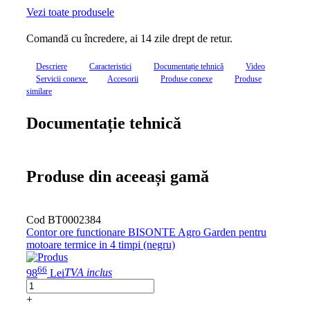
Vezi toate produsele
Comandă cu încredere, ai 14 zile drept de retur.
Descriere
Caracteristici
Documentație tehnică
Video
Servicii conexe
Accesorii
Produse conexe
Produse
similare
Documentație tehnică
Produse din aceeași gamă
Cod BT0002384
Cod 
Contor ore functionare BISONTE Agro Garden pentru
Plug 
motoare termice in 4 timpi (negru)
21
210
66
98
Lei
TVA inclus
+
+
-