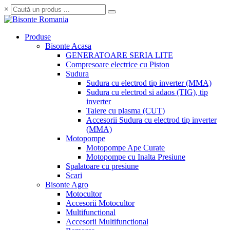
×
Produse
Bisonte Acasa
GENERATOARE SERIA LITE
Compresoare electrice cu Piston
Sudura
Sudura cu electrod tip inverter (MMA)
Sudura cu electrod si adaos (TIG), tip
inverter
Taiere cu plasma (CUT)
Accesorii Sudura cu electrod tip inverter
(MMA)
Motopompe
Motopompe Ape Curate
Motopompe cu Inalta Presiune
Spalatoare cu presiune
Scari
Bisonte Agro
Motocultor
Accesorii Motocultor
Multifunctional
Accesorii Multifunctional