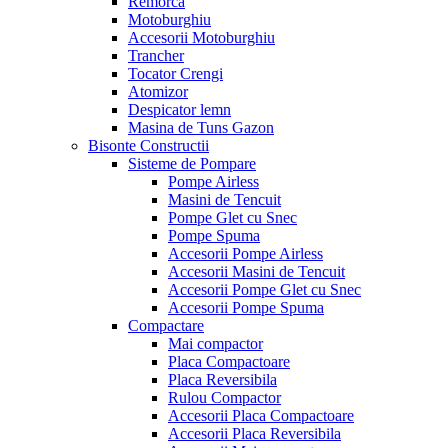
Remorca
Motoburghiu
Accesorii Motoburghiu
Trancher
Tocator Crengi
Atomizor
Despicator lemn
Masina de Tuns Gazon
Bisonte Constructii
Sisteme de Pompare
Pompe Airless
Masini de Tencuit
Pompe Glet cu Snec
Pompe Spuma
Accesorii Pompe Airless
Accesorii Masini de Tencuit
Accesorii Pompe Glet cu Snec
Accesorii Pompe Spuma
Compactare
Mai compactor
Placa Compactoare
Placa Reversibila
Rulou Compactor
Accesorii Placa Compactoare
Accesorii Placa Reversibila