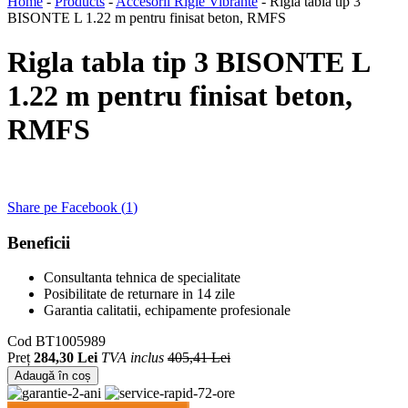
Home
-
Products
-
Accesorii Rigle Vibrante
-
Rigla tabla tip 3
BISONTE L 1.22 m pentru finisat beton, RMFS
Rigla tabla tip 3 BISONTE L
1.22 m pentru finisat beton,
RMFS
Share pe Facebook (
1
)
Beneficii
Consultanta tehnica de specialitate
Posibilitate de returnare in 14 zile
Garantia calitatii, echipamente profesionale
Cod
BT1005989
Preț
284,30 Lei
TVA inclus
405,41 Lei
Adaugă în coș