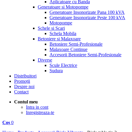
Aplicatoare cu Banda
Generatoare si Motopompe
Generatoare Insonorizate Pana 100 kVA
Generatoare Insonorizate Peste 100 kVA
Motopompe
Schele si Scari
Schela Mobila
Betoniere si Malaxoare
Betoniere Semi-Profesionale
Malaxoare Continue
Accesorii Betoniere Semi-Profesionale
Diverse
Scule Electrice
Sudura
Distribuitori
Promoții
Despre noi
Contact
Contul meu
Intra in cont
Inregistreaza-te
Coș
0