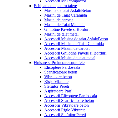
Accesorii Mai compactor
Echipamente pentru taiere
Masina de taiat Asfalt/Beton
Masini de Taiat Caramida
Masini de carotat
Masini de Taiat Manuale
Ghilotine Pavele si Borduri
Masini de taiat metal
Accesorii Masina de taiat Asfalt/Beton
Accesorii Masini de Taiat Caramida
Accesorii Masini de carotat
Accesorii Ghilotine Pavele si Borduri
Accesorii Masini de taiat metal
Finisare si Prelucrare suprafete
Elicoptere Pardoseala
Scarificatoare beton
Vibratoare beton
Rigle Vibrante
Slefuitor Pereti
Aspiratoare Praf
Accesorii Elicoptere Pardoseala
Accesorii Scarificatoare beton
Accesorii Vibratoare beton
Accesorii Rigle Vibrante
Accesorii Slefuitor Pereti