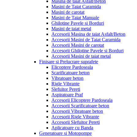
Masina de taiat Asfalt/Beton
Masini de Taiat Caramida
Masini de carotat
Masini de Taiat Manuale
Ghilotine Pavele si Borduri
Masini de taiat metal
Accesorii Masina de taiat Asfalt/Beton
Accesorii Masini de Taiat Caramida
Accesorii Masini de carotat
Accesorii Ghilotine Pavele si Borduri
Accesorii Masini de taiat metal
Finisare si Prelucrare suprafete
Elicoptere Pardoseala
Scarificatoare beton
Vibratoare beton
Rigle Vibrante
Slefuitor Pereti
Aspiratoare Praf
Accesorii Elicoptere Pardoseala
Accesorii Scarificatoare beton
Accesorii Vibratoare beton
Accesorii Rigle Vibrante
Accesorii Slefuitor Pereti
Aplicatoare cu Banda
Generatoare si Motopompe