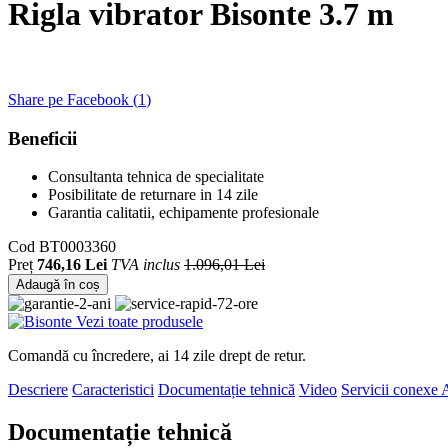
Rigla vibrator Bisonte 3.7 m
Share pe Facebook (
1
)
Beneficii
Consultanta tehnica de specialitate
Posibilitate de returnare in 14 zile
Garantia calitatii, echipamente profesionale
Cod
BT0003360
Preț
746,16 Lei
TVA inclus
1.096,01 Lei
Adaugă în coș
Vezi toate produsele
Comandă cu încredere, ai 14 zile drept de retur.
Descriere
Caracteristici
Documentație tehnică
Video
Servicii conexe
A
Documentație tehnică