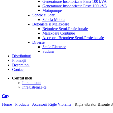
Generatoare Insonorizate Pana 100 kVA
Generatoare Insonorizate Peste 100 kVA
Motopompe
Schele si Scari
Schela Mobila
Betoniere si Malaxoare
Betoniere Semi-Profesionale
Malaxoare Continue
Accesorii Betoniere Semi-Profesionale
Diverse
Scule Electrice
Sudura
Distribuitori
Promoții
Despre noi
Contact
Contul meu
Intra in cont
Inregistreaza-te
Coș
Home
-
Products
-
Accesorii Rigle Vibrante
-
Rigla vibrator Bisonte 