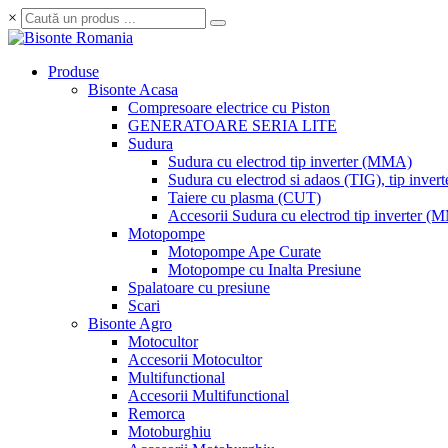
×
Produse
Bisonte Acasa
Compresoare electrice cu Piston
GENERATOARE SERIA LITE
Sudura
Sudura cu electrod tip inverter (MMA)
Sudura cu electrod si adaos (TIG), tip invert
Taiere cu plasma (CUT)
Accesorii Sudura cu electrod tip inverter 
Motopompe
Motopompe Ape Curate
Motopompe cu Inalta Presiune
Spalatoare cu presiune
Scari
Bisonte Agro
Motocultor
Accesorii Motocultor
Multifunctional
Accesorii Multifunctional
Remorca
Motoburghiu