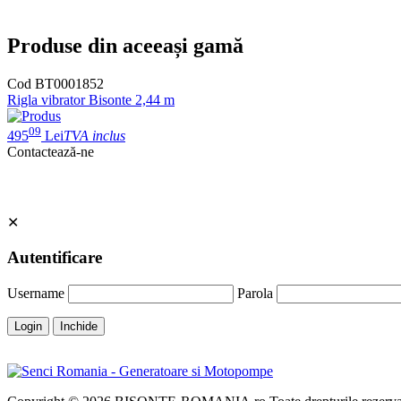
Produse din aceeași gamă
Cod BT0001852
Rigla vibrator Bisonte 2,44 m
09
495
Lei
TVA inclus
Contactează-ne
✕
Autentificare
Username
Parola
Login
Inchide