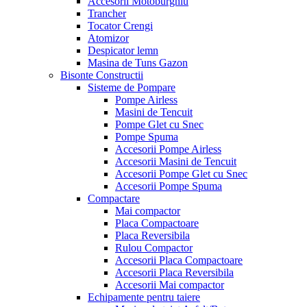
Accesorii Motoburghiu
Trancher
Tocator Crengi
Atomizor
Despicator lemn
Masina de Tuns Gazon
Bisonte Constructii
Sisteme de Pompare
Pompe Airless
Masini de Tencuit
Pompe Glet cu Snec
Pompe Spuma
Accesorii Pompe Airless
Accesorii Masini de Tencuit
Accesorii Pompe Glet cu Snec
Accesorii Pompe Spuma
Compactare
Mai compactor
Placa Compactoare
Placa Reversibila
Rulou Compactor
Accesorii Placa Compactoare
Accesorii Placa Reversibila
Accesorii Mai compactor
Echipamente pentru taiere