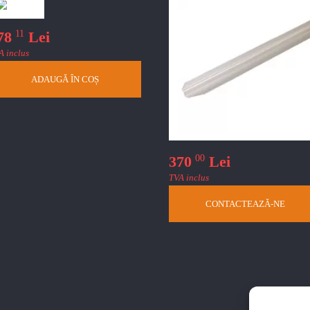
11
78
Lei
A inclus
ADAUGĂ ÎN COȘ
00
370
Lei
TVA inclus
CONTACTEAZĂ-NE