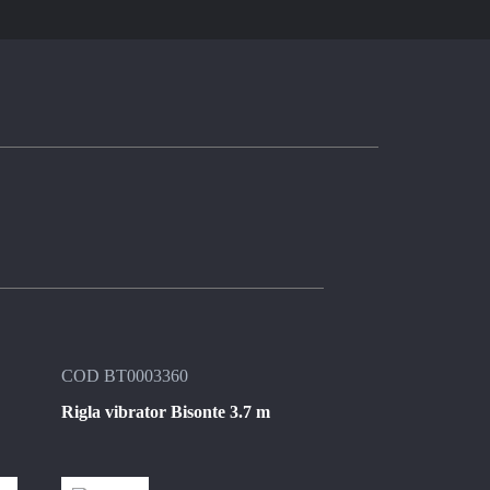
COD BT0003360
COD BT1005985
Rigla vibrator Bisonte 3.7 m
Rigla aluminiu ti
L 2.44 m pentru fin
RMFS