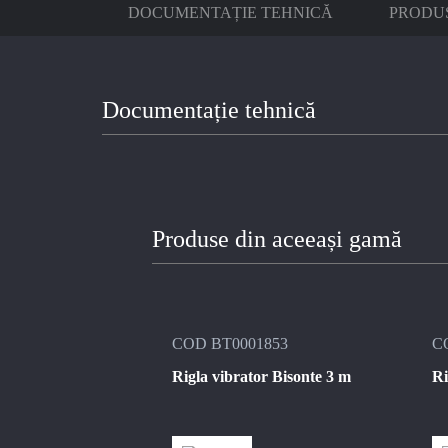
DOCUMENTAȚIE TEHNICĂ
PRODUS
Documentație tehnică
Produse din aceeași gamă
1852
COD BT0001853
C
or Bisonte 2,44 m
Rigla vibrator Bisonte 3 m
Ri