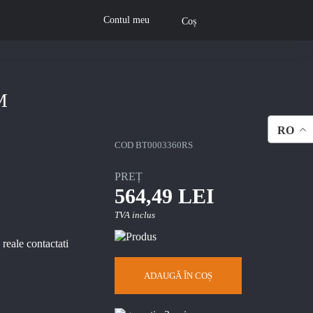
Contul meu
Coș
M
RO
COD
BT0003360RS
PREȚ
564,49 LEI
TVA inclus
 reale contactati
ADAUGĂ ÎN COȘ