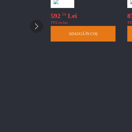
14
i
592
Lei
8
TVA inclus
TV
ACTEAZĂ-NE
ADAUGĂ ÎN COȘ