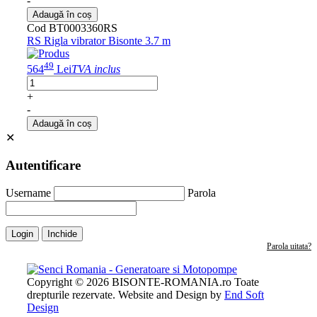
-
Adaugă în coș
Cod BT0003360RS
RS Rigla vibrator Bisonte 3.7 m
49
564
Lei
TVA inclus
+
-
Adaugă în coș
✕
Autentificare
Username
Parola
Login
Inchide
Parola uitata?
Copyright © 2026 BISONTE-ROMANIA.ro Toate
drepturile rezervate. Website and Design by
End Soft
Design