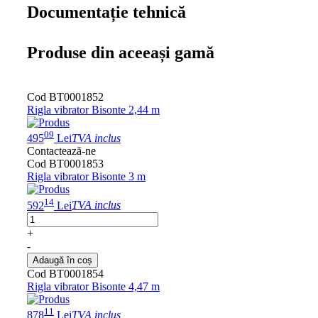
Documentație tehnică
Produse din aceeași gamă
Cod BT0001852
Rigla vibrator Bisonte 2,44 m
09
495
Lei
TVA inclus
Contactează-ne
Cod BT0001853
Rigla vibrator Bisonte 3 m
14
592
Lei
TVA inclus
+
-
Adaugă în coș
Cod BT0001854
Rigla vibrator Bisonte 4,47 m
11
878
Lei
TVA inclus