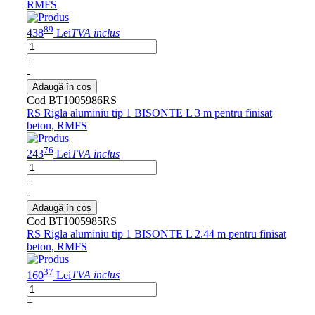
RMFS
89
438
Lei
TVA inclus
+
-
Adaugă în coș
Cod BT1005986RS
RS Rigla aluminiu tip 1 BISONTE L 3 m pentru finisat
beton, RMFS
76
243
Lei
TVA inclus
+
-
Adaugă în coș
Cod BT1005985RS
RS Rigla aluminiu tip 1 BISONTE L 2.44 m pentru finisat
beton, RMFS
37
160
Lei
TVA inclus
+