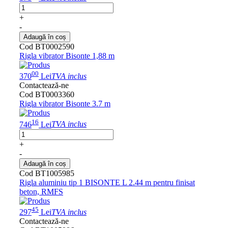
+
-
Adaugă în coș
Cod BT0002590
Rigla vibrator Bisonte 1,88 m
00
370
Lei
TVA inclus
Contactează-ne
Cod BT0003360
Rigla vibrator Bisonte 3.7 m
16
746
Lei
TVA inclus
+
-
Adaugă în coș
Cod BT1005985
Rigla aluminiu tip 1 BISONTE L 2.44 m pentru finisat
beton, RMFS
45
297
Lei
TVA inclus
Contactează-ne