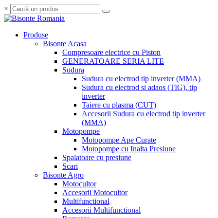
×
Produse
Bisonte Acasa
Compresoare electrice cu Piston
GENERATOARE SERIA LITE
Sudura
Sudura cu electrod tip inverter (MMA)
Sudura cu electrod si adaos (TIG), tip
inverter
Taiere cu plasma (CUT)
Accesorii Sudura cu electrod tip inverter
(MMA)
Motopompe
Motopompe Ape Curate
Motopompe cu Inalta Presiune
Spalatoare cu presiune
Scari
Bisonte Agro
Motocultor
Accesorii Motocultor
Multifunctional
Accesorii Multifunctional