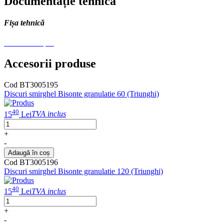
Documentație tehnică
Fișa tehnică
Fisa tehnica.pdf
Accesorii produse
Cod BT3005195
Discuri smirghel Bisonte granulatie 60 (Triunghi)
40
15
Lei
TVA inclus
+
-
Adaugă în coș
Cod BT3005196
Discuri smirghel Bisonte granulatie 120 (Triunghi)
40
15
Lei
TVA inclus
+
-