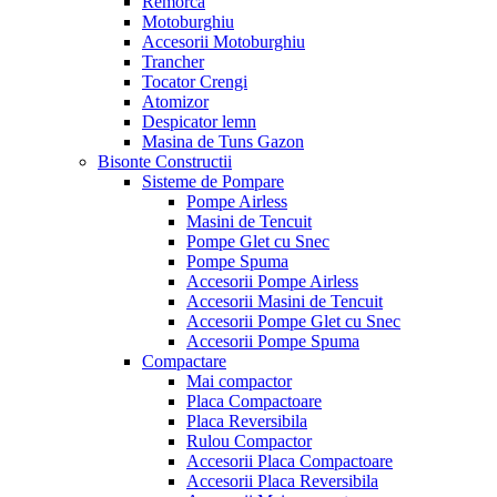
Remorca
Motoburghiu
Accesorii Motoburghiu
Trancher
Tocator Crengi
Atomizor
Despicator lemn
Masina de Tuns Gazon
Bisonte Constructii
Sisteme de Pompare
Pompe Airless
Masini de Tencuit
Pompe Glet cu Snec
Pompe Spuma
Accesorii Pompe Airless
Accesorii Masini de Tencuit
Accesorii Pompe Glet cu Snec
Accesorii Pompe Spuma
Compactare
Mai compactor
Placa Compactoare
Placa Reversibila
Rulou Compactor
Accesorii Placa Compactoare
Accesorii Placa Reversibila