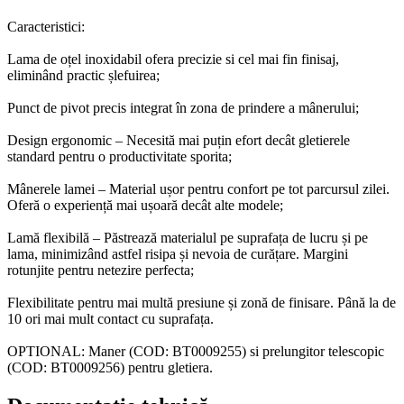
Caracteristici:
Lama de oțel inoxidabil ofera precizie si cel mai fin finisaj,
eliminând practic șlefuirea;
Punct de pivot precis integrat în zona de prindere a mânerului;
Design ergonomic – Necesită mai puțin efort decât gletierele
standard pentru o productivitate sporita;
Mânerele lamei – Material ușor pentru confort pe tot parcursul zilei.
Oferă o experiență mai ușoară decât alte modele;
Lamă flexibilă – Păstrează materialul pe suprafața de lucru și pe
lama, minimizând astfel risipa și nevoia de curățare. Margini
rotunjite pentru netezire perfecta;
Flexibilitate pentru mai multă presiune și zonă de finisare. Până la de
10 ori mai mult contact cu suprafața.
OPTIONAL: Maner (COD: BT0009255) si prelungitor telescopic
(COD: BT0009256) pentru gletiera.