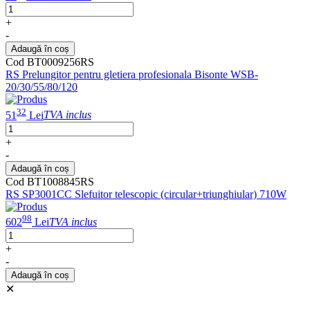
+
-
Adaugă în coș
Cod BT0009256RS
RS Prelungitor pentru gletiera profesionala Bisonte WSB-
20/30/55/80/120
32
51
Lei
TVA inclus
+
-
Adaugă în coș
Cod BT1008845RS
RS SP3001CC Slefuitor telescopic (circular+triunghiular) 710W
98
602
Lei
TVA inclus
+
-
Adaugă în coș
✕