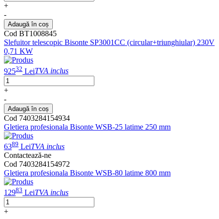
+
-
Adaugă în coș
Cod BT1008845
Slefuitor telescopic Bisonte SP3001CC (circular+triunghiular) 230V
0,71 KW
32
925
Lei
TVA inclus
+
-
Adaugă în coș
Cod 7403284154934
Gletiera profesionala Bisonte WSB-25 latime 250 mm
89
63
Lei
TVA inclus
Contactează-ne
Cod 7403284154972
Gletiera profesionala Bisonte WSB-80 latime 800 mm
83
129
Lei
TVA inclus
+