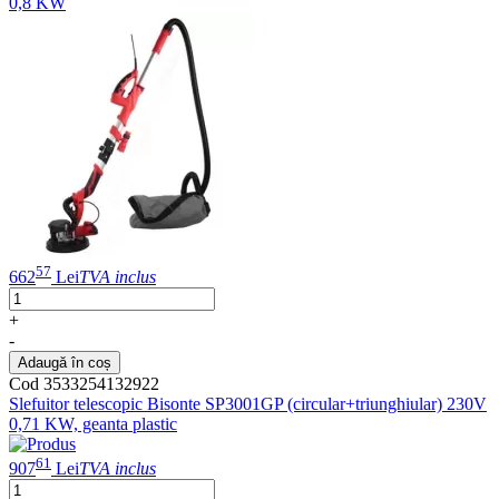
0,8 KW
57
662
Lei
TVA inclus
+
-
Adaugă în coș
Cod 3533254132922
Slefuitor telescopic Bisonte SP3001GP (circular+triunghiular) 230V
0,71 KW, geanta plastic
61
907
Lei
TVA inclus