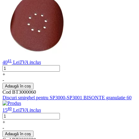
41
40
Lei
TVA inclus
+
-
Adaugă în coș
Cod BT3000060
Discuri smirghel pentru SP3000-SP3001 BISONTE granulatie 60
40
15
Lei
TVA inclus
+
-
Adaugă în coș