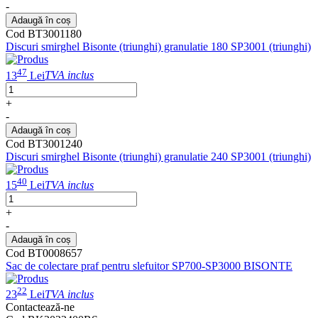
-
Adaugă în coș
Cod BT3001180
Discuri smirghel Bisonte (triunghi) granulatie 180 SP3001 (triunghi)
47
13
Lei
TVA inclus
+
-
Adaugă în coș
Cod BT3001240
Discuri smirghel Bisonte (triunghi) granulatie 240 SP3001 (triunghi)
40
15
Lei
TVA inclus
+
-
Adaugă în coș
Cod BT0008657
Sac de colectare praf pentru slefuitor SP700-SP3000 BISONTE
22
23
Lei
TVA inclus
Contactează-ne