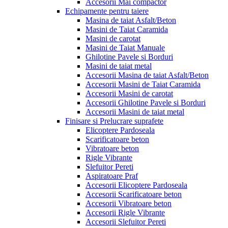
Accesorii Mai compactor
Echipamente pentru taiere
Masina de taiat Asfalt/Beton
Masini de Taiat Caramida
Masini de carotat
Masini de Taiat Manuale
Ghilotine Pavele si Borduri
Masini de taiat metal
Accesorii Masina de taiat Asfalt/Beton
Accesorii Masini de Taiat Caramida
Accesorii Masini de carotat
Accesorii Ghilotine Pavele si Borduri
Accesorii Masini de taiat metal
Finisare si Prelucrare suprafete
Elicoptere Pardoseala
Scarificatoare beton
Vibratoare beton
Rigle Vibrante
Slefuitor Pereti
Aspiratoare Praf
Accesorii Elicoptere Pardoseala
Accesorii Scarificatoare beton
Accesorii Vibratoare beton
Accesorii Rigle Vibrante
Accesorii Slefuitor Pereti