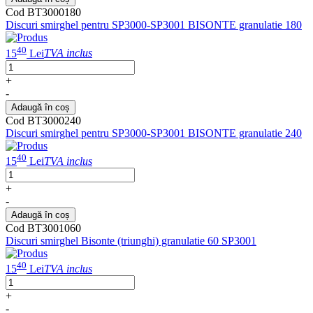
Cod BT3000180
Discuri smirghel pentru SP3000-SP3001 BISONTE granulatie 180
40
15
Lei
TVA inclus
+
-
Adaugă în coș
Cod BT3000240
Discuri smirghel pentru SP3000-SP3001 BISONTE granulatie 240
40
15
Lei
TVA inclus
+
-
Adaugă în coș
Cod BT3001060
Discuri smirghel Bisonte (triunghi) granulatie 60 SP3001
40
15
Lei
TVA inclus
+
-