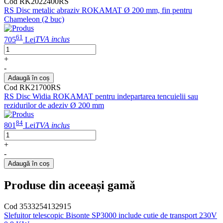
Cod RK2022400RS
RS Disc metalic abraziv ROKAMAT Ø 200 mm, fin pentru
Chameleon (2 buc)
61
705
Lei
TVA inclus
+
-
Adaugă în coș
Cod RK21700RS
RS Disc Widia ROKAMAT pentru indepartarea tencuielii sau
rezidurilor de adeziv Ø 200 mm
84
801
Lei
TVA inclus
+
-
Adaugă în coș
Produse din aceeași gamă
Cod 3533254132915
Slefuitor telescopic Bisonte SP3000 include cutie de transport 230V