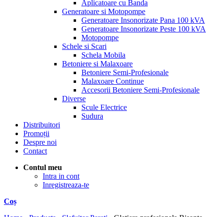
Aplicatoare cu Banda
Generatoare si Motopompe
Generatoare Insonorizate Pana 100 kVA
Generatoare Insonorizate Peste 100 kVA
Motopompe
Schele si Scari
Schela Mobila
Betoniere si Malaxoare
Betoniere Semi-Profesionale
Malaxoare Continue
Accesorii Betoniere Semi-Profesionale
Diverse
Scule Electrice
Sudura
Distribuitori
Promoții
Despre noi
Contact
Contul meu
Intra in cont
Inregistreaza-te
Coș