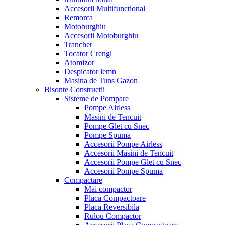
Accesorii Multifunctional
Remorca
Motoburghiu
Accesorii Motoburghiu
Trancher
Tocator Crengi
Atomizor
Despicator lemn
Masina de Tuns Gazon
Bisonte Constructii
Sisteme de Pompare
Pompe Airless
Masini de Tencuit
Pompe Glet cu Snec
Pompe Spuma
Accesorii Pompe Airless
Accesorii Masini de Tencuit
Accesorii Pompe Glet cu Snec
Accesorii Pompe Spuma
Compactare
Mai compactor
Placa Compactoare
Placa Reversibila
Rulou Compactor