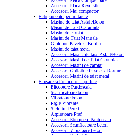
Accesorii Placa Compactoare
Accesorii Placa Reversibila
Accesorii Mai compactor
Echipamente pentru taiere
Masina de taiat Asfalt/Beton
Masini de Taiat Caramida
Masini de carotat
Masini de Taiat Manuale
Ghilotine Pavele si Borduri
Masini de taiat metal
Accesorii Masina de taiat Asfalt/Beton
Accesorii Masini de Taiat Caramida
Accesorii Masini de carotat
Accesorii Ghilotine Pavele si Borduri
Accesorii Masini de taiat metal
Finisare si Prelucrare suprafete
Elicoptere Pardoseala
Scarificatoare beton
Vibratoare beton
Rigle Vibrante
Slefuitor Pereti
Aspiratoare Praf
Accesorii Elicoptere Pardoseala
Accesorii Scarificatoare beton
Accesorii Vibratoare beton