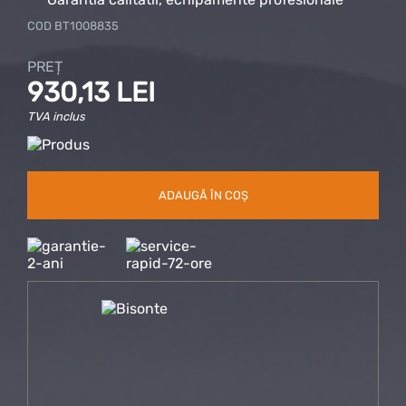
COD
BT1008835
PREȚ
930,13 LEI
TVA inclus
ADAUGĂ ÎN COȘ