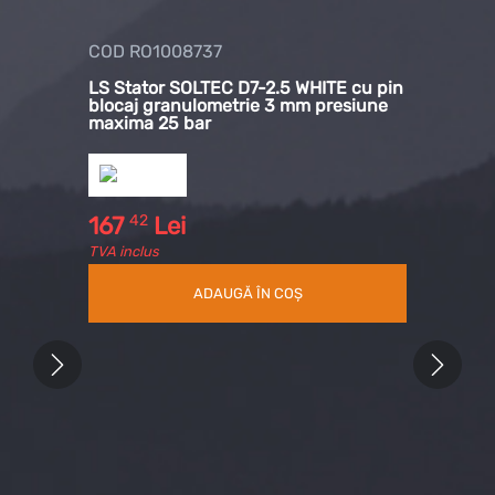
COD RO1008737
COD RO100
LS Stator SOLTEC D7-2.5 WHITE cu pin
LS Rotor 
blocaj granulometrie 3 mm presiune
maxima 25 bar
42
44
167
Lei
124
Le
TVA inclus
TVA inclus
ADAUGĂ ÎN COȘ