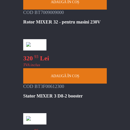
ADAUGĂ ÎN COȘ
COD BT7009009000
Rotor MIXER 32 - pentru masini 230V
93
320
Lei
TVA inclus
ADAUGĂ ÎN COȘ
COD BT3F00612300
Stator MIXER 3 D8-2 booster