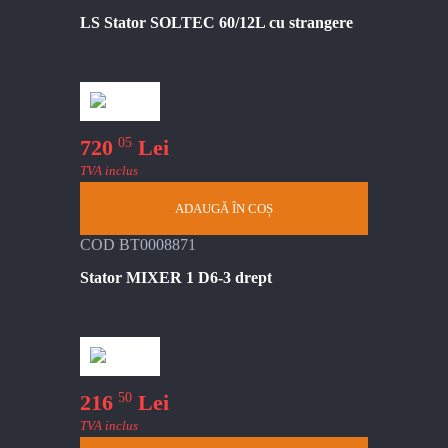
LS Stator SOLTEC 60/12L cu strangere
05
720
Lei
TVA inclus
ADAUGĂ ÎN COȘ
COD BT0008871
Stator MIXER 1 D6-3 drept
50
216
Lei
TVA inclus