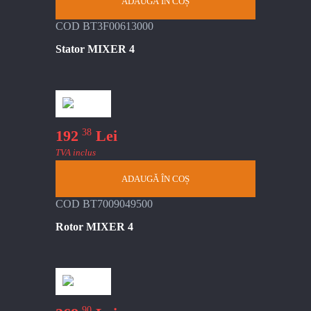
ADAUGĂ ÎN COȘ
COD BT3F00613000
Stator MIXER 4
38
192
Lei
TVA inclus
ADAUGĂ ÎN COȘ
COD BT7009049500
Rotor MIXER 4
90