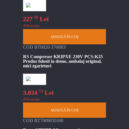
08
227
Lei
TVA inclus
ADAUGĂ ÎN COȘ
COD BT0020-3700RS
RS Compresor KRIPXE 230V PCS-K35
Produs folosit la demo, ambalaj original,
mici zgarieturi
14
3.034
Lei
TVA inclus
ADAUGĂ ÎN COȘ
COD BT7009050300