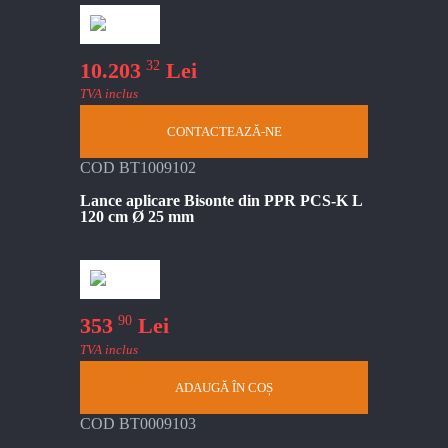
32
10.203
Lei
TVA inclus
CONTACTEAZĂ-NE
COD BT1009102
Lance aplicare Bisonte din PPR PCS-K L
120 cm Ø 25 mm
90
353
Lei
TVA inclus
ADAUGĂ ÎN COȘ
COD BT0009103