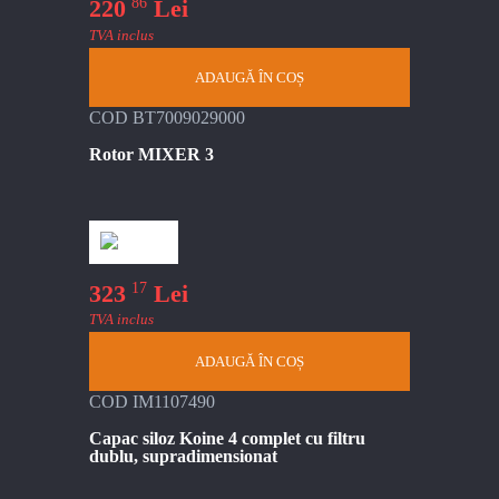
86
220
Lei
TVA inclus
ADAUGĂ ÎN COȘ
COD BT7009029000
Rotor MIXER 3
17
323
Lei
TVA inclus
ADAUGĂ ÎN COȘ
COD IM1107490
Capac siloz Koine 4 complet cu filtru
dublu, supradimensionat