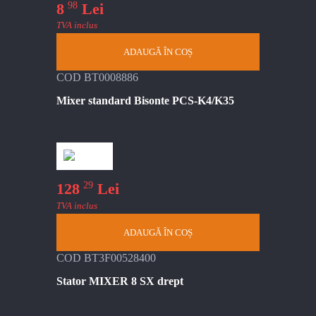
98
8
Lei
TVA inclus
ADAUGĂ ÎN COȘ
COD BT0008886
Mixer standard Bisonte PCS-K4/K35
29
128
Lei
TVA inclus
ADAUGĂ ÎN COȘ
COD BT3F00528400
Stator MIXER 8 SX drept