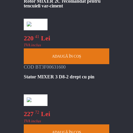
Rotor MIXER 2C recomandat pentru
tencuieli var-ciment
41
220
Lei
TVA inclus
ADAUGĂ ÎN COȘ
COD BT3F00631600
Stator MIXER 3 D8-2 drept cu pin
72
227
Lei
TVA inclus
ADAUGĂ ÎN COȘ