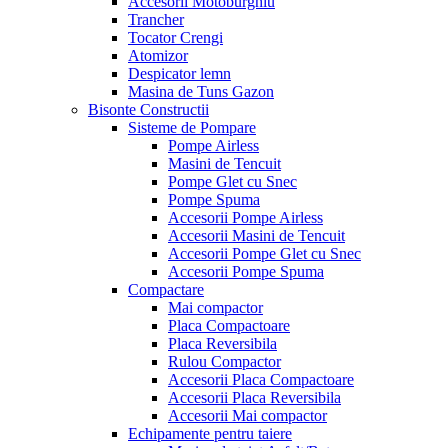
Accesorii Motoburghiu
Trancher
Tocator Crengi
Atomizor
Despicator lemn
Masina de Tuns Gazon
Bisonte Constructii
Sisteme de Pompare
Pompe Airless
Masini de Tencuit
Pompe Glet cu Snec
Pompe Spuma
Accesorii Pompe Airless
Accesorii Masini de Tencuit
Accesorii Pompe Glet cu Snec
Accesorii Pompe Spuma
Compactare
Mai compactor
Placa Compactoare
Placa Reversibila
Rulou Compactor
Accesorii Placa Compactoare
Accesorii Placa Reversibila
Accesorii Mai compactor
Echipamente pentru taiere