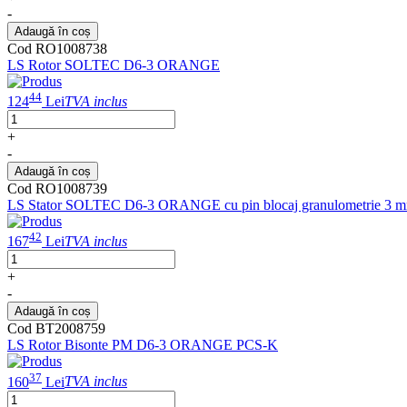
-
Adaugă în coș
Cod RO1008738
LS Rotor SOLTEC D6-3 ORANGE
44
124
Lei
TVA inclus
+
-
Adaugă în coș
Cod RO1008739
LS Stator SOLTEC D6-3 ORANGE cu pin blocaj granulometrie 3 m
42
167
Lei
TVA inclus
+
-
Adaugă în coș
Cod BT2008759
LS Rotor Bisonte PM D6-3 ORANGE PCS-K
37
160
Lei
TVA inclus