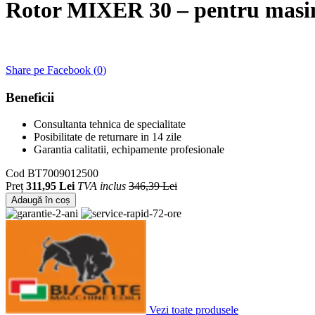
Rotor MIXER 30 – pentru masi
Share pe Facebook (
0
)
Beneficii
Consultanta tehnica de specialitate
Posibilitate de returnare in 14 zile
Garantia calitatii, echipamente profesionale
Cod
BT7009012500
Preț
311,95 Lei
TVA inclus
346,39 Lei
Adaugă în coș
Vezi toate produsele