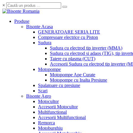
×
Produse
Bisonte Acasa
GENERATOARE SERIA LITE
Compresoare electrice cu Piston
Sudura
Sudura cu electrod tip inverter (MMA)
Sudura cu electrod si adaos (TIG), tip invert
Taiere cu plasma (CUT)
Accesorii Sudura cu electrod tip inverter 
Motopompe
Motopompe Ape Curate
Motopompe cu Inalta Presiune
Spalatoare cu presiune
Scari
Bisonte Agro
Motocultor
Accesorii Motocultor
Multifunctional
Accesorii Multifunctional
Remorca
Motoburghiu