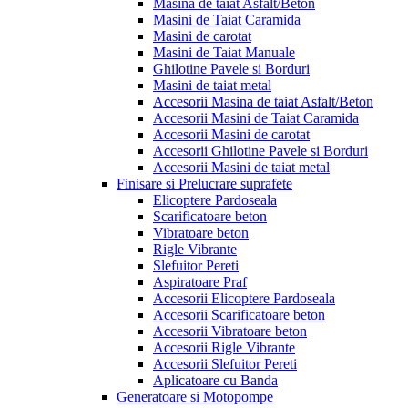
Masina de taiat Asfalt/Beton
Masini de Taiat Caramida
Masini de carotat
Masini de Taiat Manuale
Ghilotine Pavele si Borduri
Masini de taiat metal
Accesorii Masina de taiat Asfalt/Beton
Accesorii Masini de Taiat Caramida
Accesorii Masini de carotat
Accesorii Ghilotine Pavele si Borduri
Accesorii Masini de taiat metal
Finisare si Prelucrare suprafete
Elicoptere Pardoseala
Scarificatoare beton
Vibratoare beton
Rigle Vibrante
Slefuitor Pereti
Aspiratoare Praf
Accesorii Elicoptere Pardoseala
Accesorii Scarificatoare beton
Accesorii Vibratoare beton
Accesorii Rigle Vibrante
Accesorii Slefuitor Pereti
Aplicatoare cu Banda
Generatoare si Motopompe