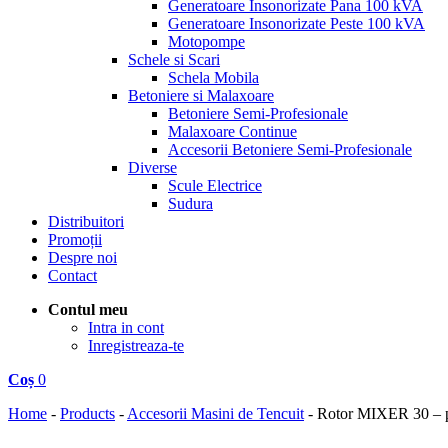
Generatoare Insonorizate Pana 100 kVA
Generatoare Insonorizate Peste 100 kVA
Motopompe
Schele si Scari
Schela Mobila
Betoniere si Malaxoare
Betoniere Semi-Profesionale
Malaxoare Continue
Accesorii Betoniere Semi-Profesionale
Diverse
Scule Electrice
Sudura
Distribuitori
Promoții
Despre noi
Contact
Contul meu
Intra in cont
Inregistreaza-te
Coș
0
Home
-
Products
-
Accesorii Masini de Tencuit
-
Rotor MIXER 30 – p