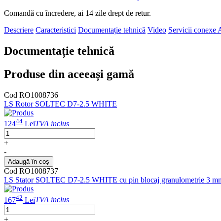
Comandă cu încredere, ai 14 zile drept de retur.
Descriere
Caracteristici
Documentație tehnică
Video
Servicii conexe
A
Documentație tehnică
Produse din aceeași gamă
Cod RO1008736
LS Rotor SOLTEC D7-2.5 WHITE
44
124
Lei
TVA inclus
+
-
Adaugă în coș
Cod RO1008737
LS Stator SOLTEC D7-2.5 WHITE cu pin blocaj granulometrie 3 mm
42
167
Lei
TVA inclus
+