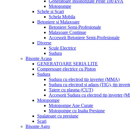
Generatoare Insonorizate Peste 100 kVA
Motopompe
Schele si Scari
Schela Mobila
Betoniere si Malaxoare
Betoniere Semi-Profesionale
Malaxoare Continue
Accesorii Betoniere Semi-Profesionale
Diverse
Scule Electrice
Sudura
Bisonte Acasa
GENERATOARE SERIA LITE
Compresoare electrice cu Piston
Sudura
Sudura cu electrod tip inverter (MMA)
Sudura cu electrod si adaos (TIG), tip invert
Taiere cu plasma (CUT)
Accesorii Sudura cu electrod tip inverter 
Motopompe
Motopompe Ape Curate
Motopompe cu Inalta Presiune
Spalatoare cu presiune
Scari
Bisonte Agro