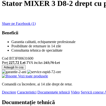
Stator MIXER 3 D8-2 drept cu 
Share pe Facebook (
1
)
Beneficii
Garantia calitatii, echipamente profesionale
Posibilitate de returnare in 14 zile
Consultanta tehnica de specialitate
Cod
BT3F00631600
Preț
227,72 Lei
TVA inclus
243,76 Lei
Adaugă în coș
Vezi toate produsele
Comandă cu încredere, ai 14 zile drept de retur.
Descriere
Caracteristici
Documentație tehnică
Video
Servicii conexe
A
Documentație tehnică