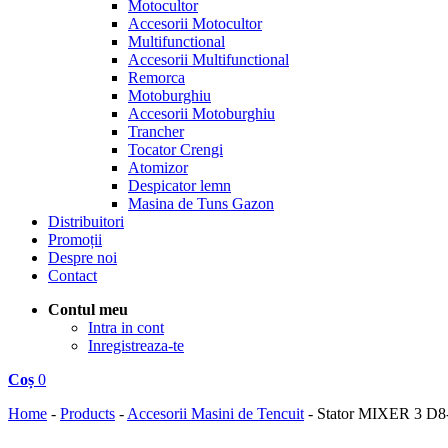
Motocultor
Accesorii Motocultor
Multifunctional
Accesorii Multifunctional
Remorca
Motoburghiu
Accesorii Motoburghiu
Trancher
Tocator Crengi
Atomizor
Despicator lemn
Masina de Tuns Gazon
Distribuitori
Promoții
Despre noi
Contact
Contul meu
Intra in cont
Inregistreaza-te
Coș
0
Home
-
Products
-
Accesorii Masini de Tencuit
-
Stator MIXER 3 D8-