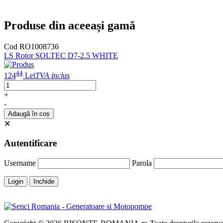
Produse din aceeași gamă
Cod RO1008736
LS Rotor SOLTEC D7-2.5 WHITE
44
124
Lei
TVA inclus
+
-
Adaugă în coș
✕
Autentificare
Username
Parola
Login
Inchide