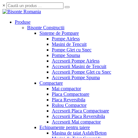
×
Produse
Bisonte Constructii
Sisteme de Pompare
Pompe Airless
Masini de Tencuit
Pompe Glet cu Snec
Pompe Spuma
Accesorii Pompe Airless
Accesorii Masini de Tencuit
Accesorii Pompe Glet cu Snec
Accesorii Pompe Spuma
Compactare
Mai compactor
Placa Compactoare
Placa Reversibila
Rulou Compactor
Accesorii Placa Compactoare
Accesorii Placa Reversibila
Accesorii Mai compactor
Echipamente pentru taiere
Masina de taiat Asfalt/Beton