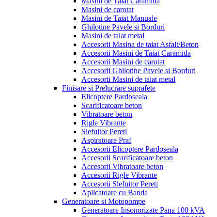
Masini de Taiat Caramida
Masini de carotat
Masini de Taiat Manuale
Ghilotine Pavele si Borduri
Masini de taiat metal
Accesorii Masina de taiat Asfalt/Beton
Accesorii Masini de Taiat Caramida
Accesorii Masini de carotat
Accesorii Ghilotine Pavele si Borduri
Accesorii Masini de taiat metal
Finisare si Prelucrare suprafete
Elicoptere Pardoseala
Scarificatoare beton
Vibratoare beton
Rigle Vibrante
Slefuitor Pereti
Aspiratoare Praf
Accesorii Elicoptere Pardoseala
Accesorii Scarificatoare beton
Accesorii Vibratoare beton
Accesorii Rigle Vibrante
Accesorii Slefuitor Pereti
Aplicatoare cu Banda
Generatoare si Motopompe
Generatoare Insonorizate Pana 100 kVA