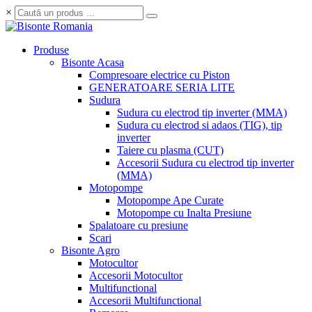
×
Produse
Bisonte Acasa
Compresoare electrice cu Piston
GENERATOARE SERIA LITE
Sudura
Sudura cu electrod tip inverter (MMA)
Sudura cu electrod si adaos (TIG), tip
inverter
Taiere cu plasma (CUT)
Accesorii Sudura cu electrod tip inverter
(MMA)
Motopompe
Motopompe Ape Curate
Motopompe cu Inalta Presiune
Spalatoare cu presiune
Scari
Bisonte Agro
Motocultor
Accesorii Motocultor
Multifunctional
Accesorii Multifunctional