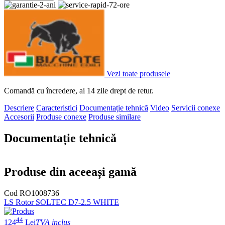
Vezi toate produsele
Comandă cu încredere, ai 14 zile drept de retur.
Descriere
Caracteristici
Documentație tehnică
Video
Servicii conexe
Accesorii
Produse conexe
Produse similare
Documentație tehnică
Produse din aceeași gamă
Cod RO1008736
LS Rotor SOLTEC D7-2.5 WHITE
L
m
44
124
Lei
TVA inclus