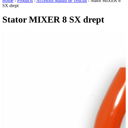
Home
-
Products
-
Accesorii Masini de Tencuit
-
Stator MIXER 8
SX drept
Stator MIXER 8 SX drept