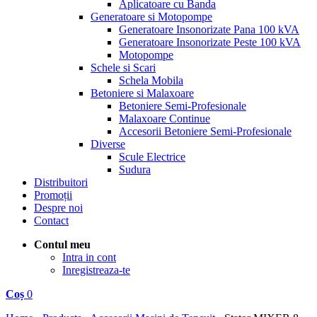
Aplicatoare cu Banda
Generatoare si Motopompe
Generatoare Insonorizate Pana 100 kVA
Generatoare Insonorizate Peste 100 kVA
Motopompe
Schele si Scari
Schela Mobila
Betoniere si Malaxoare
Betoniere Semi-Profesionale
Malaxoare Continue
Accesorii Betoniere Semi-Profesionale
Diverse
Scule Electrice
Sudura
Distribuitori
Promoții
Despre noi
Contact
Contul meu
Intra in cont
Inregistreaza-te
Coș
0