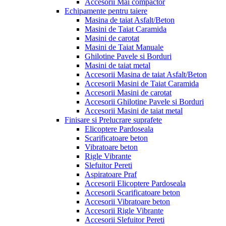
Accesorii Mai compactor
Echipamente pentru taiere
Masina de taiat Asfalt/Beton
Masini de Taiat Caramida
Masini de carotat
Masini de Taiat Manuale
Ghilotine Pavele si Borduri
Masini de taiat metal
Accesorii Masina de taiat Asfalt/Beton
Accesorii Masini de Taiat Caramida
Accesorii Masini de carotat
Accesorii Ghilotine Pavele si Borduri
Accesorii Masini de taiat metal
Finisare si Prelucrare suprafete
Elicoptere Pardoseala
Scarificatoare beton
Vibratoare beton
Rigle Vibrante
Slefuitor Pereti
Aspiratoare Praf
Accesorii Elicoptere Pardoseala
Accesorii Scarificatoare beton
Accesorii Vibratoare beton
Accesorii Rigle Vibrante
Accesorii Slefuitor Pereti