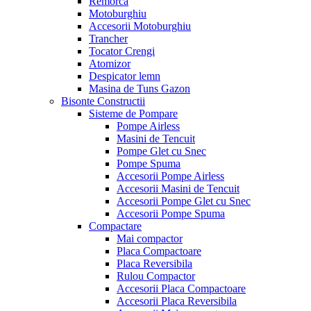
Remorca
Motoburghiu
Accesorii Motoburghiu
Trancher
Tocator Crengi
Atomizor
Despicator lemn
Masina de Tuns Gazon
Bisonte Constructii
Sisteme de Pompare
Pompe Airless
Masini de Tencuit
Pompe Glet cu Snec
Pompe Spuma
Accesorii Pompe Airless
Accesorii Masini de Tencuit
Accesorii Pompe Glet cu Snec
Accesorii Pompe Spuma
Compactare
Mai compactor
Placa Compactoare
Placa Reversibila
Rulou Compactor
Accesorii Placa Compactoare
Accesorii Placa Reversibila