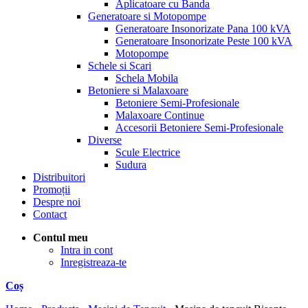
Aplicatoare cu Banda
Generatoare si Motopompe
Generatoare Insonorizate Pana 100 kVA
Generatoare Insonorizate Peste 100 kVA
Motopompe
Schele si Scari
Schela Mobila
Betoniere si Malaxoare
Betoniere Semi-Profesionale
Malaxoare Continue
Accesorii Betoniere Semi-Profesionale
Diverse
Scule Electrice
Sudura
Distribuitori
Promoții
Despre noi
Contact
Contul meu
Intra in cont
Inregistreaza-te
Coș