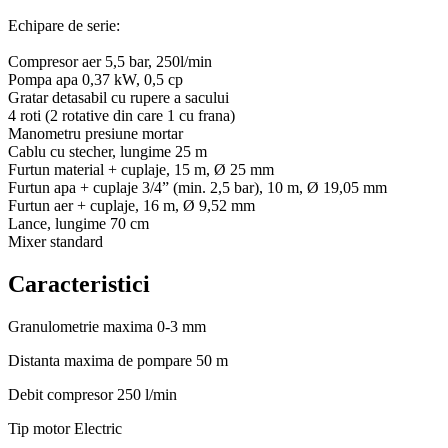
Echipare de serie:
Compresor aer 5,5 bar, 250l/min
Pompa apa 0,37 kW, 0,5 cp
Gratar detasabil cu rupere a sacului
4 roti (2 rotative din care 1 cu frana)
Manometru presiune mortar
Cablu cu stecher, lungime 25 m
Furtun material + cuplaje, 15 m, Ø 25 mm
Furtun apa + cuplaje 3/4” (min. 2,5 bar), 10 m, Ø 19,05 mm
Furtun aer + cuplaje, 16 m, Ø 9,52 mm
Lance, lungime 70 cm
Mixer standard
Caracteristici
Granulometrie maxima
0-3 mm
Distanta maxima de pompare
50 m
Debit compresor
250 l/min
Tip motor
Electric