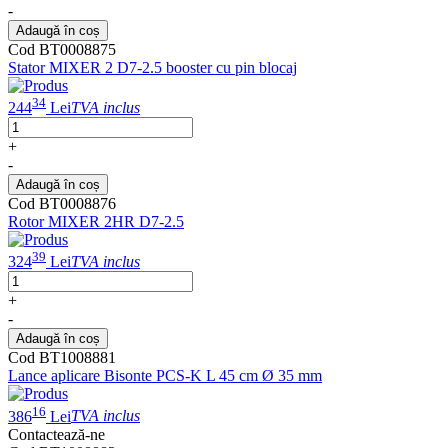
-
Adaugă în coș
Cod BT0008875
Stator MIXER 2 D7-2.5 booster cu pin blocaj
34
244
Lei
TVA inclus
+
-
Adaugă în coș
Cod BT0008876
Rotor MIXER 2HR D7-2.5
39
324
Lei
TVA inclus
+
-
Adaugă în coș
Cod BT1008881
Lance aplicare Bisonte PCS-K L 45 cm Ø 35 mm
16
386
Lei
TVA inclus
Contactează-ne