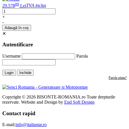
09
29.578
Lei
TVA inclus
+
-
Adaugă în coș
✕
Autentificare
Username
Parola
Login
Inchide
Parola uitata?
Copyright © 2026 BISONTE-ROMANIA.ro Toate drepturile
rezervate. Website and Design by
End Soft Design
Contact rapid
E-mail:
info@italiastar.ro