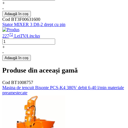
+
-
Adaugă în coș
Cod BT3F00631600
Stator MIXER 3 D8-2 drept cu pin
72
227
Lei
TVA inclus
+
-
Adaugă în coș
Produse din aceeași gamă
Cod BT1008757
Masina de tencuit Bisonte PCS-K4 380V debit 6-40 l/min materiale
preamestecate