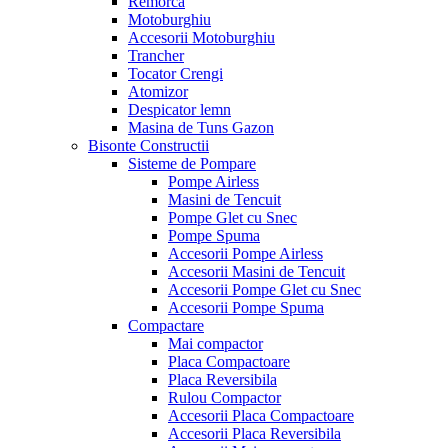
Remorca
Motoburghiu
Accesorii Motoburghiu
Trancher
Tocator Crengi
Atomizor
Despicator lemn
Masina de Tuns Gazon
Bisonte Constructii
Sisteme de Pompare
Pompe Airless
Masini de Tencuit
Pompe Glet cu Snec
Pompe Spuma
Accesorii Pompe Airless
Accesorii Masini de Tencuit
Accesorii Pompe Glet cu Snec
Accesorii Pompe Spuma
Compactare
Mai compactor
Placa Compactoare
Placa Reversibila
Rulou Compactor
Accesorii Placa Compactoare
Accesorii Placa Reversibila