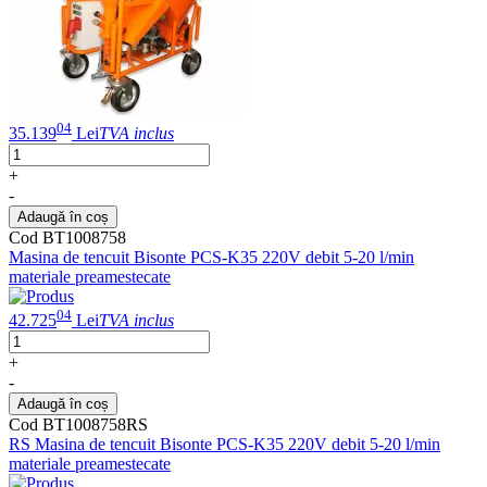
04
35.139
Lei
TVA inclus
+
-
Adaugă în coș
Cod BT1008758
Masina de tencuit Bisonte PCS-K35 220V debit 5-20 l/min
materiale preamestecate
04
42.725
Lei
TVA inclus
+
-
Adaugă în coș
Cod BT1008758RS
RS Masina de tencuit Bisonte PCS-K35 220V debit 5-20 l/min
materiale preamestecate