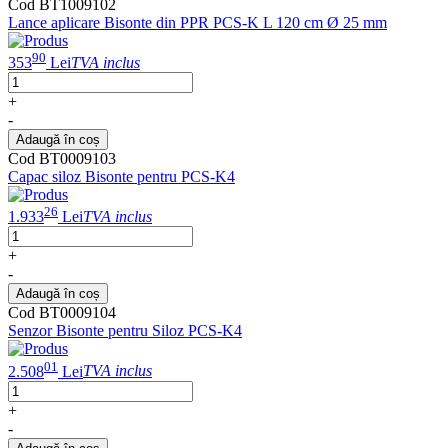
Cod BT1009102
Lance aplicare Bisonte din PPR PCS-K L 120 cm Ø 25 mm
90
353
Lei
TVA inclus
+
-
Adaugă în coș
Cod BT0009103
Capac siloz Bisonte pentru PCS-K4
26
1.933
Lei
TVA inclus
+
-
Adaugă în coș
Cod BT0009104
Senzor Bisonte pentru Siloz PCS-K4
01
2.508
Lei
TVA inclus
+
-