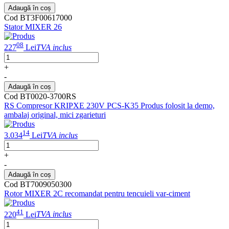
Adaugă în coș
Cod BT3F00617000
Stator MIXER 26
08
227
Lei
TVA inclus
+
-
Adaugă în coș
Cod BT0020-3700RS
RS Compresor KRIPXE 230V PCS-K35 Produs folosit la demo,
ambalaj original, mici zgarieturi
14
3.034
Lei
TVA inclus
+
-
Adaugă în coș
Cod BT7009050300
Rotor MIXER 2C recomandat pentru tencuieli var-ciment
41
220
Lei
TVA inclus