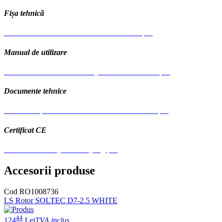
Fișa tehnică
Masina de tencuit trifazica PCS-K4 Bisonte.pdf
Manual de utilizare
Manual-de-utilizare-PCS-K4_K35-BISONTE-ro.pdf
Documente tehnice
Schema-Explodata-Pcs-K4.Pdf-9989-.Pdf-9989-.pdf
Certificat CE
CE ITS PCS-K4_K35 ITS_orig.pdf
Accesorii produse
Cod RO1008736
LS Rotor SOLTEC D7-2.5 WHITE
44
124
Lei
TVA inclus