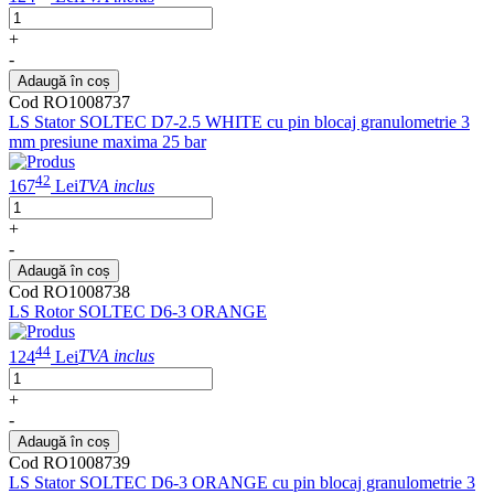
+
-
Adaugă în coș
Cod RO1008737
LS Stator SOLTEC D7-2.5 WHITE cu pin blocaj granulometrie 3
mm presiune maxima 25 bar
42
167
Lei
TVA inclus
+
-
Adaugă în coș
Cod RO1008738
LS Rotor SOLTEC D6-3 ORANGE
44
124
Lei
TVA inclus
+
-
Adaugă în coș
Cod RO1008739
LS Stator SOLTEC D6-3 ORANGE cu pin blocaj granulometrie 3