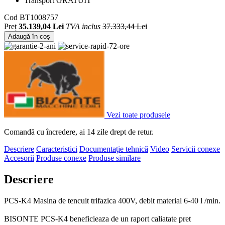
Transport GRATUIT
Cod
BT1008757
Preț
35.139,04 Lei
TVA inclus
37.333,44 Lei
Adaugă în coș
Vezi toate produsele
Comandă cu încredere, ai 14 zile drept de retur.
Descriere
Caracteristici
Documentație tehnică
Video
Servicii conexe
Accesorii
Produse conexe
Produse similare
Descriere
PCS-K4 Masina de tencuit trifazica 400V, debit material 6-40 l /min.
BISONTE PCS-K4 beneficieaza de un raport caliatate pret