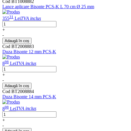
Cod BT1008882
Lance aplicare Bisonte PCS-K L 70 cm Ø 25 mm
31
355
Lei
TVA inclus
+
-
Adaugă în coș
Cod BT2008883
Duza Bisonte 12 mm PCS-K
98
8
Lei
TVA inclus
+
-
Adaugă în coș
Cod BT2008884
Duza Bisonte 14 mm PCS-K
98
8
Lei
TVA inclus
+
-