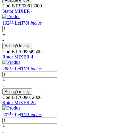
Adaugă în coș
Cod BT3F00613000
Stator MIXER 4
38
192
Lei
TVA inclus
+
-
Adaugă în coș
Cod BT7009049500
Rotor MIXER 4
90
268
Lei
TVA inclus
+
-
Adaugă în coș
Cod BT7009012000
Rotor MIXER 26
16
303
Lei
TVA inclus
+
-