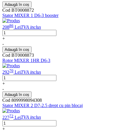
Adaugă în coș
Cod BT0008872
Stator MIXER 1 D6-3 booster
86
208
Lei
TVA inclus
+
-
Adaugă în coș
Cod BT0008873
Rotor MIXER 1HR D6-3
70
292
Lei
TVA inclus
+
-
Adaugă în coș
Cod 8099998094308
Stator MIXER 2 D7-2.5 drept cu pin blocaj
72
227
Lei
TVA inclus
+