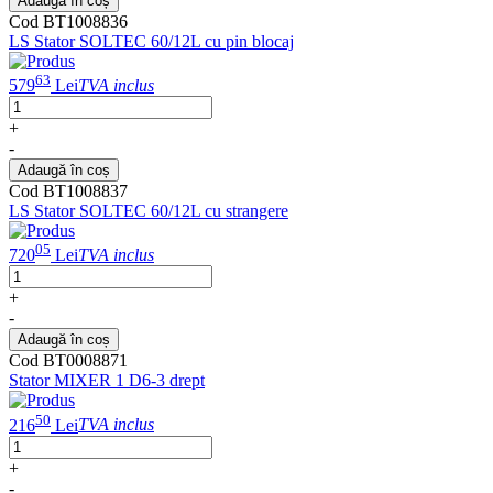
Adaugă în coș
Cod BT1008836
LS Stator SOLTEC 60/12L cu pin blocaj
63
579
Lei
TVA inclus
+
-
Adaugă în coș
Cod BT1008837
LS Stator SOLTEC 60/12L cu strangere
05
720
Lei
TVA inclus
+
-
Adaugă în coș
Cod BT0008871
Stator MIXER 1 D6-3 drept
50
216
Lei
TVA inclus
+
-