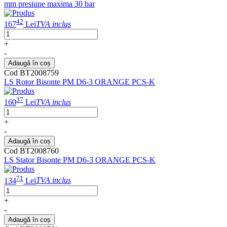
mm presiune maxima 30 bar
42
167
Lei
TVA inclus
+
-
Adaugă în coș
Cod BT2008759
LS Rotor Bisonte PM D6-3 ORANGE PCS-K
37
160
Lei
TVA inclus
+
-
Adaugă în coș
Cod BT2008760
LS Stator Bisonte PM D6-3 ORANGE PCS-K
71
134
Lei
TVA inclus
+
-
Adaugă în coș