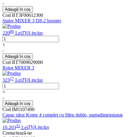
-
Adaugă în coș
Cod BT3F00612300
Stator MIXER 3 D8-2 booster
86
220
Lei
TVA inclus
+
-
Adaugă în coș
Cod BT7009029000
Rotor MIXER 3
17
323
Lei
TVA inclus
+
-
Adaugă în coș
Cod IM1107490
Capac siloz Koine 4 complet cu filtru dublu, supradimensionat
32
10.203
Lei
TVA inclus
Contactează-ne