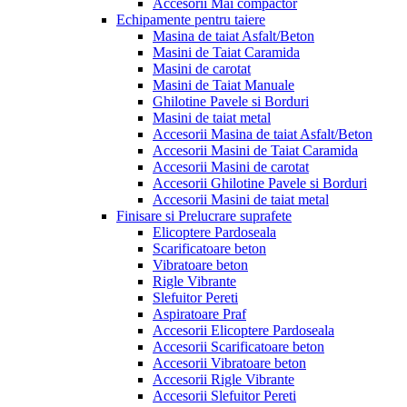
Accesorii Mai compactor
Echipamente pentru taiere
Masina de taiat Asfalt/Beton
Masini de Taiat Caramida
Masini de carotat
Masini de Taiat Manuale
Ghilotine Pavele si Borduri
Masini de taiat metal
Accesorii Masina de taiat Asfalt/Beton
Accesorii Masini de Taiat Caramida
Accesorii Masini de carotat
Accesorii Ghilotine Pavele si Borduri
Accesorii Masini de taiat metal
Finisare si Prelucrare suprafete
Elicoptere Pardoseala
Scarificatoare beton
Vibratoare beton
Rigle Vibrante
Slefuitor Pereti
Aspiratoare Praf
Accesorii Elicoptere Pardoseala
Accesorii Scarificatoare beton
Accesorii Vibratoare beton
Accesorii Rigle Vibrante
Accesorii Slefuitor Pereti