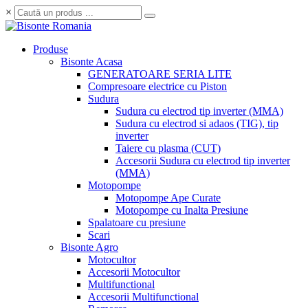
×
Produse
Bisonte Acasa
GENERATOARE SERIA LITE
Compresoare electrice cu Piston
Sudura
Sudura cu electrod tip inverter (MMA)
Sudura cu electrod si adaos (TIG), tip
inverter
Taiere cu plasma (CUT)
Accesorii Sudura cu electrod tip inverter
(MMA)
Motopompe
Motopompe Ape Curate
Motopompe cu Inalta Presiune
Spalatoare cu presiune
Scari
Bisonte Agro
Motocultor
Accesorii Motocultor
Multifunctional
Accesorii Multifunctional