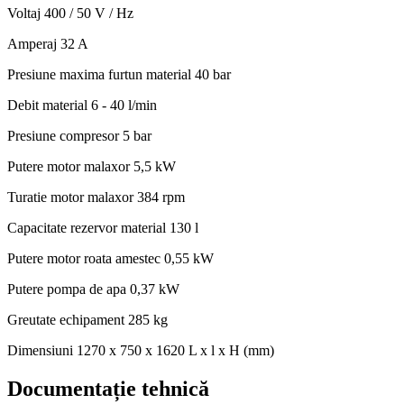
Voltaj
400 / 50 V / Hz
Amperaj
32 A
Presiune maxima furtun material
40 bar
Debit material
6 - 40 l/min
Presiune compresor
5 bar
Putere motor malaxor
5,5 kW
Turatie motor malaxor
384 rpm
Capacitate rezervor material
130 l
Putere motor roata amestec
0,55 kW
Putere pompa de apa
0,37 kW
Greutate echipament
285 kg
Dimensiuni
1270 x 750 x 1620 L x l x H (mm)
Documentație tehnică