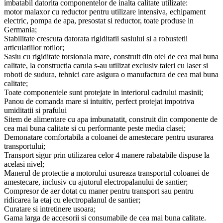
imbatabil datorita componentelor de inalta calitate utilizate:
motor malaxor cu reductor pentru utilizare intensiva, echipament
electric, pompa de apa, presostat si reductor, toate produse in
Germania;
Stabilitate crescuta datorata rigiditatii sasiului si a robustetii
articulatiilor rotilor;
Sasiu cu rigiditate torsionala mare, construit din otel de cea mai buna
calitate, la constructia caruia s-au utilizat exclusiv taieri cu laser si
roboti de sudura, tehnici care asigura o manufactura de cea mai buna
calitate;
Toate componentele sunt protejate in interiorul cadrului masinii;
Panou de comanda mare si intuitiv, perfect protejat impotriva
umiditatii si prafului
Sitem de alimentare cu apa imbunatatit, construit din componente de
cea mai buna calitate si cu performante peste media clasei;
Demonatare comfortabila a coloanei de amestecare pentru usurarea
transportului;
Transport sigur prin utilizarea celor 4 manere rabatabile dispuse la
acelasi nivel;
Manerul de protectie a motorului usureaza transportul coloanei de
amestecare, inclusiv cu ajutorul electropalanului de santier;
Compresor de aer dotat cu maner pentru transport sau pentru
ridicarea la etaj cu electropalanul de santier;
Curatare si intretinere usoara;
Gama larga de accesorii si consumabile de cea mai buna calitate.