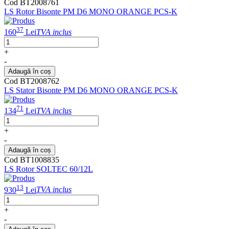
Cod BT2008761
LS Rotor Bisonte PM D6 MONO ORANGE PCS-K
37
160
Lei
TVA inclus
+
-
Adaugă în coș
Cod BT2008762
LS Stator Bisonte PM D6 MONO ORANGE PCS-K
71
134
Lei
TVA inclus
+
-
Adaugă în coș
Cod BT1008835
LS Rotor SOLTEC 60/12L
13
930
Lei
TVA inclus
+
-