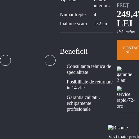
PREȚ
interior .
249,4
Numar trepte
4 .
LEI
Inaltime scara
132 cm
TVA inclus
CONTAC
Beneficii
NE
Consultanta tehnica de
specialitate
Posibilitate de returnare
in 14 zile
Garantia calitatii,
echipamente
profesionale
Vezi toate prod