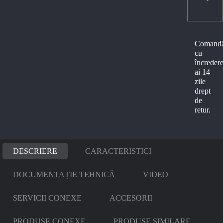
Comand
cu
încredere
ai 14
zile
drept
de
retur.
DESCRIERE
CARACTERISTICI
DOCUMENTAȚIE TEHNICĂ
VIDEO
SERVICII CONEXE
ACCESORII
PRODUSE CONEXE
PRODUSE SIMILARE