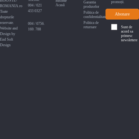
BISONTE-
Bisonte
promoții.
Garantia
Acasă
004 / 021
ROMANIA.ro
produselor
433 0327
Toate
Politica de
confidentialitate
drepturile
rezervate.
Politica de
004 / 0756.
returnare
Sunt de
Website and
169. 788
acord sa
Design by
primesc
End Soft
newslettere
Design