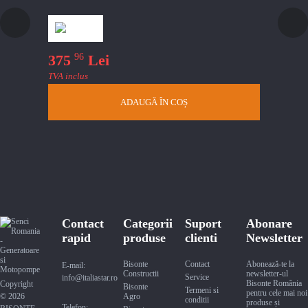
96
375
Lei
63
TVA inclus
TVA i
ADAUGĂ ÎN COȘ
Contact
Categorii
Suport
Abonare
rapid
produse
clienti
Newsletter
Bisonte
Contact
Abonează-te la
E-mail:
Constructii
newsletter-ul
Service
info@italiastar.ro
Bisonte România
Copyright
Bisonte
Termeni si
pentru cele mai noi
© 2026
Agro
conditii
produse și
Telefon: