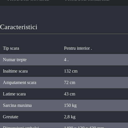
Caracteristici
Tip scara
Pentru interior .
Numar trepte
4 .
Inaltime scara
132 cm
Ampatament scara
72 cm
Latime scara
43 cm
Sarcina maxima
150 kg
Greutate
2,8 kg