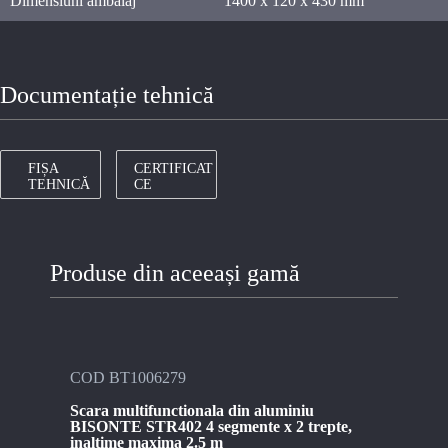
Dimensiuni ambalaj
1400 x 120 x 430 mm
Documentație tehnică
FIȘA
CERTIFICAT
TEHNICĂ
CE
Produse din aceeași gamă
COD BT1006279
COD
Scara multifunctionala din aluminiu
Scar
BISONTE STR402 4 segmente x 2 trepte,
BIS
inaltime maxima 2.5 m
inal