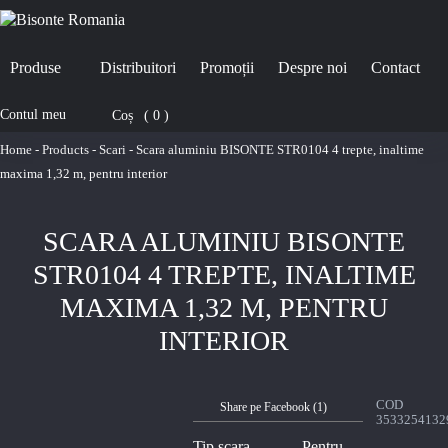
Produse
Distribuitori
Promoții
Despre noi
Contact
Contul meu
Coș
0
Home
-
Products
-
Scari
-
Scara aluminiu BISONTE STR0104 4 trepte, inaltime
maxima 1,32 m, pentru interior
SCARA ALUMINIU BISONTE
STR0104 4 TREPTE, INALTIME
MAXIMA 1,32 M, PENTRU
INTERIOR
COD
Share pe Facebook (
1
)
3533254132
Tip scara
Pentru