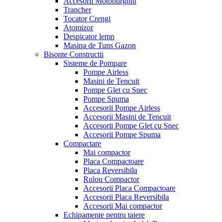
Accesorii Motoburghiu
Trancher
Tocator Crengi
Atomizor
Despicator lemn
Masina de Tuns Gazon
Bisonte Constructii
Sisteme de Pompare
Pompe Airless
Masini de Tencuit
Pompe Glet cu Snec
Pompe Spuma
Accesorii Pompe Airless
Accesorii Masini de Tencuit
Accesorii Pompe Glet cu Snec
Accesorii Pompe Spuma
Compactare
Mai compactor
Placa Compactoare
Placa Reversibila
Rulou Compactor
Accesorii Placa Compactoare
Accesorii Placa Reversibila
Accesorii Mai compactor
Echipamente pentru taiere