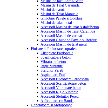
Masina de taiat Asfalt/Beton
Masini de Taiat Caramida
Masini de carotat
Masini de Taiat Manuale
Ghilotine Pavele si Borduri
Masini de taiat metal
Accesorii Masina de taiat Asfalt/Beton
Accesorii Masini de Taiat Caramida
Accesorii Masini de carotat
Accesorii Ghilotine Pavele si Borduri
Accesorii Masini de taiat metal
Finisare si Prelucrare suprafete
Elicoptere Pardoseala
Scarificatoare beton
Vibratoare beton
Rigle Vibrante
Slefuitor Pereti
Aspiratoare Praf
Accesorii Elicoptere Pardoseala
Accesorii Scarificatoare beton
Accesorii Vibratoare beton
Accesorii Rigle Vibrante
Accesorii Slefuitor Pereti
Aplicatoare cu Banda
Generatoare si Motopompe