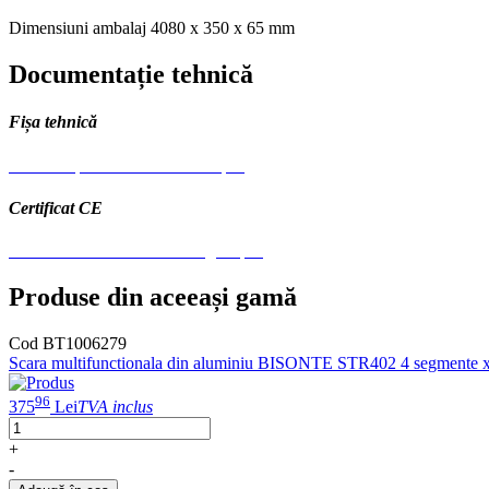
Dimensiuni ambalaj
4080 x 350 x 65 mm
Documentație tehnică
Fișa tehnică
Scara simpla aluminiu Bisonte.pdf
Certificat CE
CE Scari Aluminiu - multilingual.pdf
Produse din aceeași gamă
Cod BT1006279
Scara multifunctionala din aluminiu BISONTE STR402 4 segmente x 
96
375
Lei
TVA inclus
+
-