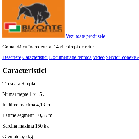
Vezi toate produsele
Comandă cu încredere, ai 14 zile drept de retur.
Descriere
Caracteristici
Documentație tehnică
Video
Servicii conexe
A
Caracteristici
Tip scara
Simpla .
Numar trepte
1 x 15 .
Inaltime maxima
4,13 m
Latime segment 1
0,35 m
Sarcina maxima
150 kg
Greutate
5,6 kg