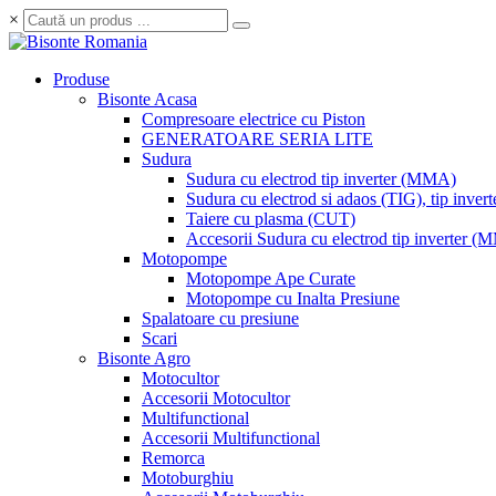
×
Produse
Bisonte Acasa
Compresoare electrice cu Piston
GENERATOARE SERIA LITE
Sudura
Sudura cu electrod tip inverter (MMA)
Sudura cu electrod si adaos (TIG), tip invert
Taiere cu plasma (CUT)
Accesorii Sudura cu electrod tip inverter 
Motopompe
Motopompe Ape Curate
Motopompe cu Inalta Presiune
Spalatoare cu presiune
Scari
Bisonte Agro
Motocultor
Accesorii Motocultor
Multifunctional
Accesorii Multifunctional
Remorca
Motoburghiu