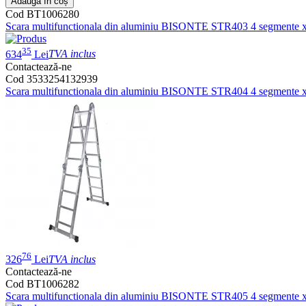
Adaugă în coș
Cod BT1006280
Scara multifunctionala din aluminiu BISONTE STR403 4 segmente x 
35
634
Lei
TVA inclus
Contactează-ne
Cod 3533254132939
Scara multifunctionala din aluminiu BISONTE STR404 4 segmente x 
76
326
Lei
TVA inclus
Contactează-ne
Cod BT1006282
Scara multifunctionala din aluminiu BISONTE STR405 4 segmente x 