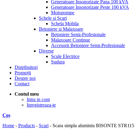
Generatoare Insonorizate Pana 100 kVA
Generatoare Insonorizate Peste 100 kVA
Motopompe
Schele si Scari
Schela Mobila
Betoniere si Malaxoare
Betoniere Semi-Profesionale
Malaxoare Continue
Accesorii Betoniere Semi-Profesionale
Diverse
Scule Electrice
Sudura
Distribuitori
Promoții
Despre noi
Contact
Contul meu
Intra in cont
Inregistreaza-te
Coș
Home
-
Products
-
Scari
-
Scara simpla aluminiu BISONTE STR115 15