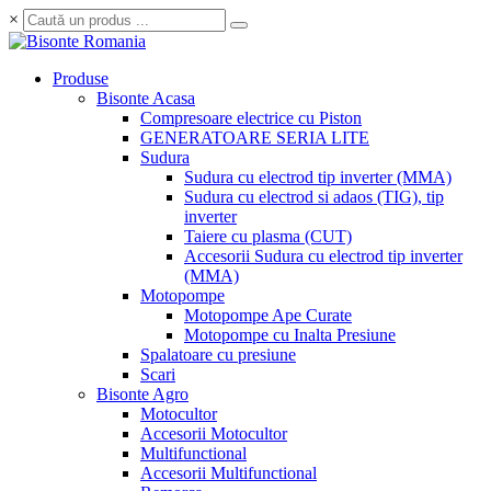
×
Produse
Bisonte Acasa
Compresoare electrice cu Piston
GENERATOARE SERIA LITE
Sudura
Sudura cu electrod tip inverter (MMA)
Sudura cu electrod si adaos (TIG), tip
inverter
Taiere cu plasma (CUT)
Accesorii Sudura cu electrod tip inverter
(MMA)
Motopompe
Motopompe Ape Curate
Motopompe cu Inalta Presiune
Spalatoare cu presiune
Scari
Bisonte Agro
Motocultor
Accesorii Motocultor
Multifunctional
Accesorii Multifunctional