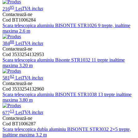
05
216
Lei
TVA inclus
Contactează-ne
Cod BT1006284
Scara telescopica aluminiu BISONTE STR1026 9 trepte, inaltime
maxima 2.6 m
88
384
Lei
TVA inclus
Contactează-ne
Cod 3533254132953
Scara telescopica aluminiu Bisonte STR1032 11 trepte inaltime
maxima 3.20 m
62
581
Lei
TVA inclus
Contactează-ne
Cod 3533254132960
Scara telescopica aluminiu BISONTE STR1038 13 trepte inaltime
maxima 3.80 m
13
677
Lei
TVA inclus
Contactează-ne
Cod BT1006287
Scara telescopica dubla aluminiu BISONTE STR3032 2×5 trepte,
inaltime maxima 3.2 m