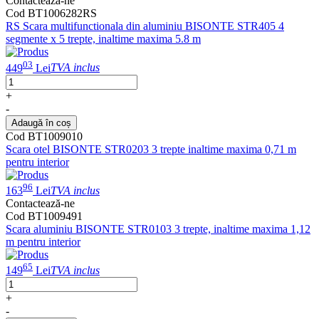
Contactează-ne
Cod BT1006282RS
RS Scara multifunctionala din aluminiu BISONTE STR405 4
segmente x 5 trepte, inaltime maxima 5.8 m
03
449
Lei
TVA inclus
+
-
Adaugă în coș
Cod BT1009010
Scara otel BISONTE STR0203 3 trepte inaltime maxima 0,71 m
pentru interior
96
163
Lei
TVA inclus
Contactează-ne
Cod BT1009491
Scara aluminiu BISONTE STR0103 3 trepte, inaltime maxima 1,12
m pentru interior
65
149
Lei
TVA inclus
+
-