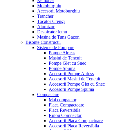
Remorca
Motoburghiu
Accesorii Motoburghiu
Trancher
Tocator Crengi
Atomizor
Despicator lemn
Masina de Tuns Gazon
Bisonte Constructii
Sisteme de Pompare
Pompe Airless
Masini de Tencuit
Pompe Glet cu Snec
Pompe Spuma
Accesorii Pompe Airless
Accesorii Masini de Tencuit
Accesorii Pompe Glet cu Snec
Accesorii Pompe Spuma
Compactare
Mai compactor
Placa Compactoare
Placa Reversibila
Rulou Compactor
Accesorii Placa Compactoare
Accesorii Placa Reversibila