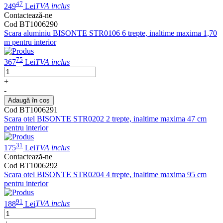
47
249
Lei
TVA inclus
Contactează-ne
Cod BT1006290
Scara aluminiu BISONTE STR0106 6 trepte, inaltime maxima 1,70
m pentru interior
75
367
Lei
TVA inclus
+
-
Adaugă în coș
Cod BT1006291
Scara otel BISONTE STR0202 2 trepte, inaltime maxima 47 cm
pentru interior
31
175
Lei
TVA inclus
Contactează-ne
Cod BT1006292
Scara otel BISONTE STR0204 4 trepte, inaltime maxima 95 cm
pentru interior
91
188
Lei
TVA inclus