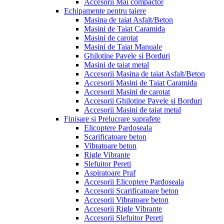
Accesorii Mai compactor
Echipamente pentru taiere
Masina de taiat Asfalt/Beton
Masini de Taiat Caramida
Masini de carotat
Masini de Taiat Manuale
Ghilotine Pavele si Borduri
Masini de taiat metal
Accesorii Masina de taiat Asfalt/Beton
Accesorii Masini de Taiat Caramida
Accesorii Masini de carotat
Accesorii Ghilotine Pavele si Borduri
Accesorii Masini de taiat metal
Finisare si Prelucrare suprafete
Elicoptere Pardoseala
Scarificatoare beton
Vibratoare beton
Rigle Vibrante
Slefuitor Pereti
Aspiratoare Praf
Accesorii Elicoptere Pardoseala
Accesorii Scarificatoare beton
Accesorii Vibratoare beton
Accesorii Rigle Vibrante
Accesorii Slefuitor Pereti