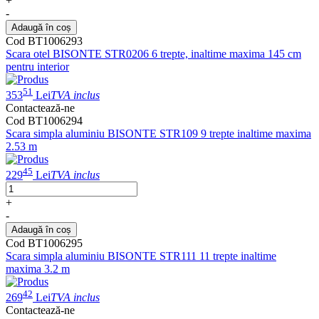
+
-
Adaugă în coș
Cod BT1006293
Scara otel BISONTE STR0206 6 trepte, inaltime maxima 145 cm
pentru interior
51
353
Lei
TVA inclus
Contactează-ne
Cod BT1006294
Scara simpla aluminiu BISONTE STR109 9 trepte inaltime maxima
2.53 m
45
229
Lei
TVA inclus
+
-
Adaugă în coș
Cod BT1006295
Scara simpla aluminiu BISONTE STR111 11 trepte inaltime
maxima 3.2 m
42
269
Lei
TVA inclus
Contactează-ne