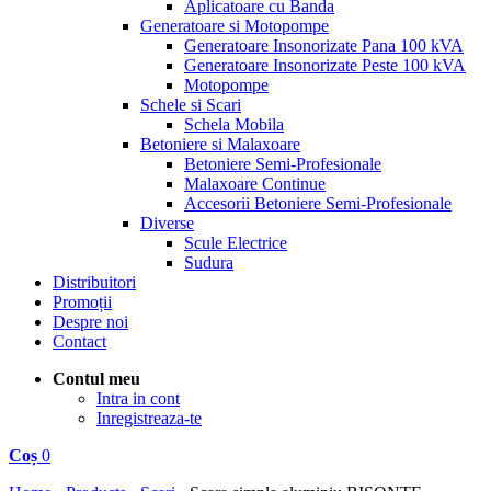
Aplicatoare cu Banda
Generatoare si Motopompe
Generatoare Insonorizate Pana 100 kVA
Generatoare Insonorizate Peste 100 kVA
Motopompe
Schele si Scari
Schela Mobila
Betoniere si Malaxoare
Betoniere Semi-Profesionale
Malaxoare Continue
Accesorii Betoniere Semi-Profesionale
Diverse
Scule Electrice
Sudura
Distribuitori
Promoții
Despre noi
Contact
Contul meu
Intra in cont
Inregistreaza-te
Coș
0