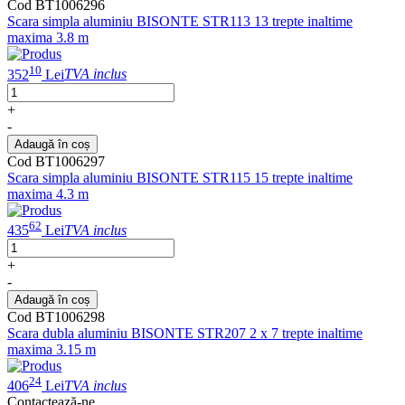
Cod BT1006296
Scara simpla aluminiu BISONTE STR113 13 trepte inaltime
maxima 3.8 m
10
352
Lei
TVA inclus
+
-
Adaugă în coș
Cod BT1006297
Scara simpla aluminiu BISONTE STR115 15 trepte inaltime
maxima 4.3 m
62
435
Lei
TVA inclus
+
-
Adaugă în coș
Cod BT1006298
Scara dubla aluminiu BISONTE STR207 2 x 7 trepte inaltime
maxima 3.15 m
24
406
Lei
TVA inclus
Contactează-ne