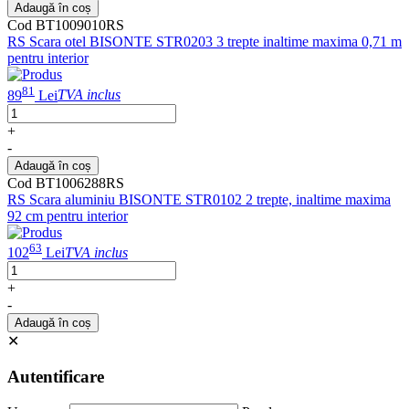
Adaugă în coș
Cod BT1009010RS
RS Scara otel BISONTE STR0203 3 trepte inaltime maxima 0,71 m
pentru interior
81
89
Lei
TVA inclus
+
-
Adaugă în coș
Cod BT1006288RS
RS Scara aluminiu BISONTE STR0102 2 trepte, inaltime maxima
92 cm pentru interior
63
102
Lei
TVA inclus
+
-
Adaugă în coș
✕
Autentificare