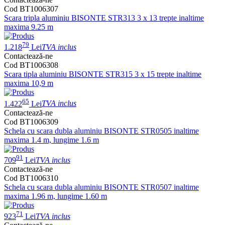
Cod BT1006307
Scara tripla aluminiu BISONTE STR313 3 x 13 trepte inaltime
maxima 9.25 m
79
1.218
Lei
TVA inclus
Contactează-ne
Cod BT1006308
Scara tipla aluminiu BISONTE STR315 3 x 15 trepte inaltime
maxima 10,9 m
65
1.422
Lei
TVA inclus
Contactează-ne
Cod BT1006309
Schela cu scara dubla aluminiu BISONTE STR0505 inaltime
maxima 1.4 m, lungime 1.6 m
91
709
Lei
TVA inclus
Contactează-ne
Cod BT1006310
Schela cu scara dubla aluminiu BISONTE STR0507 inaltime
maxima 1.96 m, lungime 1.60 m
71
923
Lei
TVA inclus