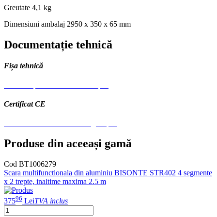
Greutate
4,1 kg
Dimensiuni ambalaj
2950 x 350 x 65 mm
Documentație tehnică
Fișa tehnică
Scara simpla aluminiu Bisonte.pdf
Certificat CE
CE Scari Aluminiu - multilingual.pdf
Produse din aceeași gamă
Cod BT1006279
Scara multifunctionala din aluminiu BISONTE STR402 4 segmente
x 2 trepte, inaltime maxima 2.5 m
96
375
Lei
TVA inclus