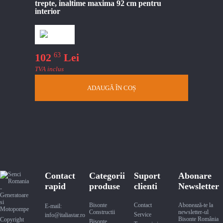
trepte, inaltime maxima 92 cm pentru
interior
63
102
Lei
TVA inclus
ADAUGĂ ÎN COȘ
Contact
Categorii
Suport
Abonare
rapid
produse
clienti
Newsletter
Bisonte
Contact
Abonează-te la
E-mail:
Constructii
newsletter-ul
Service
info@italiastar.ro
Bisonte România
Copyright
Bisonte