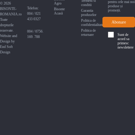
Termeni si
pentru cele mai noi
© 2026
Agro
conditii
produse și
Telefon:
BISONTE-
Bisonte
promoții.
Garantia
Acasă
004 / 021
ROMANIA.ro
produselor
433 0327
Toate
Politica de
confidentialitate
drepturile
rezervate.
Politica de
004 / 0756.
returnare
Sunt de
Website and
169. 788
acord sa
Design by
primesc
End Soft
newslettere
Design