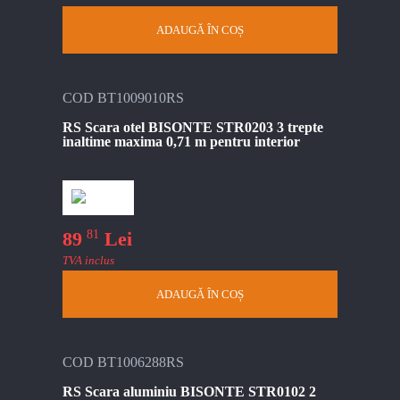
ADAUGĂ ÎN COȘ
COD BT1009010RS
RS Scara otel BISONTE STR0203 3 trepte
inaltime maxima 0,71 m pentru interior
81
89
Lei
TVA inclus
ADAUGĂ ÎN COȘ
COD BT1006288RS
RS Scara aluminiu BISONTE STR0102 2