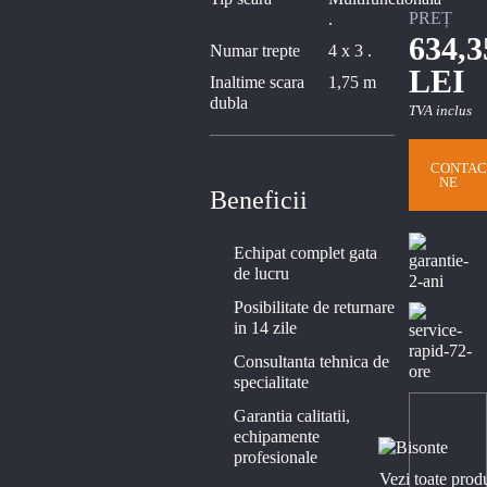
PREȚ
.
634,3
Numar trepte
4 x 3 .
LEI
Inaltime scara
1,75 m
dubla
TVA inclus
CONTAC
NE
Beneficii
Echipat complet gata
de lucru
Posibilitate de returnare
in 14 zile
Consultanta tehnica de
specialitate
Garantia calitatii,
echipamente
profesionale
Vezi toate prod