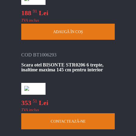
91
188
Lei
TVA inclus
ADAUGĂ ÎN COȘ
COD BT1006293
Scara otel BISONTE STR0206 6 trepte,
inaltime maxima 145 cm pentru interior
51
353
Lei
TVA inclus
CONTACTEAZĂ-NE