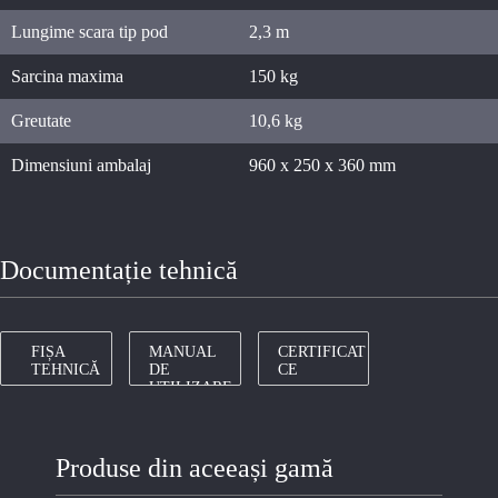
Lungime scara tip pod
2,3 m
Sarcina maxima
150 kg
Greutate
10,6 kg
Dimensiuni ambalaj
960 x 250 x 360 mm
Documentație tehnică
FIȘA
MANUAL
CERTIFICAT
TEHNICĂ
DE
CE
UTILIZARE
Produse din aceeași gamă