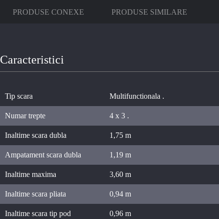
PRODUSE CONEXE
PRODUSE SIMILARE
Caracteristici
Tip scara
Multifunctionala .
Numar trepte
4 x 3 .
Inaltime scara dubla
1,75 m
Ampatament scara dubla
1,19 m
Inaltime maxima
3,60 m
Inaltime scara pliata
0,94 m
Inaltime scara tip pod
0,96 m