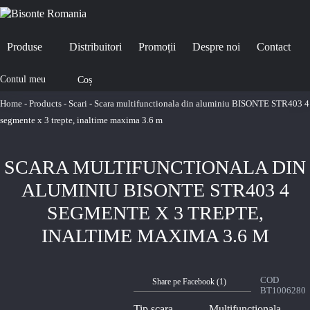
Produse
Distribuitori
Promoții
Despre noi
Contact
Contul meu
Coș
Home
-
Products
-
Scari
-
Scara multifunctionala din aluminiu BISONTE STR403 4
segmente x 3 trepte, inaltime maxima 3.6 m
SCARA MULTIFUNCTIONALA DIN
ALUMINIU BISONTE STR403 4
SEGMENTE X 3 TREPTE,
INALTIME MAXIMA 3.6 M
COD
Share pe Facebook (
1
)
BT1006280
Tip scara
Multifunctionala