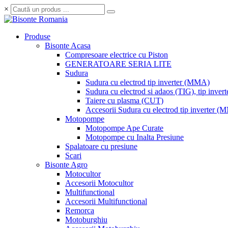
×
Produse
Bisonte Acasa
Compresoare electrice cu Piston
GENERATOARE SERIA LITE
Sudura
Sudura cu electrod tip inverter (MMA)
Sudura cu electrod si adaos (TIG), tip invert
Taiere cu plasma (CUT)
Accesorii Sudura cu electrod tip inverter 
Motopompe
Motopompe Ape Curate
Motopompe cu Inalta Presiune
Spalatoare cu presiune
Scari
Bisonte Agro
Motocultor
Accesorii Motocultor
Multifunctional
Accesorii Multifunctional
Remorca
Motoburghiu