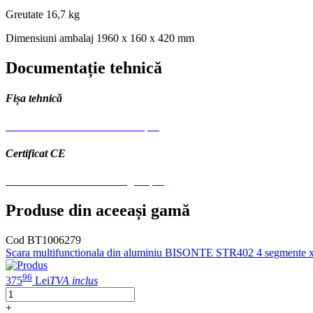
Greutate
16,7 kg
Dimensiuni ambalaj
1960 x 160 x 420 mm
Documentație tehnică
Fișa tehnică
Schela cu scara dubla aluminiu.pdf
Certificat CE
CE Scari si schela - multilingual.pdf
Produse din aceeași gamă
Cod BT1006279
Scara multifunctionala din aluminiu BISONTE STR402 4 segmente x 
96
375
Lei
TVA inclus
+