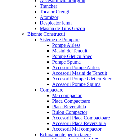
Accesorii Motoburghiu
Trancher
Tocator Crengi
Atomizor
Despicator lemn
Masina de Tuns Gazon
Bisonte Constructii
Sisteme de Pompare
Pompe Airless
Masini de Tencuit
Pompe Glet cu Snec
Pompe Spuma
Accesorii Pompe Airless
Accesorii Masini de Tencuit
Accesorii Pompe Glet cu Snec
Accesorii Pompe Spuma
Compactare
Mai compactor
Placa Compactoare
Placa Reversibila
Rulou Compactor
Accesorii Placa Compactoare
Accesorii Placa Reversibila
Accesorii Mai compactor
Echipamente pentru taiere