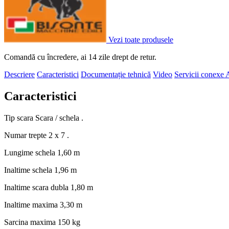
Vezi toate produsele
Comandă cu încredere, ai 14 zile drept de retur.
Descriere
Caracteristici
Documentație tehnică
Video
Servicii conexe
A
Caracteristici
Tip scara
Scara / schela .
Numar trepte
2 x 7 .
Lungime schela
1,60 m
Inaltime schela
1,96 m
Inaltime scara dubla
1,80 m
Inaltime maxima
3,30 m
Sarcina maxima
150 kg