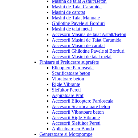
Masina de taiat Asfalt/Beton
Masini de Taiat Caramida
Masini de carotat
Masini de Taiat Manuale
Ghilotine Pavele si Borduri
Masini de taiat metal
Accesorii Masina de taiat Asfalt/Beton
Accesorii Masini de Taiat Caramida
Accesorii Masini de carotat
Accesorii Ghilotine Pavele si Borduri
Accesorii Masini de taiat metal
Finisare si Prelucrare suprafete
Elicoptere Pardoseala
Scarificatoare beton
Vibratoare beton
Rigle Vibrante
Slefuitor Pereti
Aspiratoare Praf
Accesorii Elicoptere Pardoseala
Accesorii Scarificatoare beton
Accesorii Vibratoare beton
Accesorii Rigle Vibrante
Accesorii Slefuitor Pereti
Aplicatoare cu Banda
Generatoare si Motopompe