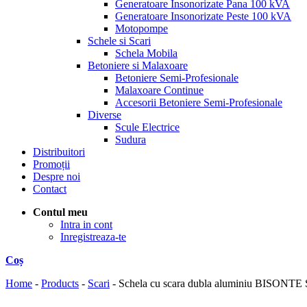
Generatoare Insonorizate Pana 100 kVA
Generatoare Insonorizate Peste 100 kVA
Motopompe
Schele si Scari
Schela Mobila
Betoniere si Malaxoare
Betoniere Semi-Profesionale
Malaxoare Continue
Accesorii Betoniere Semi-Profesionale
Diverse
Scule Electrice
Sudura
Distribuitori
Promoții
Despre noi
Contact
Contul meu
Intra in cont
Inregistreaza-te
Coș
Home
-
Products
-
Scari
-
Schela cu scara dubla aluminiu BISONTE 