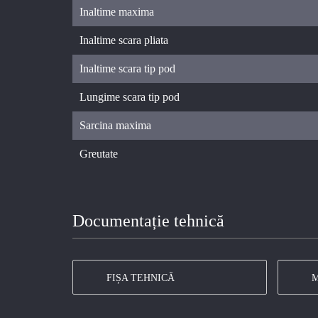
Inaltime maxima
Inaltime scara pliata
Inaltime scara tip pod
Lungime scara tip pod
Sarcina maxima
Greutate
Documentație tehnică
FIȘA TEHNICĂ
M