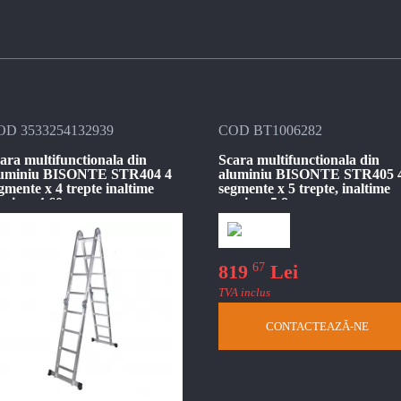
OD 3533254132939
COD BT1006282
ara multifunctionala din
Scara multifunctionala din
luminiu BISONTE STR404 4
aluminiu BISONTE STR405 
gmente x 4 trepte inaltime
segmente x 5 trepte, inaltime
xima 4.60 m
maxima 5.8 m
67
819
Lei
TVA inclus
CONTACTEAZĂ-NE