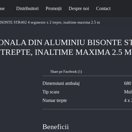
use
Distribuitori
Promoții
Despre noi
Contact
BISONTE STR402 4 segmente x 2 trepte, inaltime maxima 2.5 m
NALA DIN ALUMINIU BISONTE ST
TREPTE, INALTIME MAXIMA 2.5 M
Share pe Facebook (
1
)
Dimensiuni ambalaj
680
Tip scara
Mult
Numar trepte
4 x 
Beneficii