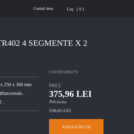
Contul meu
Coș
0
R402 4 SEGMENTE X 2
COD
BT1006279
 x 250 x 360 mm
PREȚ
375,96 LEI
ifuncionala .
2 .
TVA inclus
538,83 LEI
ADAUGĂ ÎN COȘ