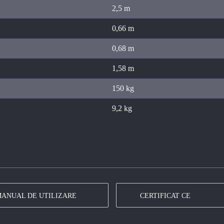
2,5 m
0,66 m
0,68 m
1,58 m
150 kg
9,2 kg
ANUAL DE UTILIZARE
CERTIFICAT CE