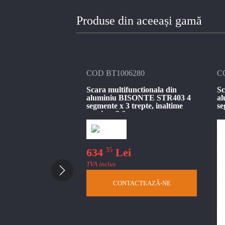
Produse din aceeași gamă
6279
COD BT1006280
C
unctionala din
Scara multifunctionala din
Sc
ISONTE STR402 4
aluminiu BISONTE STR403 4
a
trepte, inaltime
segmente x 3 trepte, inaltime
se
m
maxima 3.6 m
ma
35
i
634
Lei
TVA inclus
UGĂ ÎN COȘ
CONTACTEAZĂ-NE