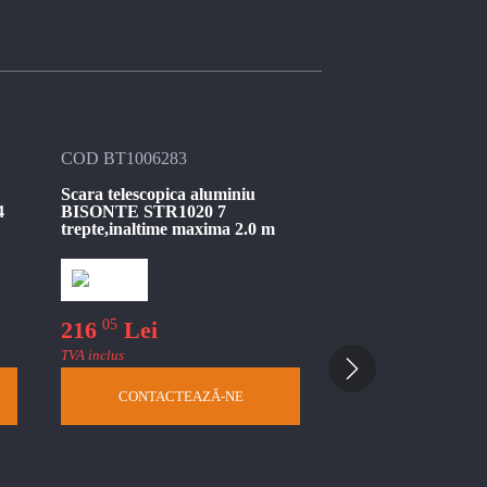
COD BT1006283
COD BT1006284
Scara telescopica aluminiu
Scara telescopica a
4
BISONTE STR1020 7
BISONTE STR1026 
trepte,inaltime maxima 2.0 m
inaltime maxima 2.
05
88
216
Lei
384
Lei
TVA inclus
TVA inclus
CONTACTEAZĂ-NE
CONTACTEA