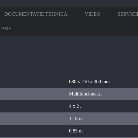
DOCUMENTAȚIE TEHNICĂ
VIDEO
SERVICI
LARE
680 x 250 x 360 mm
Multifuncionala .
4 x 2 .
1,18 m
0,85 m