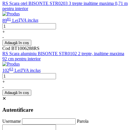
RS Scara otel BISONTE STR0203 3 trepte inaltime maxima 0,71 m
pentru interior
81
89
Lei
TVA inclus
+
-
Adaugă în coș
Cod BT1006288RS
RS Scara aluminiu BISONTE STR0102 2 trepte, inaltime maxima
92 cm pentru interior
63
102
Lei
TVA inclus
+
-
Adaugă în coș
✕
Autentificare
Username
Parola