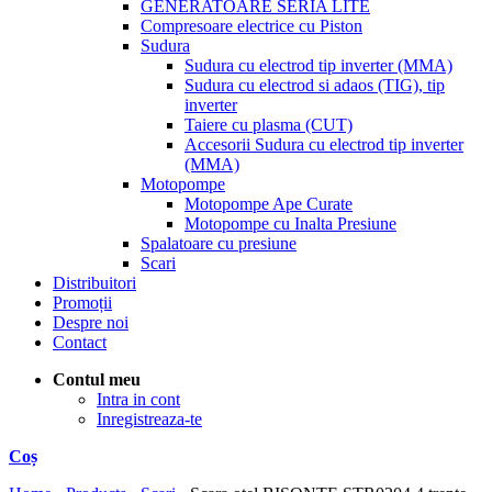
GENERATOARE SERIA LITE
Compresoare electrice cu Piston
Sudura
Sudura cu electrod tip inverter (MMA)
Sudura cu electrod si adaos (TIG), tip
inverter
Taiere cu plasma (CUT)
Accesorii Sudura cu electrod tip inverter
(MMA)
Motopompe
Motopompe Ape Curate
Motopompe cu Inalta Presiune
Spalatoare cu presiune
Scari
Distribuitori
Promoții
Despre noi
Contact
Contul meu
Intra in cont
Inregistreaza-te
Coș