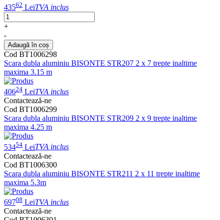
62
435
Lei
TVA inclus
+
-
Adaugă în coș
Cod BT1006298
Scara dubla aluminiu BISONTE STR207 2 x 7 trepte inaltime
maxima 3.15 m
24
406
Lei
TVA inclus
Contactează-ne
Cod BT1006299
Scara dubla aluminiu BISONTE STR209 2 x 9 trepte inaltime
maxima 4.25 m
54
534
Lei
TVA inclus
Contactează-ne
Cod BT1006300
Scara dubla aluminiu BISONTE STR211 2 x 11 trepte inaltime
maxima 5.3m
08
697
Lei
TVA inclus
Contactează-ne
Cod BT1006301