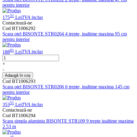
pentru interior
31
175
Lei
TVA inclus
Contactează-ne
Cod BT1006292
Scara otel BISONTE STR0204 4 trepte, inaltime maxima 95 cm
pentru interior
91
188
Lei
TVA inclus
+
-
Adaugă în coș
Cod BT1006293
Scara otel BISONTE STR0206 6 trepte, inaltime maxima 145 cm
pentru interior
51
353
Lei
TVA inclus
Contactează-ne
Cod BT1006294
Scara simpla aluminiu BISONTE STR109 9 trepte inaltime maxima
2.53 m