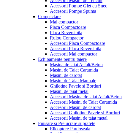
Accesorii Masini de Tencuit
Accesorii Pompe Glet cu Snec
Accesorii Pompe Spuma
Compactare
Mai compactor
Placa Compactoare
Placa Reversibila
Rulou Compactor
Accesorii Placa Compactoare
Accesorii Placa Reversibila
Accesorii Mai compactor
Echipamente pentru taiere
Masina de taiat Asfalt/Beton
Masini de Taiat Caramida
Masini de carotat
Masini de Taiat Manuale
Ghilotine Pavele si Borduri
Masini de taiat metal
Accesorii Masina de taiat Asfalt/Beton
Accesorii Masini de Taiat Caramida
Accesorii Masini de carotat
Accesorii Ghilotine Pavele si Borduri
Accesorii Masini de taiat metal
Finisare si Prelucrare suprafete
Elicoptere Pardoseala