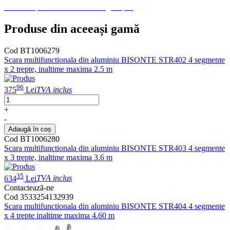
CE Scari pt acasa otel - multilingual.pdf
Produse din aceeași gamă
Cod BT1006279
Scara multifunctionala din aluminiu BISONTE STR402 4 segmente
x 2 trepte, inaltime maxima 2.5 m
96
375
Lei
TVA inclus
+
-
Adaugă în coș
Cod BT1006280
Scara multifunctionala din aluminiu BISONTE STR403 4 segmente
x 3 trepte, inaltime maxima 3.6 m
35
634
Lei
TVA inclus
Contactează-ne
Cod 3533254132939
Scara multifunctionala din aluminiu BISONTE STR404 4 segmente
x 4 trepte inaltime maxima 4.60 m