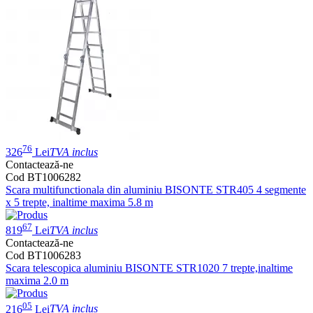
76
326
Lei
TVA inclus
Contactează-ne
Cod BT1006282
Scara multifunctionala din aluminiu BISONTE STR405 4 segmente
x 5 trepte, inaltime maxima 5.8 m
67
819
Lei
TVA inclus
Contactează-ne
Cod BT1006283
Scara telescopica aluminiu BISONTE STR1020 7 trepte,inaltime
maxima 2.0 m
05
216
Lei
TVA inclus