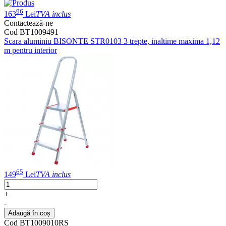
96
163
Lei
TVA inclus
Contactează-ne
Cod BT1009491
Scara aluminiu BISONTE STR0103 3 trepte, inaltime maxima 1,12
m pentru interior
65
149
Lei
TVA inclus
+
-
Adaugă în coș
Cod BT1009010RS