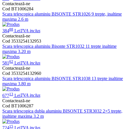
Contactează-ne
Cod BT1006284
Scara telescopica aluminiu BISONTE STR1026 9 trepte, inaltime
maxima 2.6 m
88
384
Lei
TVA inclus
Contactează-ne
Cod 3533254132953
Scara telescopica aluminiu Bisonte STR1032 11 trepte inaltime
maxima 3.20 m
62
581
Lei
TVA inclus
Contactează-ne
Cod 3533254132960
Scara telescopica aluminiu BISONTE STR1038 13 trepte inaltime
maxima 3.80 m
13
677
Lei
TVA inclus
Contactează-ne
Cod BT1006287
Scara telescopica dubla aluminiu BISONTE STR3032 2×5 trepte,
inaltime maxima 3.2 m
15
724
Lei
TVA inclus