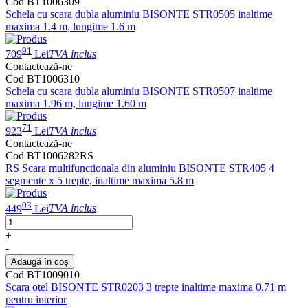
Cod BT1006309
Schela cu scara dubla aluminiu BISONTE STR0505 inaltime
maxima 1.4 m, lungime 1.6 m
91
709
Lei
TVA inclus
Contactează-ne
Cod BT1006310
Schela cu scara dubla aluminiu BISONTE STR0507 inaltime
maxima 1.96 m, lungime 1.60 m
71
923
Lei
TVA inclus
Contactează-ne
Cod BT1006282RS
RS Scara multifunctionala din aluminiu BISONTE STR405 4
segmente x 5 trepte, inaltime maxima 5.8 m
03
449
Lei
TVA inclus
+
-
Adaugă în coș
Cod BT1009010
Scara otel BISONTE STR0203 3 trepte inaltime maxima 0,71 m
pentru interior