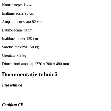
Numar trepte
1 x 4 .
Inaltime scara
95 cm
Ampatament scara
82 cm
Latime scara
48 cm
Inaltime maner
129 cm
Sarcina maxima
150 kg
Greutate
7,8 kg
Dimensiuni ambalaj
1320 x 300 x 480 mm
Documentație tehnică
Fișa tehnică
Scara otel pentru interior Bisonte.pdf
Certificat CE