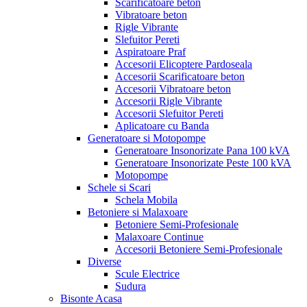
Scarificatoare beton
Vibratoare beton
Rigle Vibrante
Slefuitor Pereti
Aspiratoare Praf
Accesorii Elicoptere Pardoseala
Accesorii Scarificatoare beton
Accesorii Vibratoare beton
Accesorii Rigle Vibrante
Accesorii Slefuitor Pereti
Aplicatoare cu Banda
Generatoare si Motopompe
Generatoare Insonorizate Pana 100 kVA
Generatoare Insonorizate Peste 100 kVA
Motopompe
Schele si Scari
Schela Mobila
Betoniere si Malaxoare
Betoniere Semi-Profesionale
Malaxoare Continue
Accesorii Betoniere Semi-Profesionale
Diverse
Scule Electrice
Sudura
Bisonte Acasa