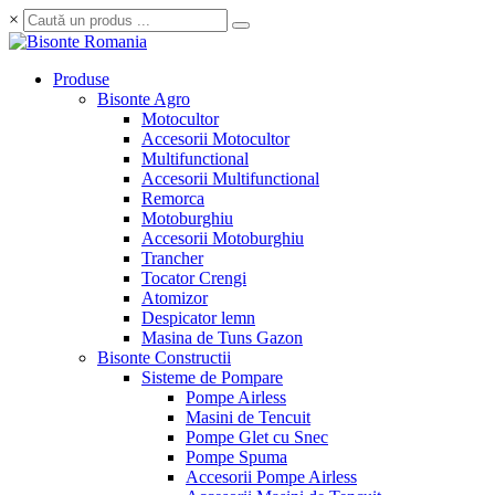
×
Produse
Bisonte Agro
Motocultor
Accesorii Motocultor
Multifunctional
Accesorii Multifunctional
Remorca
Motoburghiu
Accesorii Motoburghiu
Trancher
Tocator Crengi
Atomizor
Despicator lemn
Masina de Tuns Gazon
Bisonte Constructii
Sisteme de Pompare
Pompe Airless
Masini de Tencuit
Pompe Glet cu Snec
Pompe Spuma
Accesorii Pompe Airless