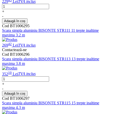
45
229
Lei
TVA inclus
+
-
Adaugă în coș
Cod BT1006295
Scara simpla aluminiu BISONTE STR111 11 trepte inaltime
maxima 3.2 m
42
269
Lei
TVA inclus
Contactează-ne
Cod BT1006296
Scara simpla aluminiu BISONTE STR113 13 trepte inaltime
maxima 3.8 m
10
352
Lei
TVA inclus
+
-
Adaugă în coș
Cod BT1006297
Scara simpla aluminiu BISONTE STR115 15 trepte inaltime
maxima 4.3 m