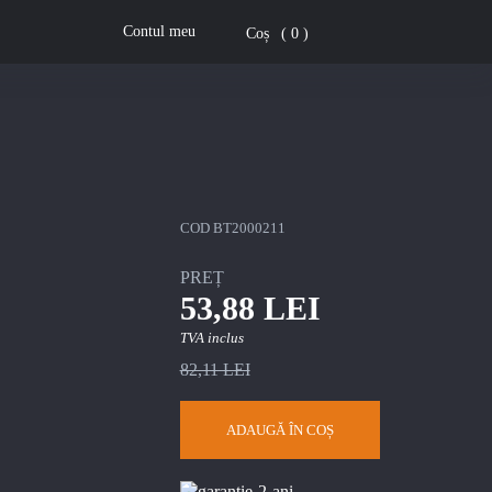
Contul meu
Coș
0
COD
BT2000211
PREȚ
53,88 LEI
TVA inclus
82,11 LEI
ADAUGĂ ÎN COȘ