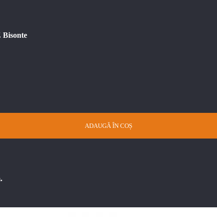
Z Bisonte
ADAUGĂ ÎN COȘ
.