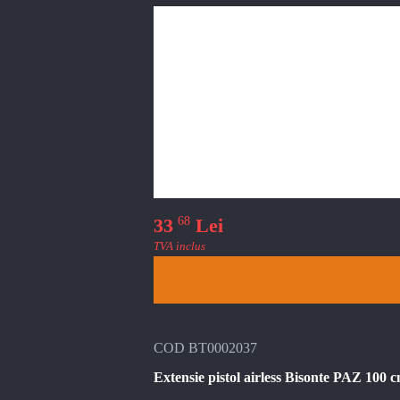
68
33
Lei
TVA inclus
COD BT0002037
Extensie pistol airless Bisonte PAZ 100 c