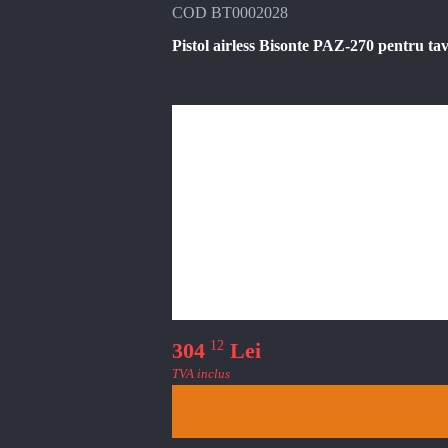
COD BT0002028
Pistol airless Bisonte PAZ-270 pentru ta
12
304
Lei
TVA inclus