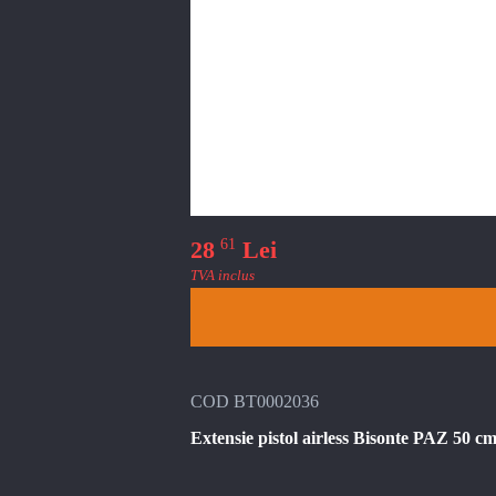
61
28
Lei
TVA inclus
COD BT0002036
Extensie pistol airless Bisonte PAZ 50 cm