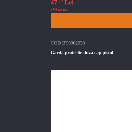
79
47
Lei
TVA inclus
COD BT0002038
Garda protectie duza cap pistol