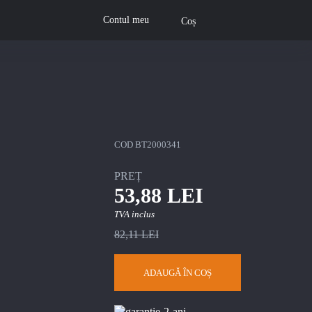
Contul meu
Coș
COD
BT2000341
PREȚ
53,88 LEI
TVA inclus
82,11 LEI
ADAUGĂ ÎN COȘ