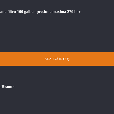
vane filtru 100 galben presiune maxima 270 bar
ADAUGĂ ÎN COȘ
Z Bisonte