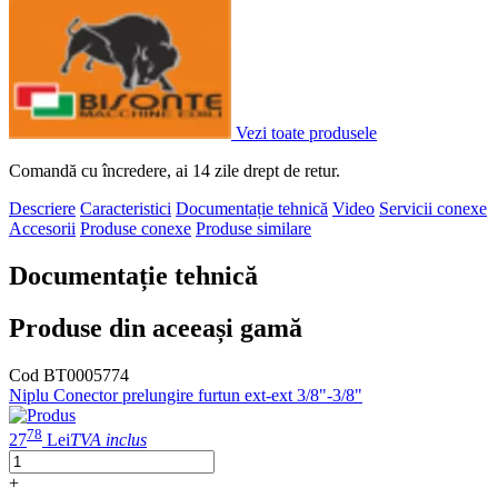
Vezi toate produsele
Comandă cu încredere, ai 14 zile drept de retur.
Descriere
Caracteristici
Documentație tehnică
Video
Servicii conexe
Accesorii
Produse conexe
Produse similare
Documentație tehnică
Produse din aceeași gamă
Cod BT0005774
Niplu Conector prelungire furtun ext-ext 3/8"-3/8"
78
27
Lei
TVA inclus
+