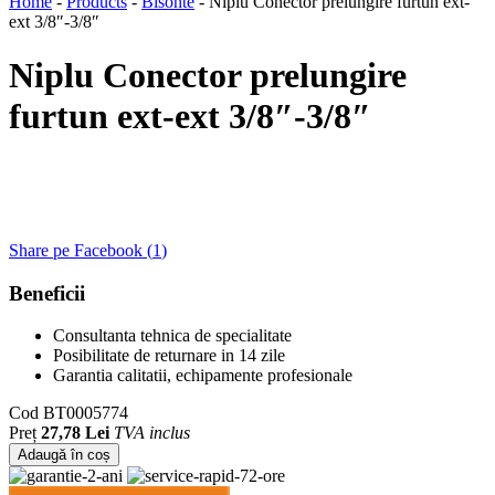
Home
-
Products
-
Bisonte
-
Niplu Conector prelungire furtun ext-
ext 3/8″-3/8″
Niplu Conector prelungire
furtun ext-ext 3/8″-3/8″
Share pe Facebook (
1
)
Beneficii
Consultanta tehnica de specialitate
Posibilitate de returnare in 14 zile
Garantia calitatii, echipamente profesionale
Cod
BT0005774
Preț
27,78 Lei
TVA inclus
Adaugă în coș