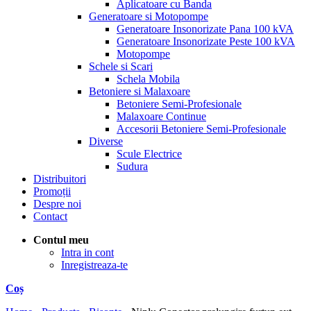
Aplicatoare cu Banda
Generatoare si Motopompe
Generatoare Insonorizate Pana 100 kVA
Generatoare Insonorizate Peste 100 kVA
Motopompe
Schele si Scari
Schela Mobila
Betoniere si Malaxoare
Betoniere Semi-Profesionale
Malaxoare Continue
Accesorii Betoniere Semi-Profesionale
Diverse
Scule Electrice
Sudura
Distribuitori
Promoții
Despre noi
Contact
Contul meu
Intra in cont
Inregistreaza-te
Coș