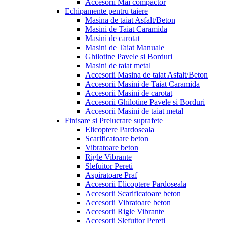
Accesorii Mai compactor
Echipamente pentru taiere
Masina de taiat Asfalt/Beton
Masini de Taiat Caramida
Masini de carotat
Masini de Taiat Manuale
Ghilotine Pavele si Borduri
Masini de taiat metal
Accesorii Masina de taiat Asfalt/Beton
Accesorii Masini de Taiat Caramida
Accesorii Masini de carotat
Accesorii Ghilotine Pavele si Borduri
Accesorii Masini de taiat metal
Finisare si Prelucrare suprafete
Elicoptere Pardoseala
Scarificatoare beton
Vibratoare beton
Rigle Vibrante
Slefuitor Pereti
Aspiratoare Praf
Accesorii Elicoptere Pardoseala
Accesorii Scarificatoare beton
Accesorii Vibratoare beton
Accesorii Rigle Vibrante
Accesorii Slefuitor Pereti