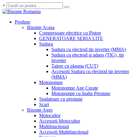
×
Produse
Bisonte Acasa
Compresoare electrice cu Piston
GENERATOARE SERIA LITE
Sudura
Sudura cu electrod tip inverter (MMA)
Sudura cu electrod si adaos (TIG), tip
inverter
Taiere cu plasma (CUT)
Accesorii Sudura cu electrod tip inverter
(MMA)
Motopompe
Motopompe Ape Curate
Motopompe cu Inalta Presiune
Spalatoare cu presiune
Scari
Bisonte Agro
Motocultor
Accesorii Motocultor
Multifunctional
Accesorii Multifunctional