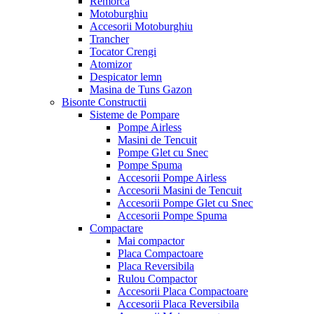
Remorca
Motoburghiu
Accesorii Motoburghiu
Trancher
Tocator Crengi
Atomizor
Despicator lemn
Masina de Tuns Gazon
Bisonte Constructii
Sisteme de Pompare
Pompe Airless
Masini de Tencuit
Pompe Glet cu Snec
Pompe Spuma
Accesorii Pompe Airless
Accesorii Masini de Tencuit
Accesorii Pompe Glet cu Snec
Accesorii Pompe Spuma
Compactare
Mai compactor
Placa Compactoare
Placa Reversibila
Rulou Compactor
Accesorii Placa Compactoare
Accesorii Placa Reversibila