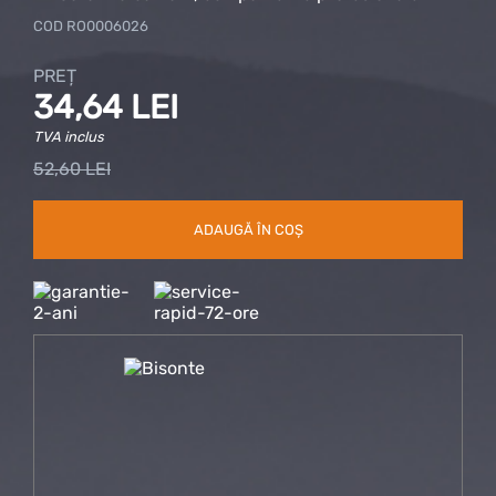
COD
RO0006026
PREȚ
34,64 LEI
TVA inclus
52,60 LEI
ADAUGĂ ÎN COȘ