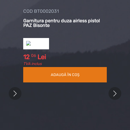
COD BT0002031
COD BT000
ru
Garnitura pentru duza airless pistol
Extensie pis
PAZ Bisonte
cm.
06
12
Lei
TVA inclus
ADAUGĂ ÎN COȘ