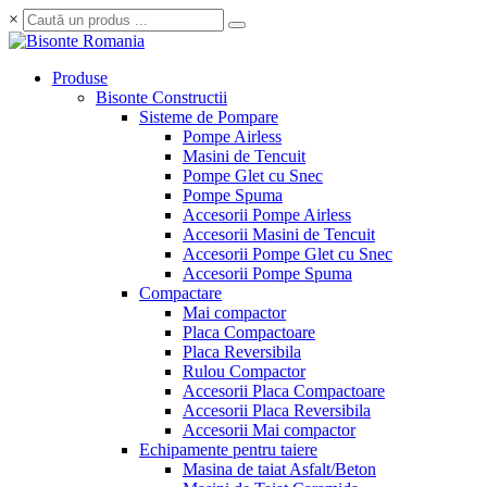
×
Produse
Bisonte Constructii
Sisteme de Pompare
Pompe Airless
Masini de Tencuit
Pompe Glet cu Snec
Pompe Spuma
Accesorii Pompe Airless
Accesorii Masini de Tencuit
Accesorii Pompe Glet cu Snec
Accesorii Pompe Spuma
Compactare
Mai compactor
Placa Compactoare
Placa Reversibila
Rulou Compactor
Accesorii Placa Compactoare
Accesorii Placa Reversibila
Accesorii Mai compactor
Echipamente pentru taiere
Masina de taiat Asfalt/Beton