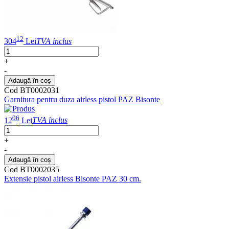
12
304
Lei
TVA inclus
+
-
Adaugă în coș
Cod BT0002031
Garnitura pentru duza airless pistol PAZ Bisonte
06
12
Lei
TVA inclus
+
-
Adaugă în coș
Cod BT0002035
Extensie pistol airless Bisonte PAZ 30 cm.