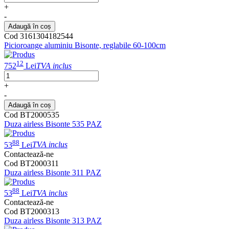
+
-
Adaugă în coș
Cod 3161304182544
Picioroange aluminiu Bisonte, reglabile 60-100cm
12
752
Lei
TVA inclus
+
-
Adaugă în coș
Cod BT2000535
Duza airless Bisonte 535 PAZ
88
53
Lei
TVA inclus
Contactează-ne
Cod BT2000311
Duza airless Bisonte 311 PAZ
88
53
Lei
TVA inclus
Contactează-ne
Cod BT2000313
Duza airless Bisonte 313 PAZ