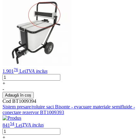
76
1.901
Lei
TVA inclus
+
-
Adaugă în coș
Cod BT1009394
Sistem presare/roluire saci Bisonte - evacuare materiale semifluide -
conectare rezervor BT1009393
54
841
Lei
TVA inclus
+