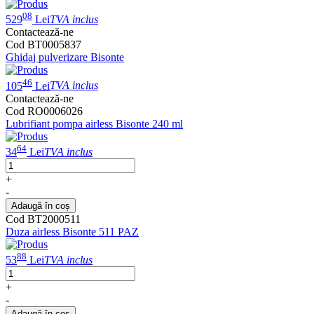
08
529
Lei
TVA inclus
Contactează-ne
Cod BT0005837
Ghidaj pulverizare Bisonte
46
105
Lei
TVA inclus
Contactează-ne
Cod RO0006026
Lubrifiant pompa airless Bisonte 240 ml
64
34
Lei
TVA inclus
+
-
Adaugă în coș
Cod BT2000511
Duza airless Bisonte 511 PAZ
88
53
Lei
TVA inclus
+
-
Adaugă în coș