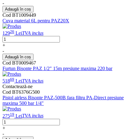
-
Adaugă în coș
Cod BT1009449
Cuva material 6L pentru PAZ20X
26
129
Lei
TVA inclus
+
-
Adaugă în coș
Cod BT0009467
Furtun Bisonte PAZ 1/2" 15m presiune maxima 220 bar
69
518
Lei
TVA inclus
Contactează-ne
Cod BT6376G500
Pistol airless Bisonte PAZ-500B fara filtru PA-Direct presiune
maxima 500 bar 1/4"
19
275
Lei
TVA inclus
+
-