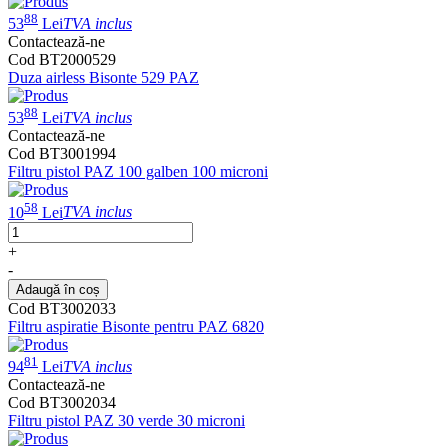
88
53
Lei
TVA inclus
Contactează-ne
Cod BT2000529
Duza airless Bisonte 529 PAZ
88
53
Lei
TVA inclus
Contactează-ne
Cod BT3001994
Filtru pistol PAZ 100 galben 100 microni
58
10
Lei
TVA inclus
+
-
Adaugă în coș
Cod BT3002033
Filtru aspiratie Bisonte pentru PAZ 6820
81
94
Lei
TVA inclus
Contactează-ne
Cod BT3002034
Filtru pistol PAZ 30 verde 30 microni