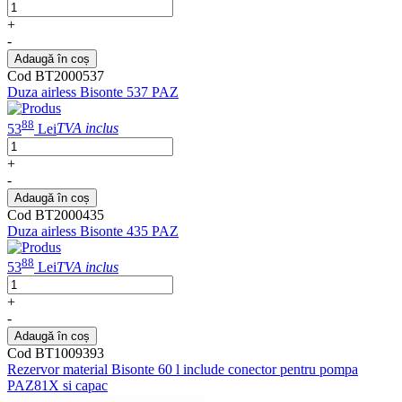
+
-
Adaugă în coș
Cod BT2000537
Duza airless Bisonte 537 PAZ
88
53
Lei
TVA inclus
+
-
Adaugă în coș
Cod BT2000435
Duza airless Bisonte 435 PAZ
88
53
Lei
TVA inclus
+
-
Adaugă în coș
Cod BT1009393
Rezervor material Bisonte 60 l include conector pentru pompa
PAZ81X si capac