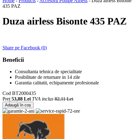
Home
-
Products
-
Accesorii Pompe Airless
-
Duza airless Bisonte
435 PAZ
Duza airless Bisonte 435 PAZ
Share pe Facebook (
0
)
Beneficii
Consultanta tehnica de specialitate
Posibilitate de returnare in 14 zile
Garantia calitatii, echipamente profesionale
Cod
BT2000435
Preț
53,88 Lei
TVA inclus
82,11 Lei
Adaugă în coș