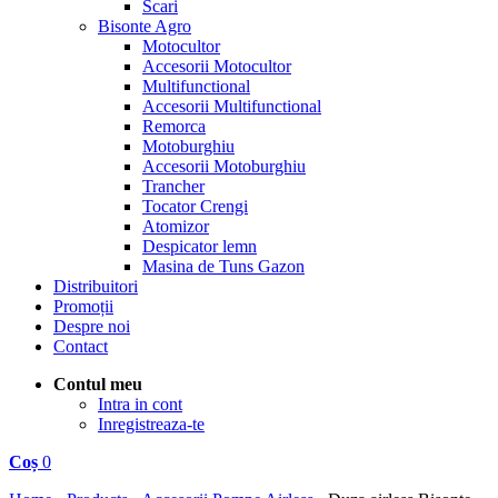
Scari
Bisonte Agro
Motocultor
Accesorii Motocultor
Multifunctional
Accesorii Multifunctional
Remorca
Motoburghiu
Accesorii Motoburghiu
Trancher
Tocator Crengi
Atomizor
Despicator lemn
Masina de Tuns Gazon
Distribuitori
Promoții
Despre noi
Contact
Contul meu
Intra in cont
Inregistreaza-te
Coș
0