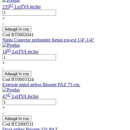
87
235
Lei
TVA inclus
+
-
Adaugă în coș
Cod BT0002041
Niplu Conector prelungire furtun ext-ext 1/4''-1/4"
95
14
Lei
TVA inclus
+
-
Adaugă în coș
Cod BT0003324
Extensie pistol airless Bisonte PAZ 75 cm.
47
47
Lei
TVA inclus
+
-
Adaugă în coș
Cod BT2000531
Duza airless Bisonte 531 PAZ