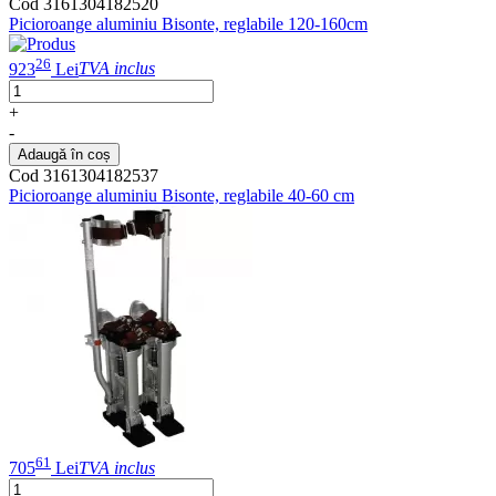
Cod 3161304182520
Picioroange aluminiu Bisonte, reglabile 120-160cm
26
923
Lei
TVA inclus
+
-
Adaugă în coș
Cod 3161304182537
Picioroange aluminiu Bisonte, reglabile 40-60 cm
61
705
Lei
TVA inclus