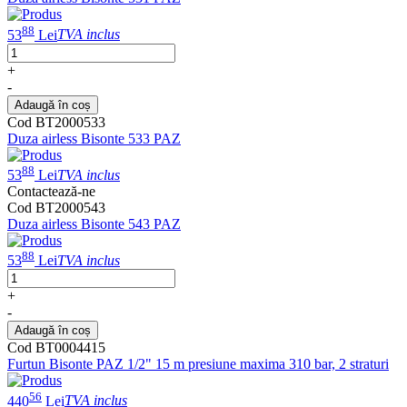
88
53
Lei
TVA inclus
+
-
Adaugă în coș
Cod BT2000533
Duza airless Bisonte 533 PAZ
88
53
Lei
TVA inclus
Contactează-ne
Cod BT2000543
Duza airless Bisonte 543 PAZ
88
53
Lei
TVA inclus
+
-
Adaugă în coș
Cod BT0004415
Furtun Bisonte PAZ 1/2" 15 m presiune maxima 310 bar, 2 straturi
56
440
Lei
TVA inclus