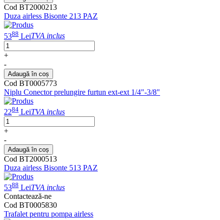
Cod BT2000213
Duza airless Bisonte 213 PAZ
88
53
Lei
TVA inclus
+
-
Adaugă în coș
Cod BT0005773
Niplu Conector prelungire furtun ext-ext 1/4"-3/8"
84
22
Lei
TVA inclus
+
-
Adaugă în coș
Cod BT2000513
Duza airless Bisonte 513 PAZ
88
53
Lei
TVA inclus
Contactează-ne
Cod BT0005830
Trafalet pentru pompa airless