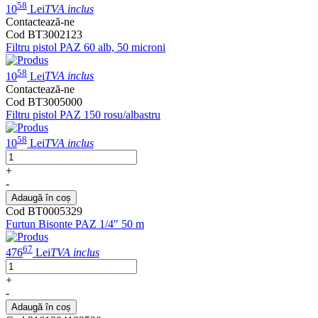
58
10
Lei
TVA inclus
Contactează-ne
Cod BT3002123
Filtru pistol PAZ 60 alb, 50 microni
58
10
Lei
TVA inclus
Contactează-ne
Cod BT3005000
Filtru pistol PAZ 150 rosu/albastru
58
10
Lei
TVA inclus
+
-
Adaugă în coș
Cod BT0005329
Furtun Bisonte PAZ 1/4" 50 m
67
476
Lei
TVA inclus
+
-
Adaugă în coș