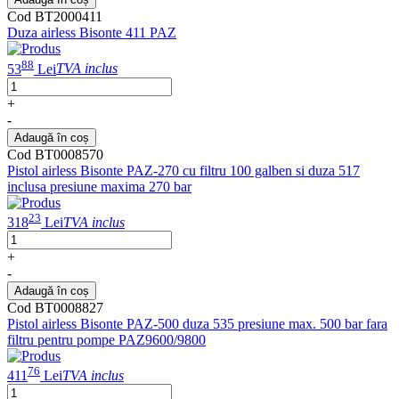
Cod BT2000411
Duza airless Bisonte 411 PAZ
88
53
Lei
TVA inclus
+
-
Adaugă în coș
Cod BT0008570
Pistol airless Bisonte PAZ-270 cu filtru 100 galben si duza 517
inclusa presiune maxima 270 bar
23
318
Lei
TVA inclus
+
-
Adaugă în coș
Cod BT0008827
Pistol airless Bisonte PAZ-500 duza 535 presiune max. 500 bar fara
filtru pentru pompe PAZ9600/9800
76
411
Lei
TVA inclus