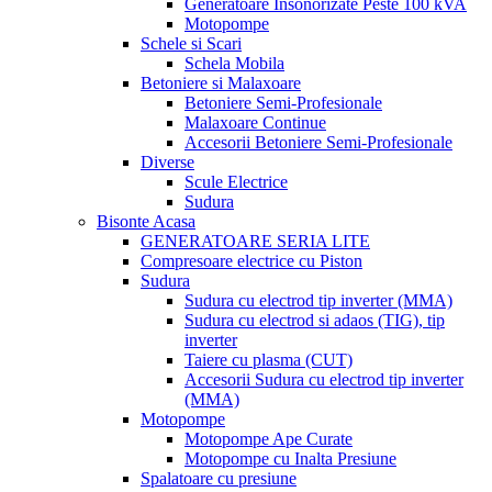
Generatoare Insonorizate Peste 100 kVA
Motopompe
Schele si Scari
Schela Mobila
Betoniere si Malaxoare
Betoniere Semi-Profesionale
Malaxoare Continue
Accesorii Betoniere Semi-Profesionale
Diverse
Scule Electrice
Sudura
Bisonte Acasa
GENERATOARE SERIA LITE
Compresoare electrice cu Piston
Sudura
Sudura cu electrod tip inverter (MMA)
Sudura cu electrod si adaos (TIG), tip
inverter
Taiere cu plasma (CUT)
Accesorii Sudura cu electrod tip inverter
(MMA)
Motopompe
Motopompe Ape Curate
Motopompe cu Inalta Presiune
Spalatoare cu presiune