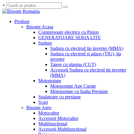
×
Produse
Bisonte Acasa
Compresoare electrice cu Piston
GENERATOARE SERIA LITE
Sudura
Sudura cu electrod tip inverter (MMA)
Sudura cu electrod si adaos (TIG), tip
inverter
Taiere cu plasma (CUT)
Accesorii Sudura cu electrod tip inverter
(MMA)
Motopompe
Motopompe Ape Curate
Motopompe cu Inalta Presiune
Spalatoare cu presiune
Scari
Bisonte Agro
Motocultor
Accesorii Motocultor
Multifunctional
Accesorii Multifunctional