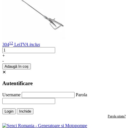
12
304
Lei
TVA inclus
+
-
Adaugă în coș
✕
Autentificare
Username
Parola
Login
Inchide
Parola uitata?