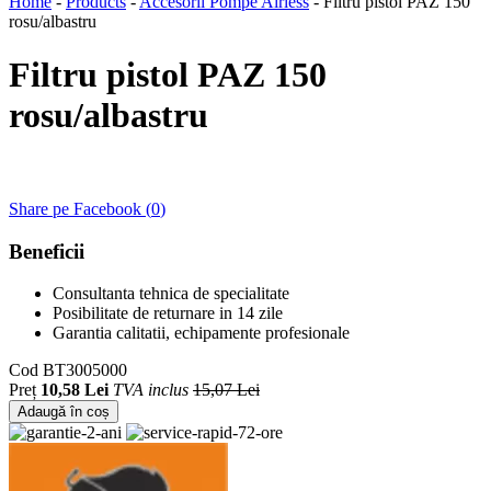
Home
-
Products
-
Accesorii Pompe Airless
-
Filtru pistol PAZ 150
rosu/albastru
Filtru pistol PAZ 150
rosu/albastru
Share pe Facebook (
0
)
Beneficii
Consultanta tehnica de specialitate
Posibilitate de returnare in 14 zile
Garantia calitatii, echipamente profesionale
Cod
BT3005000
Preț
10,58 Lei
TVA inclus
15,07 Lei
Adaugă în coș