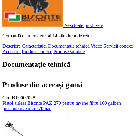
Vezi toate produsele
Comandă cu încredere, ai 14 zile drept de retur.
Descriere
Caracteristici
Documentație tehnică
Video
Servicii conexe
Accesorii
Produse conexe
Produse similare
Documentație tehnică
Produse din aceeași gamă
Cod BT0002028
Pistol airless Bisonte PAZ-270 pentru tavane filtru 100 galben
G
presiune maxima 270 bar
1
-