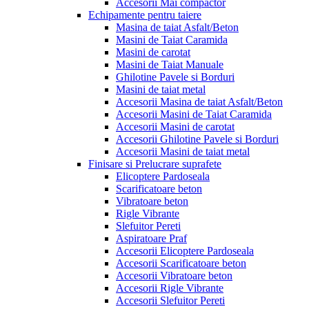
Accesorii Mai compactor
Echipamente pentru taiere
Masina de taiat Asfalt/Beton
Masini de Taiat Caramida
Masini de carotat
Masini de Taiat Manuale
Ghilotine Pavele si Borduri
Masini de taiat metal
Accesorii Masina de taiat Asfalt/Beton
Accesorii Masini de Taiat Caramida
Accesorii Masini de carotat
Accesorii Ghilotine Pavele si Borduri
Accesorii Masini de taiat metal
Finisare si Prelucrare suprafete
Elicoptere Pardoseala
Scarificatoare beton
Vibratoare beton
Rigle Vibrante
Slefuitor Pereti
Aspiratoare Praf
Accesorii Elicoptere Pardoseala
Accesorii Scarificatoare beton
Accesorii Vibratoare beton
Accesorii Rigle Vibrante
Accesorii Slefuitor Pereti