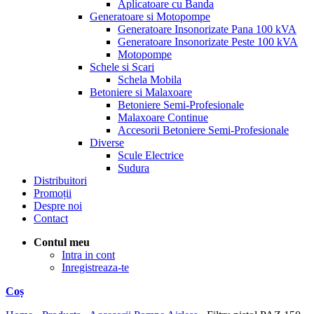
Aplicatoare cu Banda
Generatoare si Motopompe
Generatoare Insonorizate Pana 100 kVA
Generatoare Insonorizate Peste 100 kVA
Motopompe
Schele si Scari
Schela Mobila
Betoniere si Malaxoare
Betoniere Semi-Profesionale
Malaxoare Continue
Accesorii Betoniere Semi-Profesionale
Diverse
Scule Electrice
Sudura
Distribuitori
Promoții
Despre noi
Contact
Contul meu
Intra in cont
Inregistreaza-te
Coș