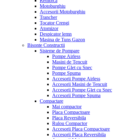
Remorca
Motoburghiu
Accesorii Motoburghiu
Trancher
Tocator Crengi
Atomizor
Despicator lemn
Masina de Tuns Gazon
Bisonte Constructii
Sisteme de Pompare
Pompe Airless
Masini de Tencuit
Pompe Glet cu Snec
Pompe Spuma
Accesorii Pompe Airless
Accesorii Masini de Tencuit
Accesorii Pompe Glet cu Snec
Accesorii Pompe Spuma
Compactare
Mai compactor
Placa Compactoare
Placa Reversibila
Rulou Compactor
Accesorii Placa Compactoare
Accesorii Placa Reversibila