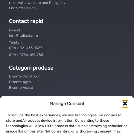
rezervate. Website and Design by
End Soft Design
Contact rapid
E-mail:
info@italiastar.ro
Telefon:
004 / 021 433 0327
004 / 0756. 169. 788
Categorii produse
Bisonte Constructii
Bisonte Agro
Bisonte Acasă
Suport clienti
Manage Consent
Contact
Service
To provide the best experiences, we use technologies like cookies to
Termeni si conditii
store and/or access device information. Consenting to these
Garantia produselor
technologies will allow us to process data such as browsing behavior or
Politica de confidentialitate
unique IDs on this site. Not consenting or withdrawing consent, may