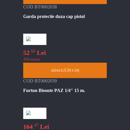
COD BT0002038
Garda protectie duza cap pistol
60
52
Lei
TVA inclus
ADAUGĂ ÎN COȘ
COD BT0002039
Furtun Bisonte PAZ 1/4" 15 m.
47
164
Lei