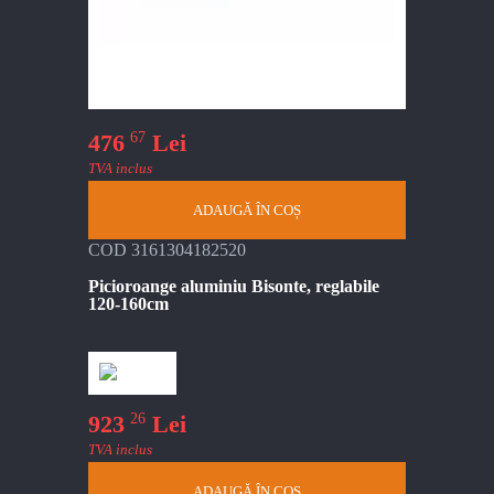
67
476
Lei
TVA inclus
ADAUGĂ ÎN COȘ
COD 3161304182520
Picioroange aluminiu Bisonte, reglabile
120-160cm
26
923
Lei
TVA inclus
ADAUGĂ ÎN COȘ