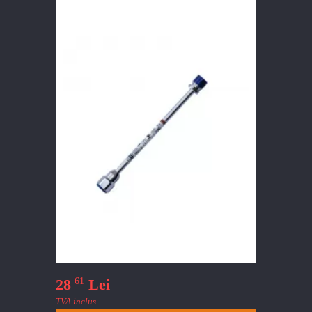
61
28
Lei
TVA inclus