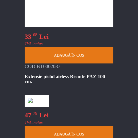
68
33
Lei
TVA inclus
ADAUGĂ ÎN COȘ
COD BT0002037
Extensie pistol airless Bisonte PAZ 100
cm.
79
47
Lei
TVA inclus
ADAUGĂ ÎN COȘ