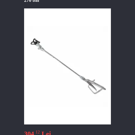
270 bar
12
304
Lei