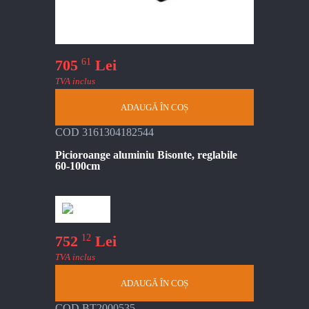
61
705
Lei
TVA inclus
ADAUGĂ ÎN COȘ
COD 3161304182544
Picioroange aluminiu Bisonte, reglabile
60-100cm
12
752
Lei
TVA inclus
ADAUGĂ ÎN COȘ
COD BT2000535