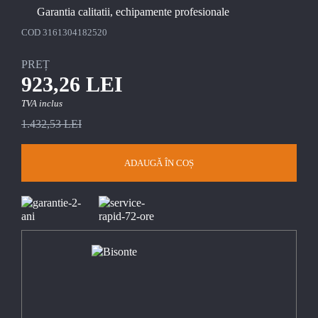
Garantia calitatii, echipamente profesionale
COD
3161304182520
PREȚ
923,26 LEI
TVA inclus
1.432,53 LEI
ADAUGĂ ÎN COȘ