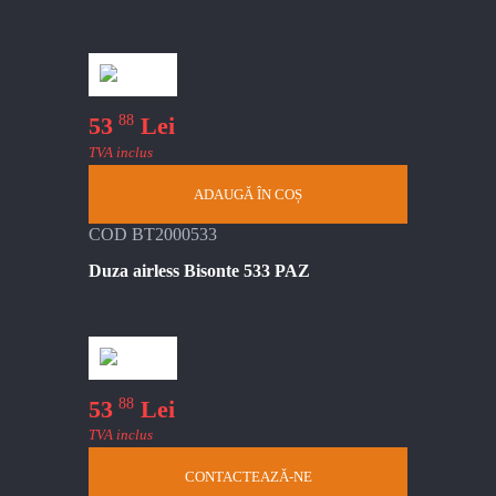
88
53
Lei
TVA inclus
ADAUGĂ ÎN COȘ
COD BT2000533
Duza airless Bisonte 533 PAZ
88
53
Lei
TVA inclus
CONTACTEAZĂ-NE