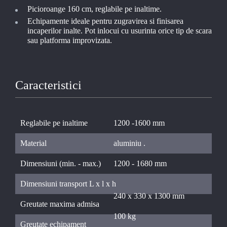
Picioroange 160 cm, reglabile pe inaltime.
Echipamente ideale pentru zugravirea si finisarea
incaperilor inalte. Pot inlocui cu usurinta orice tip de scara
sau platforma improvizata.
Caracteristici
Reglabile pe inaltime
1200 -1600 mm
Material
aluminiu .
Dimensiuni (min. - max.)
1200 - 1680 mm
Dimensiuni transport L x l x h
240 x 330 x 1300 mm
Greutate maxima admisa
100 kg
Greutate echipament