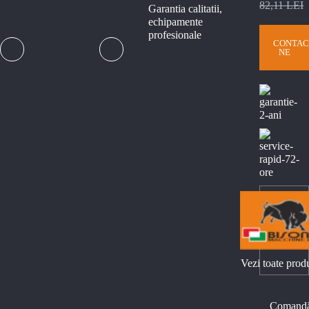
82,11 LEI
Garantia calitatii,
echipamente
profesionale
CONTAC
NE
Vezi toate prod
Comand