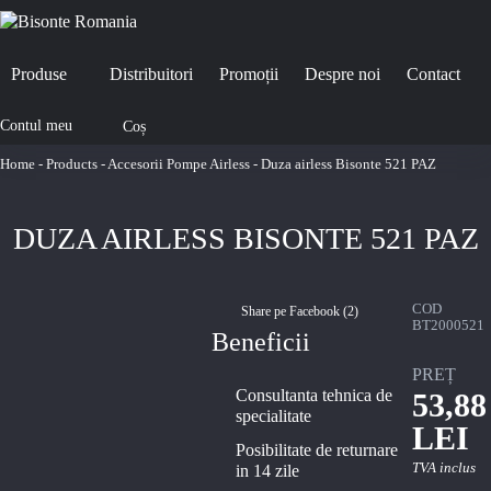
Produse
Distribuitori
Promoții
Despre noi
Contact
Contul meu
Coș
Home
-
Products
-
Accesorii Pompe Airless
-
Duza airless Bisonte 521 PAZ
DUZA AIRLESS BISONTE 521 PAZ
COD
Share pe Facebook (
2
)
BT2000521
Beneficii
PREȚ
Consultanta tehnica de
53,88
specialitate
LEI
Posibilitate de returnare
TVA inclus
in 14 zile