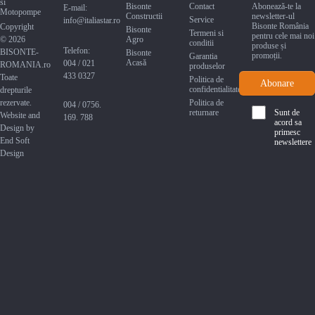
Bisonte
Contact
Abonează-te la
E-mail:
Constructii
newsletter-ul
Service
info@italiastar.ro
Bisonte România
Copyright
Bisonte
Termeni si
pentru cele mai noi
© 2026
Agro
conditii
produse și
Telefon:
BISONTE-
Bisonte
promoții.
Garantia
Acasă
004 / 021
ROMANIA.ro
produselor
433 0327
Toate
Politica de
confidentialitate
drepturile
rezervate.
Politica de
004 / 0756.
returnare
Sunt de
Website and
169. 788
acord sa
Design by
primesc
End Soft
newslettere
Design