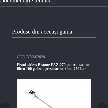
Documentație tehnică
Produse din aceeași gamă
COD BT0002028
COD
Pistol airless Bisonte PAZ-270 pentru tavane
Garn
filtru 100 galben presiune maxima 270 bar
Biso
12
TVA i