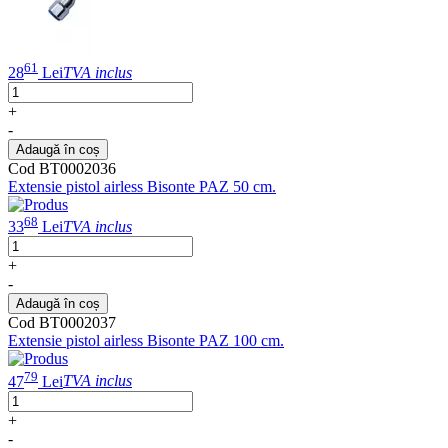
61
28
Lei
TVA inclus
+
-
Adaugă în coș
Cod BT0002036
Extensie pistol airless Bisonte PAZ 50 cm.
68
33
Lei
TVA inclus
+
-
Adaugă în coș
Cod BT0002037
Extensie pistol airless Bisonte PAZ 100 cm.
79
47
Lei
TVA inclus
+
-