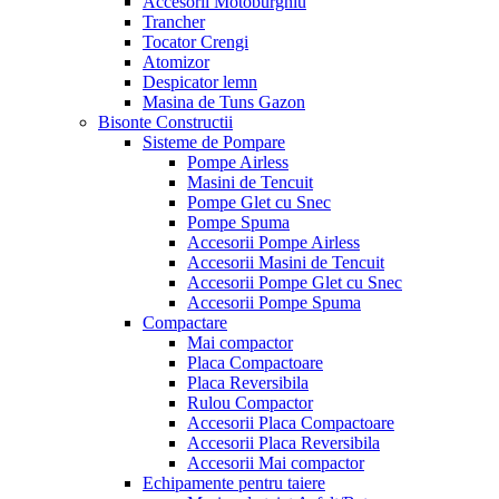
Accesorii Motoburghiu
Trancher
Tocator Crengi
Atomizor
Despicator lemn
Masina de Tuns Gazon
Bisonte Constructii
Sisteme de Pompare
Pompe Airless
Masini de Tencuit
Pompe Glet cu Snec
Pompe Spuma
Accesorii Pompe Airless
Accesorii Masini de Tencuit
Accesorii Pompe Glet cu Snec
Accesorii Pompe Spuma
Compactare
Mai compactor
Placa Compactoare
Placa Reversibila
Rulou Compactor
Accesorii Placa Compactoare
Accesorii Placa Reversibila
Accesorii Mai compactor
Echipamente pentru taiere