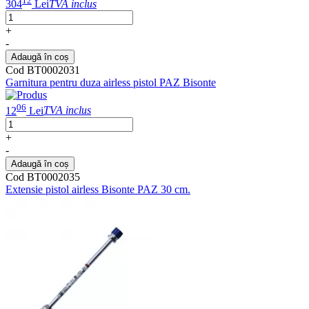
12
304
Lei
TVA inclus
+
-
Adaugă în coș
Cod BT0002031
Garnitura pentru duza airless pistol PAZ Bisonte
06
12
Lei
TVA inclus
+
-
Adaugă în coș
Cod BT0002035
Extensie pistol airless Bisonte PAZ 30 cm.