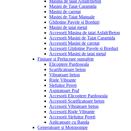
Masina de taiat Asfalt/Beton
Masini de Taiat Caramida
Masini de carotat
Masini de Taiat Manuale
Ghilotine Pavele si Borduri
Masini de taiat metal
Accesorii Masina de taiat Asfalt/Beton
Accesorii Masini de Taiat Caramida
Accesorii Masini de carotat
Accesorii Ghilotine Pavele si Borduri
Accesorii Masini de taiat metal
Finisare si Prelucrare suprafete
Elicoptere Pardoseala
Scarificatoare beton
Vibratoare beton
Rigle Vibrante
Slefuitor Pereti
Aspiratoare Praf
Accesorii Elicoptere Pardoseala
Accesorii Scarificatoare beton
Accesorii Vibratoare beton
Accesorii Rigle Vibrante
Accesorii Slefuitor Pereti
Aplicatoare cu Banda
Generatoare si Motopompe