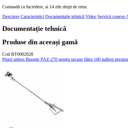
Comandă cu încredere, ai 14 zile drept de retur.
Descriere
Caracteristici
Documentație tehnică
Video
Servicii conexe
A
Documentație tehnică
Produse din aceeași gamă
Cod BT0002028
Pistol airless Bisonte PAZ-270 pentru tavane filtru 100 galben presi