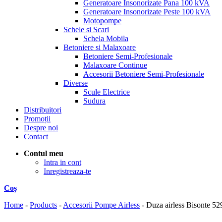
Generatoare Insonorizate Pana 100 kVA
Generatoare Insonorizate Peste 100 kVA
Motopompe
Schele si Scari
Schela Mobila
Betoniere si Malaxoare
Betoniere Semi-Profesionale
Malaxoare Continue
Accesorii Betoniere Semi-Profesionale
Diverse
Scule Electrice
Sudura
Distribuitori
Promoții
Despre noi
Contact
Contul meu
Intra in cont
Inregistreaza-te
Coș
Home
-
Products
-
Accesorii Pompe Airless
-
Duza airless Bisonte 5