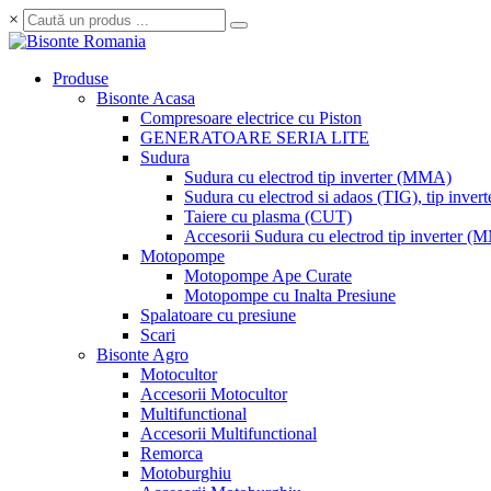
×
Produse
Bisonte Acasa
Compresoare electrice cu Piston
GENERATOARE SERIA LITE
Sudura
Sudura cu electrod tip inverter (MMA)
Sudura cu electrod si adaos (TIG), tip invert
Taiere cu plasma (CUT)
Accesorii Sudura cu electrod tip inverter 
Motopompe
Motopompe Ape Curate
Motopompe cu Inalta Presiune
Spalatoare cu presiune
Scari
Bisonte Agro
Motocultor
Accesorii Motocultor
Multifunctional
Accesorii Multifunctional
Remorca
Motoburghiu