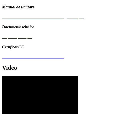
Manual de utilizare
Manual de utilizare BTA-1000 multilingual A5.pdf
Documente tehnice
Explozie piese.pdf
Certificat CE
CE motocultoare Bisonte AGRO.PDF
Video