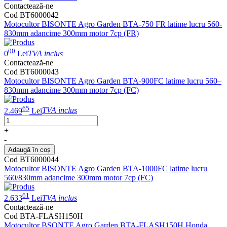
Contactează-ne
Cod BT6000042
Motocultor BISONTE Agro Garden BTA-750 FR latime lucru 560-
830mm adancime 300mm motor 7cp (FR)
00
0
Lei
TVA inclus
Contactează-ne
Cod BT6000043
Motocultor BISONTE Agro Garden BTA-900FC latime lucru 560–
830mm adancime 300mm motor 7cp (FC)
65
2.469
Lei
TVA inclus
+
-
Adaugă în coș
Cod BT6000044
Motocultor BISONTE Agro Garden BTA-1000FC latime lucru
560/830mm adancime 300mm motor 7cp (FC)
61
2.633
Lei
TVA inclus
Contactează-ne
Cod BTA-FLASH150H
Motocultor BSONTE Agro Garden BTA-FLASH150H Honda