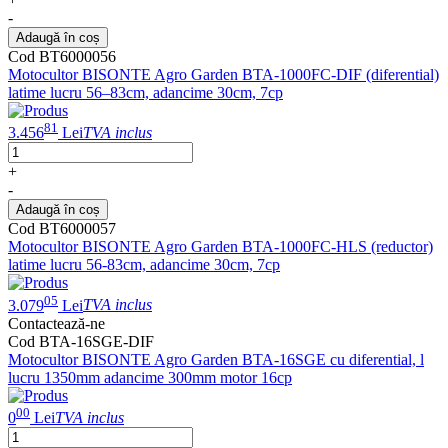
-
Adaugă în coș
Cod BT6000056
Motocultor BISONTE Agro Garden BTA-1000FC-DIF (diferential)
latime lucru 56–83cm, adancime 30cm, 7cp
81
3.456
Lei
TVA inclus
+
-
Adaugă în coș
Cod BT6000057
Motocultor BISONTE Agro Garden BTA-1000FC-HLS (reductor)
latime lucru 56-83cm, adancime 30cm, 7cp
05
3.079
Lei
TVA inclus
Contactează-ne
Cod BTA-16SGE-DIF
Motocultor BISONTE Agro Garden BTA-16SGE cu diferential, l
lucru 1350mm adancime 300mm motor 16cp
00
0
Lei
TVA inclus