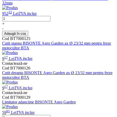
32mm
32
952
Lei
TVA inclus
+
-
Adaugă în coș
Cod BT7000125
Cutit stanga BISONTE Agro Garden ax Ø 23/32 mm pentru freze
motocultor BTA
17
9
Lei
TVA inclus
Contactează-ne
Cod BT7000126
Cutit dreapta BISONTE Agro Garden ax Ø 23/32 mm pentru freze
motocultor BTA
17
9
Lei
TVA inclus
Contactează-ne
Cod BT7000129
Limitator adancime BISONTE Agro Garden
91
59
Lei
TVA inclus