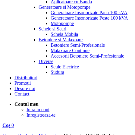
Aplicatoare cu Banda
Generatoare si Motopompe
Generatoare Insonorizate Pana 100 kVA
Generatoare Insonorizate Peste 100 kVA
Motopompe
Schele si Scari
Schela Mobila
Betoniere si Malaxoare
Betoniere Semi-Profesionale
Malaxoare Continue
Accesorii Betoniere Semi-Profesionale
Diverse
Scule Electrice
Sudura
Distribuitori
Promoții
Despre noi
Contact
Contul meu
Intra in cont
Inregistreaza-te
Coș
0