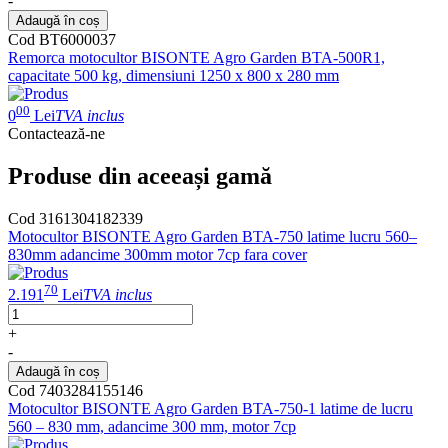
-
Adaugă în coș
Cod BT6000037
Remorca motocultor BISONTE Agro Garden BTA-500R1,
capacitate 500 kg, dimensiuni 1250 x 800 x 280 mm
00
0
Lei
TVA inclus
Contactează-ne
Produse din aceeași gamă
Cod 3161304182339
Motocultor BISONTE Agro Garden BTA-750 latime lucru 560–
830mm adancime 300mm motor 7cp fara cover
70
2.191
Lei
TVA inclus
+
-
Adaugă în coș
Cod 7403284155146
Motocultor BISONTE Agro Garden BTA-750-1 latime de lucru
560 – 830 mm, adancime 300 mm, motor 7cp