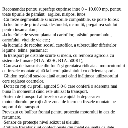
Recomandat pentru suprafețe cuprinse intre 0 – 10.000 mp, pentru
toate tipurile de pământ:, argilos, nisipos, lutos.
·Cu freze segmentabile si accesoriile compatibile, se poate folosi:
-la lucrările de primăvară: desfundat, maruntit, pregatirea solului
pentru insamantare;
-la lucrările de sezon:plantatul cartofilor, prășitul porumbului,
cartofului, viței de vie etc.;
-la lucrarile de recolta: scosul cartofilor, a tuberculilor diferitelor
legume: telina, pastarnac;
-la transport pe distante scurte si medii, cu remorca agricola cu
sistem de franare (BTA-500R, BTA-500R1);
·Carcasa de transmisie din fontă și greutatea ridicata a motocutorului
cu frezele montate ajută la lucrul pământului cu eficienta sporita.
·Ghidon reglabil sus-jos ajută atunci când înălțimea utilizatorului
cere reglarea coarnelor.
·Dotat cu roți cu profil agricol 5.0-8 care conferă o aderența mai
bună în momentul când este utilizat la transport.
·Sistem de transport al frezelor care ajută la deplasarea
motocultorului pe roți către zona de lucru cu frezele montate pe
suportul de transport.
Prevazut cu bullbar frontal pentru protectia motorului in caz de
rasturnare.
·Senzor de protecție nivel scăzut al uleiului.
·Cutitele frezelor sunt confectionate din metal de inalta calitate