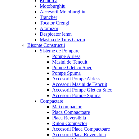
Remorca
Motoburghiu
Accesorii Motoburghiu
Trancher
Tocator Crengi
Atomizor
Despicator lemn
Masina de Tuns Gazon
Bisonte Constructii
Sisteme de Pompare
Pompe Airless
Masini de Tencuit
Pompe Glet cu Snec
Pompe Spuma
Accesorii Pompe Airless
Accesorii Masini de Tencuit
Accesorii Pompe Glet cu Snec
Accesorii Pompe Spuma
Compactare
Mai compactor
Placa Compactoare
Placa Reversibila
Rulou Compactor
Accesorii Placa Compactoare
Accesorii Placa Reversibila