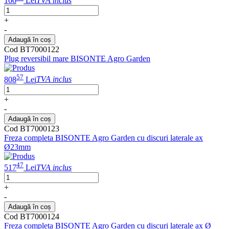
166
Lei
TVA inclus
+
-
Adaugă în coș
Cod BT7000122
Plug reversibil mare BISONTE Agro Garden
57
808
Lei
TVA inclus
+
-
Adaugă în coș
Cod BT7000123
Freza completa BISONTE Agro Garden cu discuri laterale ax
Ø23mm
47
517
Lei
TVA inclus
+
-
Adaugă în coș
Cod BT7000124
Freza completa BISONTE Agro Garden cu discuri laterale ax Ø