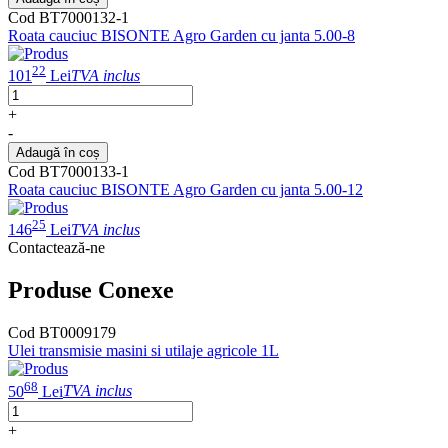
Cod BT7000132-1
Roata cauciuc BISONTE Agro Garden cu janta 5.00-8
22
101
Lei
TVA inclus
+
-
Adaugă în coș
Cod BT7000133-1
Roata cauciuc BISONTE Agro Garden cu janta 5.00-12
25
146
Lei
TVA inclus
Contactează-ne
Produse Conexe
Cod BT0009179
Ulei transmisie masini si utilaje agricole 1L
68
50
Lei
TVA inclus
+