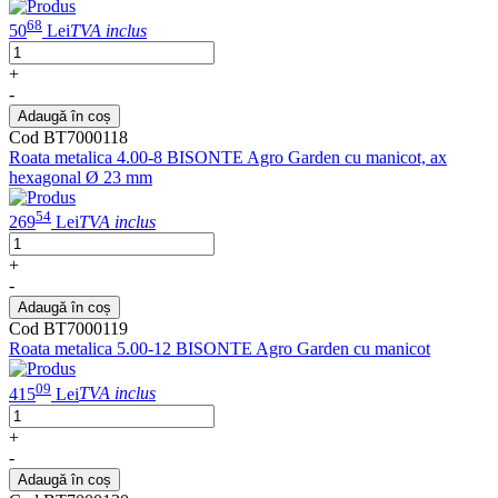
68
50
Lei
TVA inclus
+
-
Adaugă în coș
Cod BT7000118
Roata metalica 4.00-8 BISONTE Agro Garden cu manicot, ax
hexagonal Ø 23 mm
54
269
Lei
TVA inclus
+
-
Adaugă în coș
Cod BT7000119
Roata metalica 5.00-12 BISONTE Agro Garden cu manicot
09
415
Lei
TVA inclus
+
-
Adaugă în coș