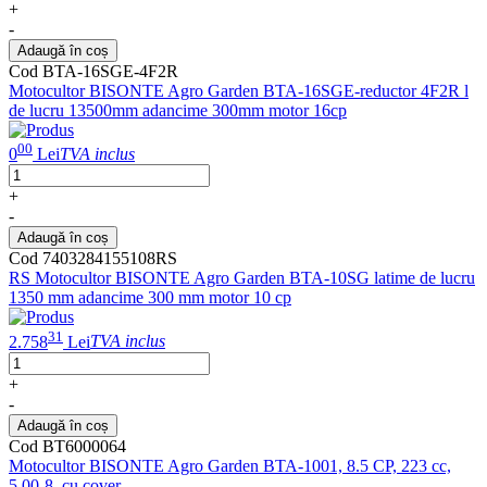
+
-
Adaugă în coș
Cod BTA-16SGE-4F2R
Motocultor BISONTE Agro Garden BTA-16SGE-reductor 4F2R l
de lucru 13500mm adancime 300mm motor 16cp
00
0
Lei
TVA inclus
+
-
Adaugă în coș
Cod 7403284155108RS
RS Motocultor BISONTE Agro Garden BTA-10SG latime de lucru
1350 mm adancime 300 mm motor 10 cp
31
2.758
Lei
TVA inclus
+
-
Adaugă în coș
Cod BT6000064
Motocultor BISONTE Agro Garden BTA-1001, 8.5 CP, 223 cc,
5.00-8, cu cover