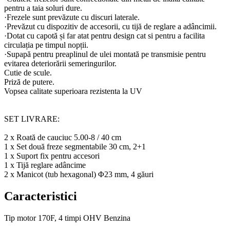
pentru a taia soluri dure.
·Frezele sunt prevăzute cu discuri laterale.
·Prevăzut cu dispozitiv de accesorii, cu tijă de reglare a adâncimii.
·Dotat cu capotă și far atat pentru design cat si pentru a facilita
circulația pe timpul nopții.
·Supapă pentru preaplinul de ulei montată pe transmisie pentru
evitarea deteriorării semeringurilor.
Cutie de scule.
Priză de putere.
Vopsea calitate superioara rezistenta la UV
SET LIVRARE:
2 x Roată de cauciuc 5.00-8 / 40 cm
1 x Set două freze segmentabile 30 cm, 2+1
1 x Suport fix pentru accesori
1 x Tijă reglare adâncime
2 x Manicot (tub hexagonal) Φ23 mm, 4 găuri
Caracteristici
Tip motor
170F, 4 timpi OHV Benzina