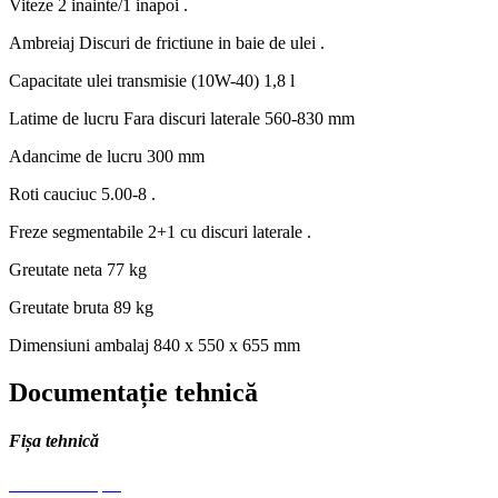
Viteze
2 inainte/1 inapoi .
Ambreiaj
Discuri de frictiune in baie de ulei .
Capacitate ulei transmisie
(10W-40) 1,8 l
Latime de lucru
Fara discuri laterale 560-830 mm
Adancime de lucru
300 mm
Roti cauciuc
5.00-8 .
Freze segmentabile
2+1 cu discuri laterale .
Greutate neta
77 kg
Greutate bruta
89 kg
Dimensiuni ambalaj
840 x 550 x 655 mm
Documentație tehnică
Fișa tehnică
Fisa-tehnica.pdf