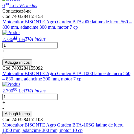
00
0
Lei
TVA inclus
Contactează-ne
Cod 7403284155153
Motocultor BISONTE Agro Garden BTA-900 latime de lucru 560 –
830 mm, adancime 300 mm, motor 7 cp
44
2.736
Lei
TVA inclus
+
-
Adaugă în coș
Cod 7403284155092
Motocultor BISONTE Agro Garden BTA-1000 latime de lucru 560
– 830 mm, adancime 300 mm, motor 7 cp
00
2.790
Lei
TVA inclus
+
-
Adaugă în coș
Cod 7403284155108
Motocultor BISONTE Agro Garden BTA-10SG latime de lucru
1350 mm, adancime 300 mm, motor 10 cp