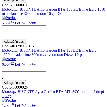
Adaugă în coș
Cod BT6000011
Motocultor BISONTE Agro Garden BTA-16SGE latime lucru 1350
mm adancime 300 mm motor 16 cp DE
33
5.651
Lei
TVA inclus
+
-
Adaugă în coș
Cod 7403284155115
Motocultor BISONTE Agro Garden BTA-12SDE latime lucru
1350mm adancime 300mm, cover motor Diesel 12cp
87
6.667
Lei
TVA inclus
+
-
Adaugă în coș
Cod BT6000026
Motosapa BISONTE Agro Garden BTA-MT430Y motor in 2 timpi
1,8 cp
60
1.284
Lei
TVA inclus