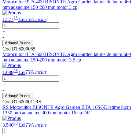
Motocultor BTA-400 BISONTE Agro Garden latime de lucru 360
mm adancime 150-200 mm motor 3 cp
75
1.577
Lei
TVA inclus
+
-
Adaugă în coș
Cod BT6000055
Motocultor BTA-600 BISONTE Agro Garden latime de lucru 600
mm adancime 150-200 mm motor 3,5 cp
86
1.688
Lei
TVA inclus
+
-
Adaugă în coș
Cod BT6000011RS
RS Motocultor BISONTE Agro Garden BTA-16SGE latime lucru
1350 mm adancime 300 mm motor 16 cp DE
90
3.540
Lei
TVA inclus
+