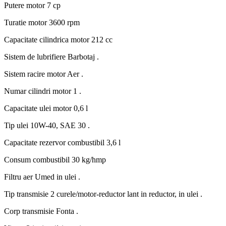
Putere motor
7 cp
Turatie motor
3600 rpm
Capacitate cilindrica motor
212 cc
Sistem de lubrifiere
Barbotaj .
Sistem racire motor
Aer .
Numar cilindri motor
1 .
Capacitate ulei motor
0,6 l
Tip ulei
10W-40, SAE 30 .
Capacitate rezervor combustibil
3,6 l
Consum combustibil
30 kg/hmp
Filtru aer
Umed in ulei .
Tip transmisie
2 curele/motor-reductor lant in reductor, in ulei .
Corp transmisie
Fonta .