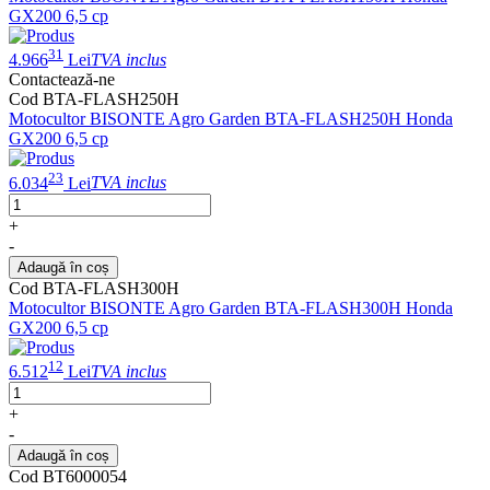
GX200 6,5 cp
31
4.966
Lei
TVA inclus
Contactează-ne
Cod BTA-FLASH250H
Motocultor BISONTE Agro Garden BTA-FLASH250H Honda
GX200 6,5 cp
23
6.034
Lei
TVA inclus
+
-
Adaugă în coș
Cod BTA-FLASH300H
Motocultor BISONTE Agro Garden BTA-FLASH300H Honda
GX200 6,5 cp
12
6.512
Lei
TVA inclus
+
-
Adaugă în coș
Cod BT6000054