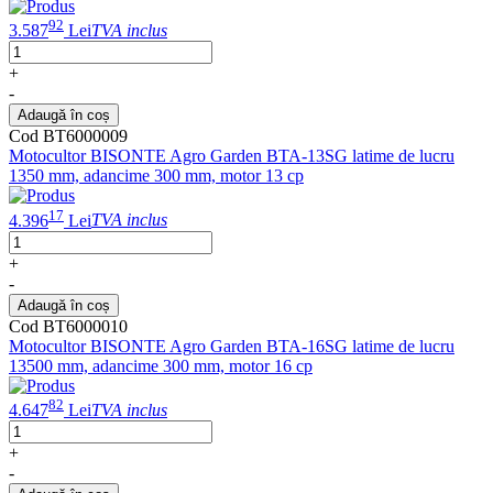
92
3.587
Lei
TVA inclus
+
-
Adaugă în coș
Cod BT6000009
Motocultor BISONTE Agro Garden BTA-13SG latime de lucru
1350 mm, adancime 300 mm, motor 13 cp
17
4.396
Lei
TVA inclus
+
-
Adaugă în coș
Cod BT6000010
Motocultor BISONTE Agro Garden BTA-16SG latime de lucru
13500 mm, adancime 300 mm, motor 16 cp
82
4.647
Lei
TVA inclus
+
-