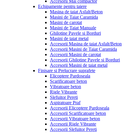
Accesorii Mai compactor
Echipamente pentru taiere
Masina de taiat Asfalt/Beton
Masini de Taiat Caramida
Masini de carotat
Masini de Taiat Manuale
Ghilotine Pavele si Borduri
Masini de taiat metal
Accesorii Masina de taiat Asfalt/Beton
Accesorii Masini de Taiat Caramida
Accesorii Masini de carotat
Accesorii Ghilotine Pavele si Borduri
Accesorii Masini de taiat metal
Finisare si Prelucrare suprafete
Elicoptere Pardoseala
Scarificatoare beton
Vibratoare beton
Rigle Vibrante
Slefuitor Pereti
Aspiratoare Praf
Accesorii Elicoptere Pardoseala
Accesorii Scarificatoare beton
Accesorii Vibratoare beton
Accesorii Rigle Vibrante
Accesorii Slefuitor Pereti