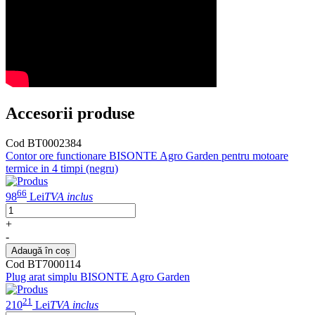
Accesorii produse
Cod BT0002384
Contor ore functionare BISONTE Agro Garden pentru motoare
termice in 4 timpi (negru)
66
98
Lei
TVA inclus
+
-
Adaugă în coș
Cod BT7000114
Plug arat simplu BISONTE Agro Garden
21
210
Lei
TVA inclus