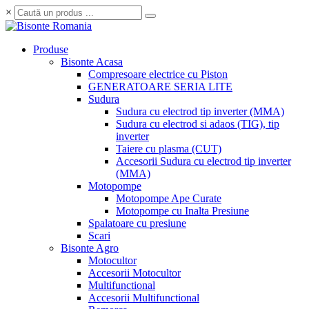
×
Produse
Bisonte Acasa
Compresoare electrice cu Piston
GENERATOARE SERIA LITE
Sudura
Sudura cu electrod tip inverter (MMA)
Sudura cu electrod si adaos (TIG), tip
inverter
Taiere cu plasma (CUT)
Accesorii Sudura cu electrod tip inverter
(MMA)
Motopompe
Motopompe Ape Curate
Motopompe cu Inalta Presiune
Spalatoare cu presiune
Scari
Bisonte Agro
Motocultor
Accesorii Motocultor
Multifunctional
Accesorii Multifunctional