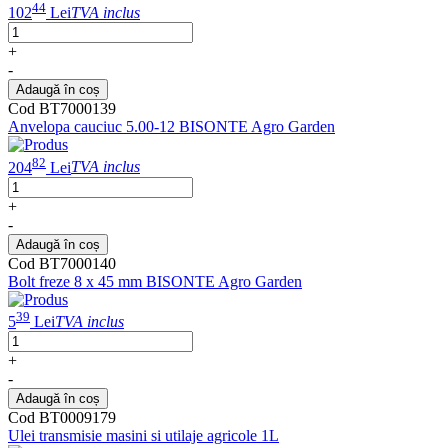
44
102
Lei
TVA inclus
+
-
Adaugă în coș
Cod BT7000139
Anvelopa cauciuc 5.00-12 BISONTE Agro Garden
82
204
Lei
TVA inclus
+
-
Adaugă în coș
Cod BT7000140
Bolt freze 8 x 45 mm BISONTE Agro Garden
39
5
Lei
TVA inclus
+
-
Adaugă în coș
Cod BT0009179
Ulei transmisie masini si utilaje agricole 1L