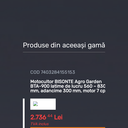
Produse din aceeași gamă
COD 7403284155153
COD 74
den
Motocultor BISONTE Agro Garden
Motocul
0 – 830
BTA-900 latime de lucru 560 – 830
BTA-100
 7cp
mm, adancime 300 mm, motor 7 cp
mm, ada
44
2.736
Lei
2.790
TVA inclus
TVA inclu