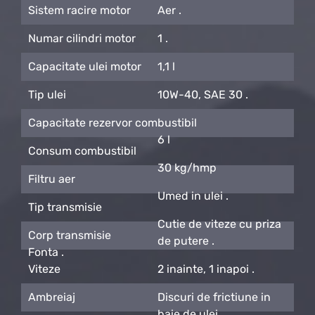
Sistem racire motor
Aer .
Numar cilindri motor
1 .
Capacitate ulei motor
1,1 l
Tip ulei
10W-40, SAE 30 .
Capacitate rezervor combustibil
6 l
Consum combustibil
30 kg/hmp
Filtru aer
Umed in ulei .
Tip transmisie
Cutie de viteze cu priza
Corp transmisie
de putere .
Fonta .
Viteze
2 inainte, 1 inapoi .
Ambreiaj
Discuri de frictiune in
baie de ulei .