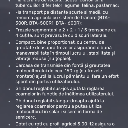
tuberculilor diferitelor legume: telina, pastarnac;
-la transport pe distante scurte si medii, cu
remorca agricola cu sistem de franare (BTA-
500R, BTA-500R1, BTA- 600R);
Frezele segmentabile 2 + 2 + 1 / 5 tronsoane cu
4 cuțite, sunt prevazute cu discuri laterale.
Compact, bine proporționat, cu centru de
greutate deasupra frezelor asigurând o bună
manevrabilitate în timpul lucrului, stabilitate și
vibrații reduse (nu țopăie).
Carcasa de transmisie din fontă și greutatea
motocultorului de cca. 150 kg (cu frezele
montate) ajută la lucrul pământului fara un efort
sporit din partea utilizatorului.
Ghidonul reglabil sus-jos ajută la reglarea
coarnelor în funcție de înălțimea utilizatorului.
Ghidonul reglabil stanga-dreapta ajută la
reglarea coarnelor pentru a putea utiliza
motocultorul in solarii si sere in forma de
semicerc.
Dotat cu roți cu profil agricol 5.00-12 asigura o