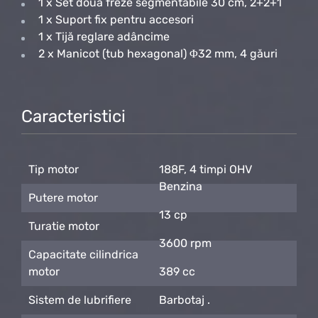
1 x Set două freze segmentabile 30 cm, 2+2+1
1 x Suport fix pentru accesori
1 x Tijă reglare adâncime
2 x Manicot (tub hexagonal) Φ32 mm, 4 găuri
Caracteristici
Tip motor
188F, 4 timpi OHV
Benzina
Putere motor
13 cp
Turatie motor
3600 rpm
Capacitate cilindrica
motor
389 cc
Sistem de lubrifiere
Barbotaj .