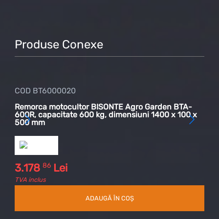
Produse Conexe
COD BT6000020
COD
Remorca motocultor BISONTE Agro Garden BTA-
Ulei
600R, capacitate 600 kg, dimensiuni 1400 x 100 x
500 mm
86
3.178
Lei
50
TVA inclus
TVA 
ADAUGĂ ÎN COȘ