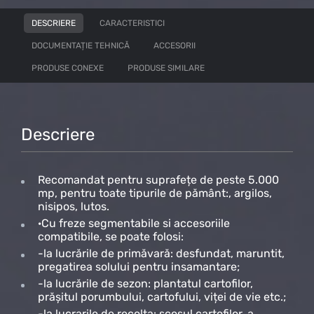
DESCRIERE
CARACTERISTICI
DOCUMENTAȚIE TEHNICĂ
ACCESORII
PRODUSE CONEXE
PRODUSE SIMILARE
Descriere
Recomandat pentru suprafețe de peste 5.000
mp, pentru toate tipurile de pământ:, argilos,
nisipos, lutos.
·Cu freze segmentabile si accesoriile
compatibile, se poate folosi:
-la lucrările de primăvară: desfundat, maruntit,
pregatirea solului pentru insamantare;
-la lucrările de sezon: plantatul cartofilor,
prășitul porumbului, cartofului, viței de vie etc.;
-la lucrarile de recolta: scosul cartofilor, a