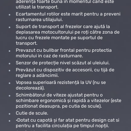
aderența foarte bună în momentul când este
utilizat la transport.
Ecartamentul rotilor este marit pentru a preveni
rasturnarea utilajului.
Suport de transport al frezelor care ajută la
deplasarea motocultorului pe roți către zona de
lucru cu frezele montate pe suportul de
transport.
Prevazut cu bullbar frontal pentru protectia
motorului in caz de rasturnare.
Senzor de protecție nivel scăzut al uleiului.
Prevăzut cu dispozitiv de accesorii, cu tijă de
reglare a adâncimii.
Vopsea superioară rezistență la UV (nu se
decolorează).
Schimbătorul de viteze ajustat pentru o
schimbare ergonomică și rapidă a vitezelor (este
pozitionat deasupra, pe cutia de scule).
Cutie de scule.
·Dotat cu capotă și far atat pentru design cat si
pentru a facilita circulația pe timpul nopții.