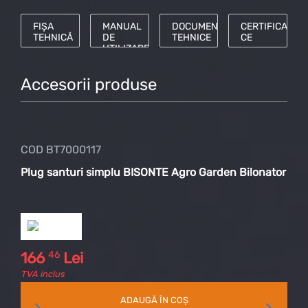
FIȘA
MANUAL
DOCUMENTE
CERTIFICAT
TEHNICĂ
DE
TEHNICE
CE
UTILIZARE
Accesorii produse
COD BT7000117
COD
Plug santuri simplu BISONTE Agro Garden Bilonator
Plu
46
166
Lei
80
TVA inclus
TVA 
ADAUGĂ ÎN COȘ