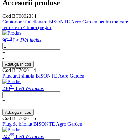
Accesorii produse
Cod BT0002384
Contor ore functionare BISONTE Agro Garden pentru motoare
termice in 4 timpi (negru)
66
98
Lei
TVA inclus
+
-
Adaugă în coș
Cod BT7000114
Plug arat simplu BISONTE Agro Garden
21
210
Lei
TVA inclus
+
-
Adaugă în coș
Cod BT7000115
Plug de bilonat BISONTE Agro Garden
99
247
Lei
TVA inclus