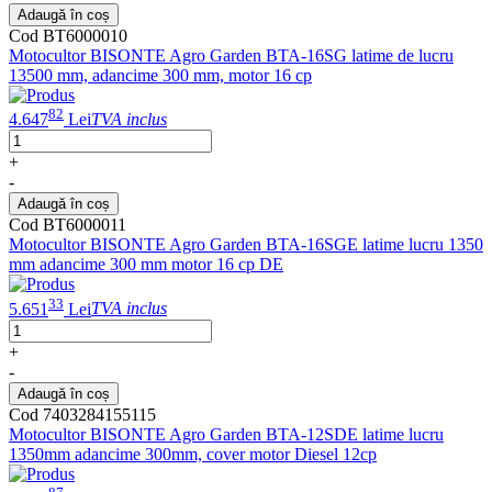
Adaugă în coș
Cod BT6000010
Motocultor BISONTE Agro Garden BTA-16SG latime de lucru
13500 mm, adancime 300 mm, motor 16 cp
82
4.647
Lei
TVA inclus
+
-
Adaugă în coș
Cod BT6000011
Motocultor BISONTE Agro Garden BTA-16SGE latime lucru 1350
mm adancime 300 mm motor 16 cp DE
33
5.651
Lei
TVA inclus
+
-
Adaugă în coș
Cod 7403284155115
Motocultor BISONTE Agro Garden BTA-12SDE latime lucru
1350mm adancime 300mm, cover motor Diesel 12cp