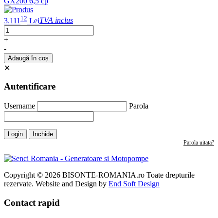
GX200 6,5 cp
12
3.111
Lei
TVA inclus
+
-
Adaugă în coș
✕
Autentificare
Username
Parola
Login
Inchide
Parola uitata?
Copyright © 2026 BISONTE-ROMANIA.ro Toate drepturile
rezervate. Website and Design by
End Soft Design
Contact rapid