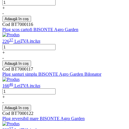
+
-
Adaugă în coș
Cod BT7000116
Plug scos cartofi BISONTE Agro Garden
37
226
Lei
TVA inclus
+
-
Adaugă în coș
Cod BT7000117
Plug santuri simplu BISONTE Agro Garden Bilonator
46
166
Lei
TVA inclus
+
-
Adaugă în coș
Cod BT7000122
Plug reversibil mare BISONTE Agro Garden
57