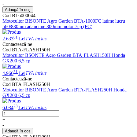
-
Adaugă în coș
Cod BT6000044
Motocultor BISONTE Agro Garden BTA-1000FC latime lucru
560/830mm adancime 300mm motor 7cp (FC)
61
2.633
Lei
TVA inclus
Contactează-ne
Cod BTA-FLASH150H
Motocultor BSONTE Agro Garden BTA-FLASH150H Honda
GX200 6,5 cp
31
4.966
Lei
TVA inclus
Contactează-ne
Cod BTA-FLASH250H
Motocultor BISONTE Agro Garden BTA-FLASH250H Honda
GX200 6,5 cp
23
6.034
Lei
TVA inclus
+
-
Adaugă în coș
Cod BTA-FLASH300H