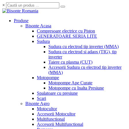
×
Produse
Bisonte Acasa
Compresoare electrice cu Piston
GENERATOARE SERIA LITE
Sudura
Sudura cu electrod tip inverter (MMA)
Sudura cu electrod si adaos (TIG), tip
inverter
Taiere cu plasma (CUT)
Accesorii Sudura cu electrod tip inverter
(MMA)
Motopompe
Motopompe Ape Curate
Motopompe cu Inalta Presiune
Spalatoare cu presiune
Scari
Bisonte Agro
Motocultor
Accesorii Motocultor
Multifunctional
Accesorii Multifunctional