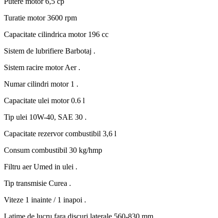
Putere motor
6,5 cp
Turatie motor
3600 rpm
Capacitate cilindrica motor
196 cc
Sistem de lubrifiere
Barbotaj .
Sistem racire motor
Aer .
Numar cilindri motor
1 .
Capacitate ulei motor
0.6 l
Tip ulei
10W-40, SAE 30 .
Capacitate rezervor combustibil
3,6 l
Consum combustibil
30 kg/hmp
Filtru aer
Umed in ulei .
Tip transmisie
Curea .
Viteze
1 inainte / 1 inapoi .
Latime de lucru
fara discuri laterale 560-830 mm