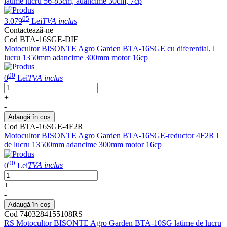
latime lucru 56-83cm, adancime 30cm, 7cp
05
3.079
Lei
TVA inclus
Contactează-ne
Cod BTA-16SGE-DIF
Motocultor BISONTE Agro Garden BTA-16SGE cu diferential, l
lucru 1350mm adancime 300mm motor 16cp
00
0
Lei
TVA inclus
+
-
Adaugă în coș
Cod BTA-16SGE-4F2R
Motocultor BISONTE Agro Garden BTA-16SGE-reductor 4F2R l
de lucru 13500mm adancime 300mm motor 16cp
00
0
Lei
TVA inclus
+
-
Adaugă în coș
Cod 7403284155108RS
RS Motocultor BISONTE Agro Garden BTA-10SG latime de lucru