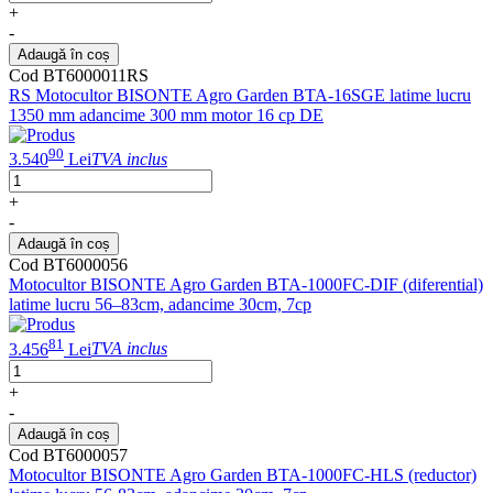
+
-
Adaugă în coș
Cod BT6000011RS
RS Motocultor BISONTE Agro Garden BTA-16SGE latime lucru
1350 mm adancime 300 mm motor 16 cp DE
90
3.540
Lei
TVA inclus
+
-
Adaugă în coș
Cod BT6000056
Motocultor BISONTE Agro Garden BTA-1000FC-DIF (diferential)
latime lucru 56–83cm, adancime 30cm, 7cp
81
3.456
Lei
TVA inclus
+
-
Adaugă în coș
Cod BT6000057
Motocultor BISONTE Agro Garden BTA-1000FC-HLS (reductor)