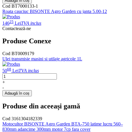
Adaugă în coș
Cod BT7000133-1
Roata cauciuc BISONTE Agro Garden cu janta 5.00-12
25
146
Lei
TVA inclus
Contactează-ne
Produse Conexe
Cod BT0009179
Ulei transmisie masini si utilaje agricole 1L
68
50
Lei
TVA inclus
+
-
Adaugă în coș
Produse din aceeași gamă
Cod 3161304182339
Motocultor BISONTE Agro Garden BTA-750 latime lucru 560–
830mm adancime 300mm motor 7cp fara cover