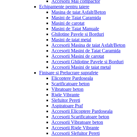
Accesorii Mai compactor
Echipamente pentru taiere
Masina de taiat Asfalt/Beton
Masini de Taiat Caramida
Masini de carotat
Masini de Taiat Manuale
Ghilotine Pavele si Borduri
Masini de taiat metal
Accesorii Masina de taiat Asfalt/Beton
Accesorii Masini de Taiat Caramida
Accesorii Masini de carotat
Accesorii Ghilotine Pavele si Borduri
Accesorii Masini de taiat metal
Finisare si Prelucrare suprafete
Elicoptere Pardoseala
Scarificatoare beton
Vibratoare beton
Rigle Vibrante
Slefuitor Pereti
Aspiratoare Praf
Accesorii Elicoptere Pardoseala
Accesorii Scarificatoare beton
Accesorii Vibratoare beton
Accesorii Rigle Vibrante
Accesorii Slefuitor Pereti