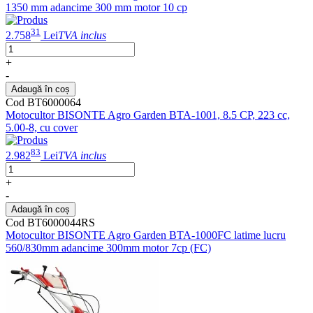
1350 mm adancime 300 mm motor 10 cp
31
2.758
Lei
TVA inclus
+
-
Adaugă în coș
Cod BT6000064
Motocultor BISONTE Agro Garden BTA-1001, 8.5 CP, 223 cc,
5.00-8, cu cover
83
2.982
Lei
TVA inclus
+
-
Adaugă în coș
Cod BT6000044RS
Motocultor BISONTE Agro Garden BTA-1000FC latime lucru
560/830mm adancime 300mm motor 7cp (FC)