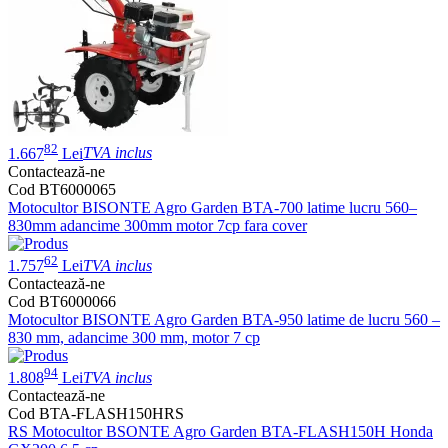
82
1.667
Lei
TVA inclus
Contactează-ne
Cod BT6000065
Motocultor BISONTE Agro Garden BTA-700 latime lucru 560–
830mm adancime 300mm motor 7cp fara cover
62
1.757
Lei
TVA inclus
Contactează-ne
Cod BT6000066
Motocultor BISONTE Agro Garden BTA-950 latime de lucru 560 –
830 mm, adancime 300 mm, motor 7 cp
94
1.808
Lei
TVA inclus
Contactează-ne
Cod BTA-FLASH150HRS
RS Motocultor BSONTE Agro Garden BTA-FLASH150H Honda