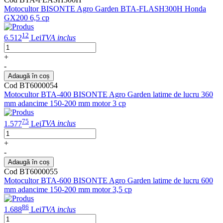
Motocultor BISONTE Agro Garden BTA-FLASH300H Honda
GX200 6,5 cp
12
6.512
Lei
TVA inclus
+
-
Adaugă în coș
Cod BT6000054
Motocultor BTA-400 BISONTE Agro Garden latime de lucru 360
mm adancime 150-200 mm motor 3 cp
75
1.577
Lei
TVA inclus
+
-
Adaugă în coș
Cod BT6000055
Motocultor BTA-600 BISONTE Agro Garden latime de lucru 600
mm adancime 150-200 mm motor 3,5 cp
86
1.688
Lei
TVA inclus