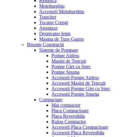
Remorca
Motoburghiu
Accesorii Motoburghiu
Trancher
Tocator Crengi
Atomizor
Despicator lemn
Masina de Tuns Gazon
Bisonte Constructii
Sisteme de Pompare
Pompe Airless
Masini de Tencuit
Pompe Glet cu Snec
Pompe Spuma
Accesorii Pompe Airless
Accesorii Masini de Tencuit
Accesorii Pompe Glet cu Snec
Accesorii Pompe Spuma
Compactare
Mai compactor
Placa Compactoare
Placa Reversibila
Rulou Compactor
Accesorii Placa Compactoare
Accesorii Placa Reversibila