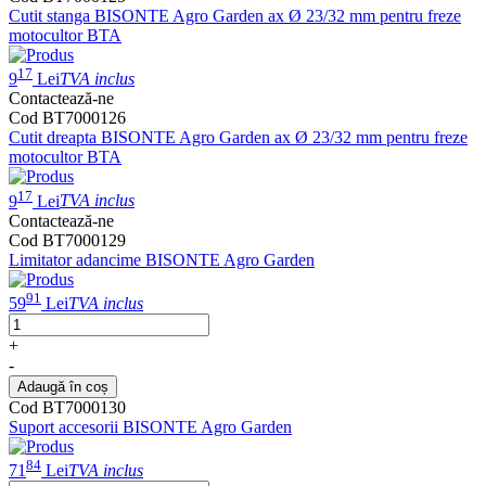
Cutit stanga BISONTE Agro Garden ax Ø 23/32 mm pentru freze
motocultor BTA
17
9
Lei
TVA inclus
Contactează-ne
Cod BT7000126
Cutit dreapta BISONTE Agro Garden ax Ø 23/32 mm pentru freze
motocultor BTA
17
9
Lei
TVA inclus
Contactează-ne
Cod BT7000129
Limitator adancime BISONTE Agro Garden
91
59
Lei
TVA inclus
+
-
Adaugă în coș
Cod BT7000130
Suport accesorii BISONTE Agro Garden
84
71
Lei
TVA inclus