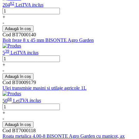
82
204
Lei
TVA inclus
+
-
Adaugă în coș
Cod BT7000140
Bolt freze 8 x 45 mm BISONTE Agro Garden
39
5
Lei
TVA inclus
+
-
Adaugă în coș
Cod BT0009179
Ulei transmisie masini si utilaje agricole 1L
68
50
Lei
TVA inclus
+
-
Adaugă în coș
Cod BT7000118
Roata metalica 4.00-8 BISONTE Agro Garden cu manicot, ax