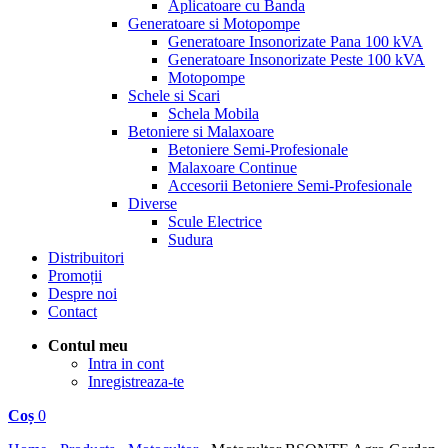
Aplicatoare cu Banda
Generatoare si Motopompe
Generatoare Insonorizate Pana 100 kVA
Generatoare Insonorizate Peste 100 kVA
Motopompe
Schele si Scari
Schela Mobila
Betoniere si Malaxoare
Betoniere Semi-Profesionale
Malaxoare Continue
Accesorii Betoniere Semi-Profesionale
Diverse
Scule Electrice
Sudura
Distribuitori
Promoții
Despre noi
Contact
Contul meu
Intra in cont
Inregistreaza-te
Coș
0