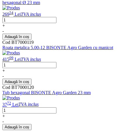
hexagonal Ø 23 mm
54
269
Lei
TVA inclus
+
-
Adaugă în coș
Cod BT7000119
Roata metalica 5.00-12 BISONTE Agro Garden cu manicot
09
415
Lei
TVA inclus
+
-
Adaugă în coș
Cod BT7000120
Tub hexagonal BISONTE Agro Garden 23 mm
72
37
Lei
TVA inclus
+
-
Adaugă în coș