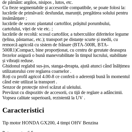
de pământ: argilos, nisipos , lutos, etc.
Cu freze segmentabile și accesoriile compatibile, se poate folosi la:
lucrările de primăvară: desfundat, marunțit, pregătirea solului pentru
insămânțare ;
lucrările de sezon: plantatul cartofilor, prășitul porumbului,
cartofului, viței de vie etc. ;
lucrările de recoltă: scosul cartofilor, a tuberculilor diferitelor legume
(țelina, păstarnac, etc.); transport pe distanțe scurte și medii, cu
remorcă agricolă cu sistem de frânare (BTA-500R, BTA-
500R1)Compact, bine proporționat, cu centru de greutate deasupra
frezelor asigură o bună manevrabilitate în timpul lucrului, stabilitate
și vibrații reduse.
Ghidonul reglabil sus-jos, stanga-dreapta, ajută atunci când înălțimea
utilizatorului cere reglarea coarnelor .
Roți cu profil agricol 4.00-8 ce conferă o aderență bună în momentul
când este utilizat la transport .
Senzor de protecție nivel scăzut al uleiului.
Prevăzut cu dispozitiv de accesorii, cu tijă de reglare a adâncimii.
Vopsea calitate superioară, rezistentă la UV .
Caracteristici
Tip motor
HONDA GX200, 4 timpi OHV Benzina