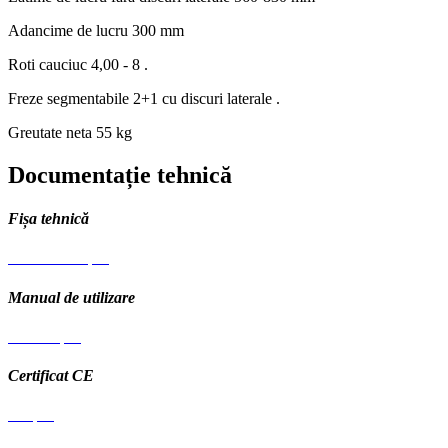
Adancime de lucru
300 mm
Roti cauciuc
4,00 - 8 .
Freze segmentabile
2+1 cu discuri laterale .
Greutate neta
55 kg
Documentație tehnică
Fișa tehnică
Fisa-tehnica.pdf
Manual de utilizare
Manual.pdf
Certificat CE
CE.pdf