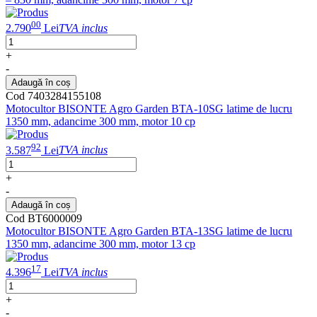
00
2.790
Lei
TVA inclus
+
-
Adaugă în coș
Cod 7403284155108
Motocultor BISONTE Agro Garden BTA-10SG latime de lucru
1350 mm, adancime 300 mm, motor 10 cp
92
3.587
Lei
TVA inclus
+
-
Adaugă în coș
Cod BT6000009
Motocultor BISONTE Agro Garden BTA-13SG latime de lucru
1350 mm, adancime 300 mm, motor 13 cp
17
4.396
Lei
TVA inclus
+
-