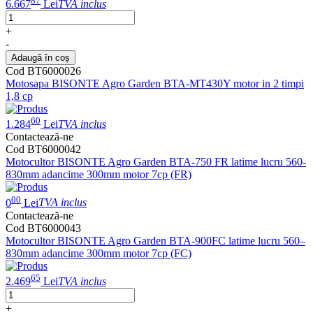
87
6.667
Lei
TVA inclus
+
-
Adaugă în coș
Cod BT6000026
Motosapa BISONTE Agro Garden BTA-MT430Y motor in 2 timpi
1,8 cp
60
1.284
Lei
TVA inclus
Contactează-ne
Cod BT6000042
Motocultor BISONTE Agro Garden BTA-750 FR latime lucru 560-
830mm adancime 300mm motor 7cp (FR)
00
0
Lei
TVA inclus
Contactează-ne
Cod BT6000043
Motocultor BISONTE Agro Garden BTA-900FC latime lucru 560–
830mm adancime 300mm motor 7cp (FC)
65
2.469
Lei
TVA inclus
+