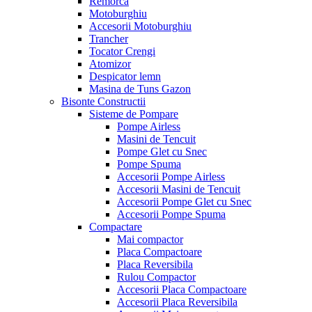
Remorca
Motoburghiu
Accesorii Motoburghiu
Trancher
Tocator Crengi
Atomizor
Despicator lemn
Masina de Tuns Gazon
Bisonte Constructii
Sisteme de Pompare
Pompe Airless
Masini de Tencuit
Pompe Glet cu Snec
Pompe Spuma
Accesorii Pompe Airless
Accesorii Masini de Tencuit
Accesorii Pompe Glet cu Snec
Accesorii Pompe Spuma
Compactare
Mai compactor
Placa Compactoare
Placa Reversibila
Rulou Compactor
Accesorii Placa Compactoare
Accesorii Placa Reversibila