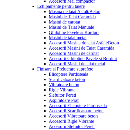
Accesorii Mai compactor
Echipamente pentru taiere
Masina de taiat Asfalt/Beton
Masini de Taiat Caramida
Masini de carotat
Masini de Taiat Manuale
Ghilotine Pavele si Borduri
Masini de taiat metal
Accesorii Masina de taiat Asfalt/Beton
Accesorii Masini de Taiat Caramida
Accesorii Masini de carotat
Accesorii Ghilotine Pavele si Borduri
Accesorii Masini de taiat metal
Finisare si Prelucrare suprafete
Elicoptere Pardoseala
Scarificatoare beton
Vibratoare beton
Rigle Vibrante
Slefuitor Pereti
Aspiratoare Praf
Accesorii Elicoptere Pardoseala
Accesorii Scarificatoare beton
Accesorii Vibratoare beton
Accesorii Rigle Vibrante
Accesorii Slefuitor Pereti