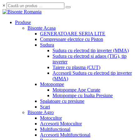
×
Produse
Bisonte Acasa
GENERATOARE SERIA LITE
Compresoare electrice cu Piston
Sudura
Sudura cu electrod tip inverter (MMA)
Sudura cu electrod si adaos (TIG), tip
inverter
Taiere cu plasma (CUT)
Accesorii Sudura cu electrod tip inverter
(MMA)
Motopompe
Motopompe Ape Curate
Motopompe cu Inalta Presiune
Spalatoare cu presiune
Scari
Bisonte Agro
Motocultor
Accesorii Motocultor
Multifunctional
Accesorii Multifunctional