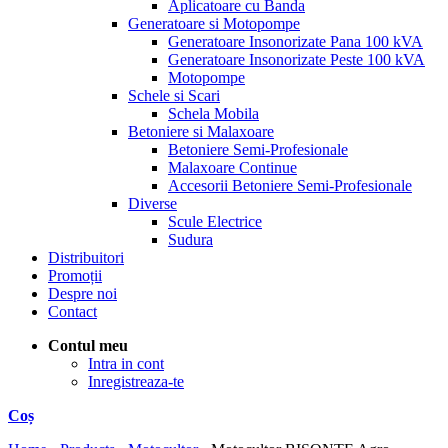
Aplicatoare cu Banda
Generatoare si Motopompe
Generatoare Insonorizate Pana 100 kVA
Generatoare Insonorizate Peste 100 kVA
Motopompe
Schele si Scari
Schela Mobila
Betoniere si Malaxoare
Betoniere Semi-Profesionale
Malaxoare Continue
Accesorii Betoniere Semi-Profesionale
Diverse
Scule Electrice
Sudura
Distribuitori
Promoții
Despre noi
Contact
Contul meu
Intra in cont
Inregistreaza-te
Coș