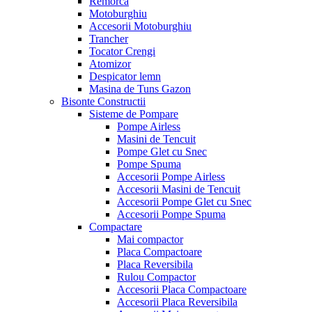
Remorca
Motoburghiu
Accesorii Motoburghiu
Trancher
Tocator Crengi
Atomizor
Despicator lemn
Masina de Tuns Gazon
Bisonte Constructii
Sisteme de Pompare
Pompe Airless
Masini de Tencuit
Pompe Glet cu Snec
Pompe Spuma
Accesorii Pompe Airless
Accesorii Masini de Tencuit
Accesorii Pompe Glet cu Snec
Accesorii Pompe Spuma
Compactare
Mai compactor
Placa Compactoare
Placa Reversibila
Rulou Compactor
Accesorii Placa Compactoare
Accesorii Placa Reversibila