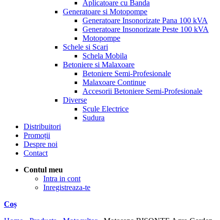
Aplicatoare cu Banda
Generatoare si Motopompe
Generatoare Insonorizate Pana 100 kVA
Generatoare Insonorizate Peste 100 kVA
Motopompe
Schele si Scari
Schela Mobila
Betoniere si Malaxoare
Betoniere Semi-Profesionale
Malaxoare Continue
Accesorii Betoniere Semi-Profesionale
Diverse
Scule Electrice
Sudura
Distribuitori
Promoții
Despre noi
Contact
Contul meu
Intra in cont
Inregistreaza-te
Coș