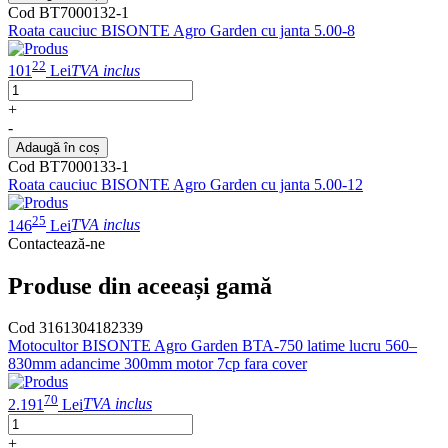
Cod BT7000132-1
Roata cauciuc BISONTE Agro Garden cu janta 5.00-8
22
101
Lei
TVA inclus
+
-
Adaugă în coș
Cod BT7000133-1
Roata cauciuc BISONTE Agro Garden cu janta 5.00-12
25
146
Lei
TVA inclus
Contactează-ne
Produse din aceeași gamă
Cod 3161304182339
Motocultor BISONTE Agro Garden BTA-750 latime lucru 560–
830mm adancime 300mm motor 7cp fara cover
70
2.191
Lei
TVA inclus
+