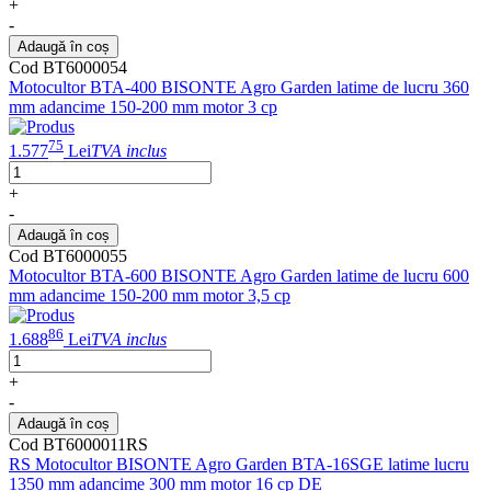
+
-
Adaugă în coș
Cod BT6000054
Motocultor BTA-400 BISONTE Agro Garden latime de lucru 360
mm adancime 150-200 mm motor 3 cp
75
1.577
Lei
TVA inclus
+
-
Adaugă în coș
Cod BT6000055
Motocultor BTA-600 BISONTE Agro Garden latime de lucru 600
mm adancime 150-200 mm motor 3,5 cp
86
1.688
Lei
TVA inclus
+
-
Adaugă în coș
Cod BT6000011RS
RS Motocultor BISONTE Agro Garden BTA-16SGE latime lucru
1350 mm adancime 300 mm motor 16 cp DE