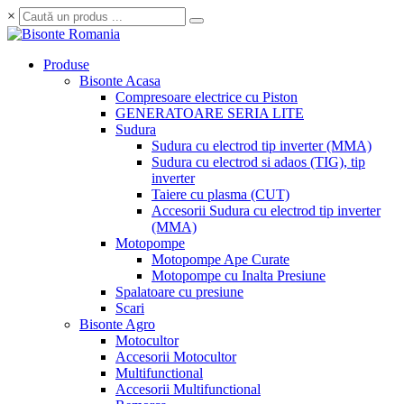
×
Produse
Bisonte Acasa
Compresoare electrice cu Piston
GENERATOARE SERIA LITE
Sudura
Sudura cu electrod tip inverter (MMA)
Sudura cu electrod si adaos (TIG), tip
inverter
Taiere cu plasma (CUT)
Accesorii Sudura cu electrod tip inverter
(MMA)
Motopompe
Motopompe Ape Curate
Motopompe cu Inalta Presiune
Spalatoare cu presiune
Scari
Bisonte Agro
Motocultor
Accesorii Motocultor
Multifunctional
Accesorii Multifunctional