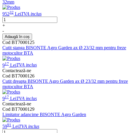
32mm
32
952
Lei
TVA inclus
+
-
Adaugă în coș
Cod BT7000125
Cutit stanga BISONTE Agro Garden ax Ø 23/32 mm pentru freze
motocultor BTA
17
9
Lei
TVA inclus
Contactează-ne
Cod BT7000126
Cutit dreapta BISONTE Agro Garden ax Ø 23/32 mm pentru freze
motocultor BTA
17
9
Lei
TVA inclus
Contactează-ne
Cod BT7000129
Limitator adancime BISONTE Agro Garden
91
59
Lei
TVA inclus