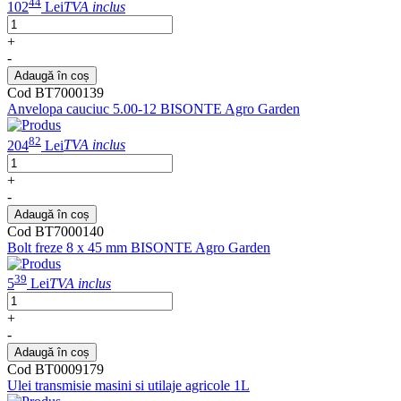
44
102
Lei
TVA inclus
+
-
Adaugă în coș
Cod BT7000139
Anvelopa cauciuc 5.00-12 BISONTE Agro Garden
82
204
Lei
TVA inclus
+
-
Adaugă în coș
Cod BT7000140
Bolt freze 8 x 45 mm BISONTE Agro Garden
39
5
Lei
TVA inclus
+
-
Adaugă în coș
Cod BT0009179
Ulei transmisie masini si utilaje agricole 1L