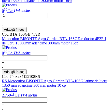
lucru 1350mm adancime 300mm motor 16cp
00
0
Lei
TVA inclus
+
-
Adaugă în coș
Cod BTA-16SGE-4F2R
Motocultor BISONTE Agro Garden BTA-16SGE-reductor 4F2R l
de lucru 13500mm adancime 300mm motor 16cp
00
0
Lei
TVA inclus
+
-
Adaugă în coș
Cod 7403284155108RS
RS Motocultor BISONTE Agro Garden BTA-10SG latime de lucru
1350 mm adancime 300 mm motor 10 cp
31
2.758
Lei
TVA inclus
+
-