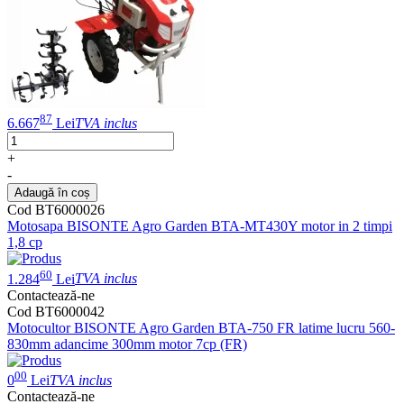
87
6.667
Lei
TVA inclus
+
-
Adaugă în coș
Cod BT6000026
Motosapa BISONTE Agro Garden BTA-MT430Y motor in 2 timpi
1,8 cp
60
1.284
Lei
TVA inclus
Contactează-ne
Cod BT6000042
Motocultor BISONTE Agro Garden BTA-750 FR latime lucru 560-
830mm adancime 300mm motor 7cp (FR)
00
0
Lei
TVA inclus
Contactează-ne