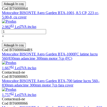
Adaugă în coș
Cod BT6000064
Motocultor BISONTE Agro Garden BTA-1001, 8.5 CP, 223 cc,
5.00-8, cu cover
83
2.982
Lei
TVA inclus
+
-
Adaugă în coș
Cod BT6000044RS
Motocultor BISONTE Agro Garden BTA-1000FC latime lucru
560/830mm adancime 300mm motor 7cp (FC)
82
1.667
Lei
TVA inclus
Contactează-ne
Cod BT6000065
Motocultor BISONTE Agro Garden BTA-700 latime lucru 560–
830mm adancime 300mm motor 7cp fara cover
62
1.757
Lei
TVA inclus
Contactează-ne
Cod BT6000066