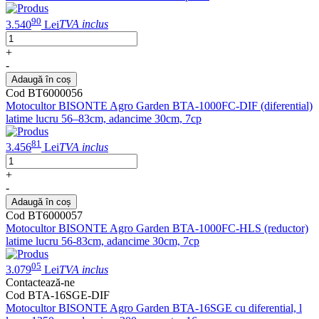
90
3.540
Lei
TVA inclus
+
-
Adaugă în coș
Cod BT6000056
Motocultor BISONTE Agro Garden BTA-1000FC-DIF (diferential)
latime lucru 56–83cm, adancime 30cm, 7cp
81
3.456
Lei
TVA inclus
+
-
Adaugă în coș
Cod BT6000057
Motocultor BISONTE Agro Garden BTA-1000FC-HLS (reductor)
latime lucru 56-83cm, adancime 30cm, 7cp
05
3.079
Lei
TVA inclus
Contactează-ne
Cod BTA-16SGE-DIF
Motocultor BISONTE Agro Garden BTA-16SGE cu diferential, l