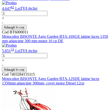
82
4.647
Lei
TVA inclus
+
-
Adaugă în coș
Cod BT6000011
Motocultor BISONTE Agro Garden BTA-16SGE latime lucru 1350
mm adancime 300 mm motor 16 cp DE
33
5.651
Lei
TVA inclus
+
-
Adaugă în coș
Cod 7403284155115
Motocultor BISONTE Agro Garden BTA-12SDE latime lucru
1350mm adancime 300mm, cover motor Diesel 12cp