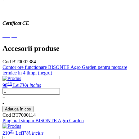
Explozie-piese-.pdf
Certificat CE
CE.pdf
Accesorii produse
Cod BT0002384
Contor ore functionare BISONTE Agro Garden pentru motoare
termice in 4 timpi (negru)
66
98
Lei
TVA inclus
+
-
Adaugă în coș
Cod BT7000114
Plug arat simplu BISONTE Agro Garden
21
210
Lei
TVA inclus