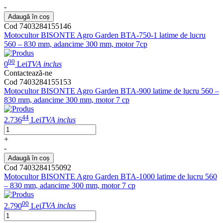
-
Adaugă în coș
Cod 7403284155146
Motocultor BISONTE Agro Garden BTA-750-1 latime de lucru
560 – 830 mm, adancime 300 mm, motor 7cp
00
0
Lei
TVA inclus
Contactează-ne
Cod 7403284155153
Motocultor BISONTE Agro Garden BTA-900 latime de lucru 560 –
830 mm, adancime 300 mm, motor 7 cp
44
2.736
Lei
TVA inclus
+
-
Adaugă în coș
Cod 7403284155092
Motocultor BISONTE Agro Garden BTA-1000 latime de lucru 560
– 830 mm, adancime 300 mm, motor 7 cp
00
2.790
Lei
TVA inclus