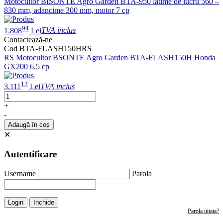
Motocultor BISONTE Agro Garden BTA-950 latime de lucru 560 –
830 mm, adancime 300 mm, motor 7 cp
94
1.808
Lei
TVA inclus
Contactează-ne
Cod BTA-FLASH150HRS
RS Motocultor BSONTE Agro Garden BTA-FLASH150H Honda
GX200 6,5 cp
12
3.111
Lei
TVA inclus
+
-
Adaugă în coș
✕
Autentificare
Username
Parola
Login
Inchide
Parola uitata?