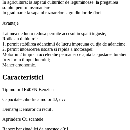
In agricultura: la sapatul culturilor de leguminoase, la pregatirea
solului pentru insamantare
In gradinarit: la sapatul razoarelor si gradinilor de flori
Avantaje
Latimea de lucru redusa permite accesul in spatii inguste;
Rotile au dublu rol:
1. permit stabilirea adancimii de lucru impreuna cu tija de adancime;
2. permit intoarcerea usoara si rapida a motosapei;
Motor in 2 timpi cu acceleratie pe maner ce ajuta la ajustarea turatiei
frezelor in timpul lucrului;
Maner ergonomic.
Caracteristici
Tip motor
1E40FN Benzina
Capacitate cilindrica motor
42,7 cc
Demaraj
Demaror cu recul .
Aprindere
Cu scanteie .
Raport benzina/ulei de amestec
40:1 .