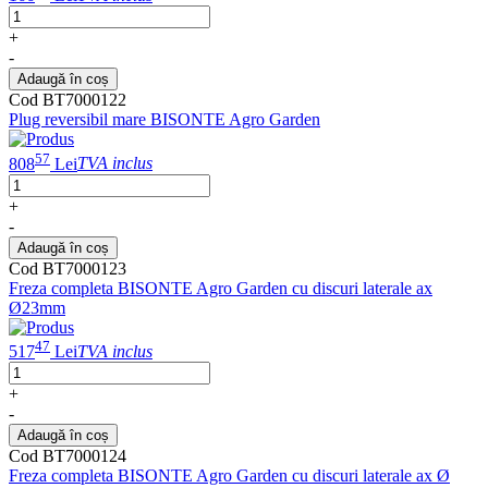
+
-
Adaugă în coș
Cod BT7000122
Plug reversibil mare BISONTE Agro Garden
57
808
Lei
TVA inclus
+
-
Adaugă în coș
Cod BT7000123
Freza completa BISONTE Agro Garden cu discuri laterale ax
Ø23mm
47
517
Lei
TVA inclus
+
-
Adaugă în coș
Cod BT7000124
Freza completa BISONTE Agro Garden cu discuri laterale ax Ø