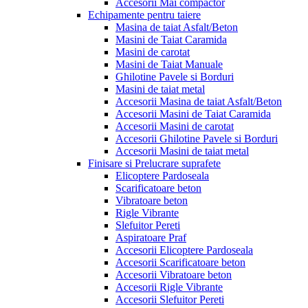
Accesorii Mai compactor
Echipamente pentru taiere
Masina de taiat Asfalt/Beton
Masini de Taiat Caramida
Masini de carotat
Masini de Taiat Manuale
Ghilotine Pavele si Borduri
Masini de taiat metal
Accesorii Masina de taiat Asfalt/Beton
Accesorii Masini de Taiat Caramida
Accesorii Masini de carotat
Accesorii Ghilotine Pavele si Borduri
Accesorii Masini de taiat metal
Finisare si Prelucrare suprafete
Elicoptere Pardoseala
Scarificatoare beton
Vibratoare beton
Rigle Vibrante
Slefuitor Pereti
Aspiratoare Praf
Accesorii Elicoptere Pardoseala
Accesorii Scarificatoare beton
Accesorii Vibratoare beton
Accesorii Rigle Vibrante
Accesorii Slefuitor Pereti