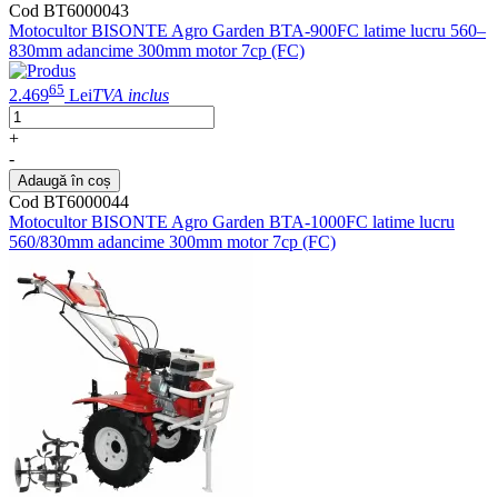
Cod BT6000043
Motocultor BISONTE Agro Garden BTA-900FC latime lucru 560–
830mm adancime 300mm motor 7cp (FC)
65
2.469
Lei
TVA inclus
+
-
Adaugă în coș
Cod BT6000044
Motocultor BISONTE Agro Garden BTA-1000FC latime lucru
560/830mm adancime 300mm motor 7cp (FC)