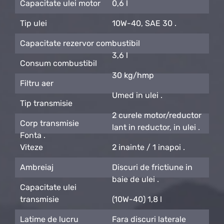
Capacitate ulei motor
0,6 l
Tip ulei
10W-40, SAE 30 .
Capacitate rezervor combustibil
3,6 l
Consum combustibil
30 kg/hmp
Filtru aer
Umed in ulei .
Tip transmisie
2 curele motor/reductor
Corp transmisie
lant in reductor, in ulei .
Fonta .
Viteze
2 inainte / 1 inapoi .
Ambreiaj
Discuri de frictiune in
baie de ulei .
Capacitate ulei
transmisie
(10W-40) 1,8 l
Latime de lucru
Fara discuri laterale