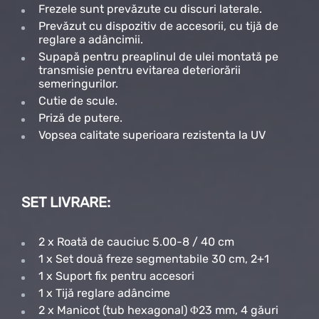
Frezele sunt prevăzute cu discuri laterale.
Prevăzut cu dispozitiv de accesorii, cu tijă de
reglare a adâncimii.
Supapă pentru preaplinul de ulei montată pe
transmisie pentru evitarea deteriorării
semeringurilor.
Cutie de scule.
Priză de putere.
Vopsea calitate superioara rezistenta la UV
SET LIVRARE:
2 x Roată de cauciuc 5.00-8 / 40 cm
1 x Set două freze segmentabile 30 cm, 2+1
1 x Suport fix pentru accesori
1 x Tijă reglare adâncime
2 x Manicot (tub hexagonal) Φ23 mm, 4 găuri