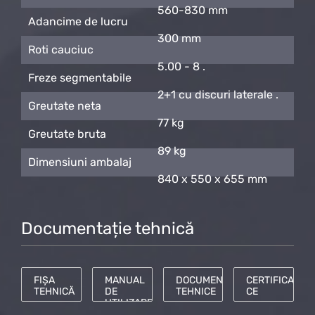
560-830 mm
Adancime de lucru
300 mm
Roti cauciuc
5.00 - 8 .
Freze segmentabile
2+1 cu discuri laterale .
Greutate neta
77 kg
Greutate bruta
89 kg
Dimensiuni ambalaj
840 x 550 x 655 mm
Documentație tehnică
FIȘA
MANUAL
DOCUMENTE
CERTIFICAT
TEHNICĂ
DE
TEHNICE
CE
UTILIZARE