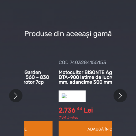
Produse din aceeași gamă
COD 7403284155153
COD
Garden
Motocultor BISONTE Agro Garden
Moto
 560 – 830
BTA-900 latime de lucru 560 – 830
BTA-
tor 7cp
mm, adancime 300 mm, motor 7 cp
mm, 
44
2.736
Lei
2.7
TVA inclus
TVA i
ADAUGĂ ÎN COȘ