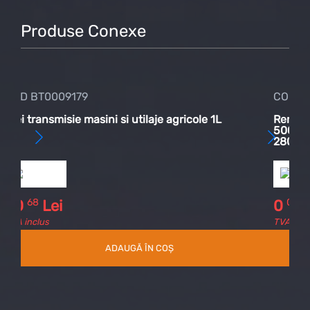
Produse Conexe
COD BT0009179
COD
Ulei transmisie masini si utilaje agricole 1L
Rem
500
28
68
0
50
Lei
0
TVA inclus
TVA 
ADAUGĂ ÎN COȘ