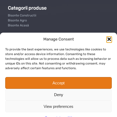
Categorii produse
Bisonte Constructii
Bisonte Agro
Bisonte Acasă
Suport clienti
Manage Consent
Contact
Service
To provide the best experiences, we use technologies like cookies to
Termeni si conditii
store and/or access device information. Consenting to these
Garantia produselor
technologies will allow us to process data such as browsing behavior or
unique IDs on this site. Not consenting or withdrawing consent, may
Politica de confidentialitate
adversely affect certain features and functions.
Politica de returnare
Abonare Newsletter
Accept
Abonează-te la newsletter-ul Bisonte România pentru cele mai noi
produse și promoții.
Deny
View preferences
Sunt de acord sa primesc newslettere