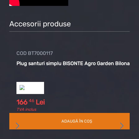
Accesorii produse
COD BT7000117
COD
Plug santuri simplu BISONTE Agro Garden Bilonator
Plu
46
166
Lei
80
TVA inclus
TVA 
ADAUGĂ ÎN COȘ