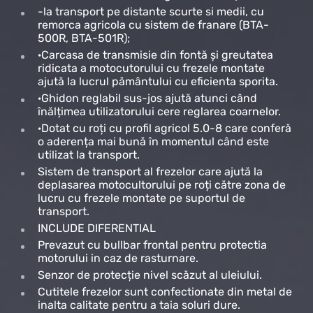
-la transport pe distante scurte si medii, cu
remorca agricola cu sistem de franare (BTA-
500R, BTA-501R);
·Carcasa de transmisie din fontă și greutatea
ridicata a motocutorului cu frezele montate
ajută la lucrul pământului cu eficienta sporita.
·Ghidon reglabil sus-jos ajută atunci când
înălțimea utilizatorului cere reglarea coarnelor.
·Dotat cu roți cu profil agricol 5.0-8 care conferă
o aderența mai bună în momentul când este
utilizat la transport.
Sistem de transport al frezelor care ajută la
deplasarea motocultorului pe roți către zona de
lucru cu frezele montate pe suportul de
transport.
INCLUDE DIFERENTIAL
Prevazut cu bullbar frontal pentru protectia
motorului in caz de rasturnare.
Senzor de protecție nivel scăzut al uleiului.
Cutitele frezelor sunt confectionate din metal de
inalta calitate pentru a taia soluri dure.